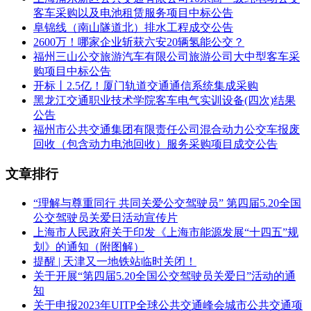
客车采购以及电池租赁服务项目中标公告
阜锦线（南山隧道北）排水工程成交公告
2600万！哪家企业斩获六安20辆氢能公交？
福州三山公交旅游汽车有限公司旅游公司大中型客车采
购项目中标公告
开标丨2.5亿！厦门轨道交通通信系统集成采购
黑龙江交通职业技术学院客车电气实训设备(四次)结果
公告
福州市公共交通集团有限责任公司混合动力公交车报废
回收（包含动力电池回收）服务采购项目成交公告
文章排行
“理解与尊重同行 共同关爱公交驾驶员” 第四届5.20全国
公交驾驶员关爱日活动宣传片
上海市人民政府关于印发《上海市能源发展“十四五”规
划》的通知（附图解）
提醒 | 天津又一地铁站临时关闭！
关于开展“第四届5.20全国公交驾驶员关爱日”活动的通
知
关于申报2023年UITP全球公共交通峰会城市公共交通项