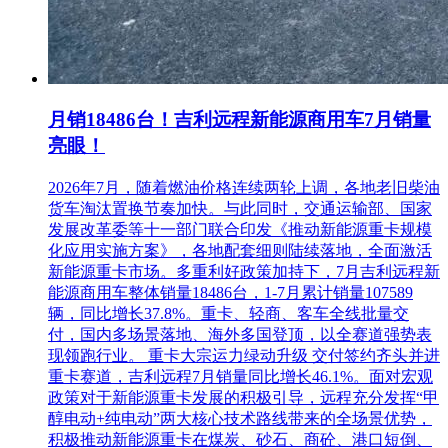
月销18486台！吉利远程新能源商用车7月销量
亮眼！
2026年7月，随着燃油价格连续两轮上调，各地老旧柴油
货车淘汰置换节奏加快。与此同时，交通运输部、国家
发展改革委等十一部门联合印发《推动新能源重卡规模
化应用实施方案》，各地配套细则陆续落地，全面激活
新能源重卡市场。多重利好政策加持下，7月吉利远程新
能源商用车整体销量18486台，1-7月累计销量107589
辆，同比增长37.8%。重卡、轻商、客车全线批量交
付，国内多场景落地、海外多国登顶，以全赛道强势表
现领跑行业。 重卡大宗运力绿动升级 交付签约齐头并进
重卡赛道，吉利远程7月销量同比增长46.1%。面对宏观
政策对于新能源重卡发展的积极引导，远程充分发挥“甲
醇电动+纯电动”两大核心技术路线带来的全场景优势，
积极推动新能源重卡在煤炭、砂石、商砼、港口短倒、