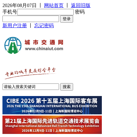
2026年08月07日
丨
网站首页
丨
返回旧版
手机号
密码
新用户注册
丨
忘记密码