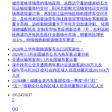
城市置换等场景的落地应用。从西边宁夏的煤炭砂石大
宗运输批量签约交付，到河北邯郸大宗物资转运交付现
场再获批量订单，再到浙江温州地区纯电搅拌车交付开
启，及杭州老旧柴油货车淘汰政策宣贯现场全系新能源
重卡亮相，远程新能源重卡下半年开启加速冲刺。 轻商
深耕城配民生 定制车型拓宽应用新边界 7月，吉利远程
轻商成功开拓民生医疗全新细分市场，销量同比增长
36.6%，持续领跑新能源物流车赛道。...
2026年上半年新能源客车出口冠军诞生！
2026年1-5月全国城市公共汽电车客运量分析
交通运输部发布1-5月全国城市客运量
深中跨市公交开通两周年累计运送旅客超620万人次
端午节(6月20日)全社会跨区域人员流动量完成20119.4万
人次
12184辆！福建金龙汽车集团实现一季度“开门红”
“五一”假期全社会跨区域人员流动量预计超15亿人次
1912451637

QQ