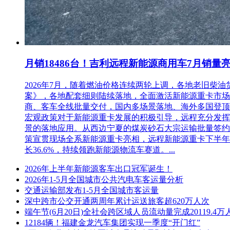
月销18486台！吉利远程新能源商用车7月销量
2026年7月，随着燃油价格连续两轮上调，各地老旧
案》，各地配套细则陆续落地，全面激活新能源重卡市场。多重
商、客车全线批量交付，国内多场景落地、海外多国登顶，
宏观政策对于新能源重卡发展的积极引导，远程充分发挥
景的落地应用。从西边宁夏的煤炭砂石大宗运输批量签约
策宣贯现场全系新能源重卡亮相，远程新能源重卡下半年
长36.6%，持续领跑新能源物流车赛道。...
2026年上半年新能源客车出口冠军诞生！
2026年1-5月全国城市公共汽电车客运量分析
交通运输部发布1-5月全国城市客运量
深中跨市公交开通两周年累计运送旅客超620万人次
端午节(6月20日)全社会跨区域人员流动量完成20119.4万
12184辆！福建金龙汽车集团实现一季度“开门红”