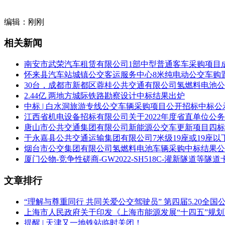
编辑：刚刚
相关新闻
南安市武荣汽车租赁有限公司1部中型普通客车采购项目
怀来县汽车站城镇公交客运服务中心8米纯电动公交车购
30台，成都市新都区蓉桂公共交通有限公司氢燃料电池
2.44亿 两地方城际铁路勘察设计中标结果出炉
中标 | 白水洞旅游专线公交车辆采购项目公开招标中标公
江西省机电设备招标有限公司关于2022年度省直单位公务用车
唐山市公共交通集团有限公司新能源公交车更新项目四标
于永嘉县公共交通运输集团有限公司7米级19座或19座
烟台市公交集团有限公司氢燃料电池车辆采购中标结果公
厦门公物-竞争性磋商-GW2022-SH518C-灌新隧道等
文章排行
“理解与尊重同行 共同关爱公交驾驶员” 第四届5.20全
上海市人民政府关于印发《上海市能源发展“十四五”规
提醒 | 天津又一地铁站临时关闭！