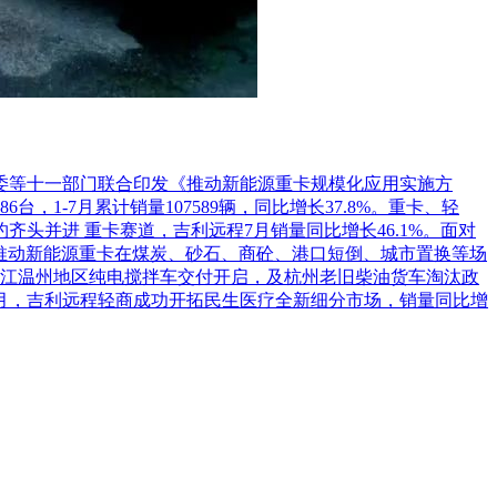
革委等十一部门联合印发《推动新能源重卡规模化应用实施方
1-7月累计销量107589辆，同比增长37.8%。重卡、轻
头并进 重卡赛道，吉利远程7月销量同比增长46.1%。面对
推动新能源重卡在煤炭、砂石、商砼、港口短倒、城市置换等场
江温州地区纯电搅拌车交付开启，及杭州老旧柴油货车淘汰政
7月，吉利远程轻商成功开拓民生医疗全新细分市场，销量同比增