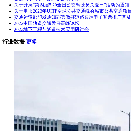
关于开展“第四届5.20全国公交驾驶员关爱日”活动的通知
关于申报2023年UITP全球公共交通峰会城市公共交通项
交通运输部印发通知部署做好道路客运电子客票推广普及
2022中国轨道交通发展高峰论坛
2022地下工程与隧道技术应用研讨会
行业数据
更多