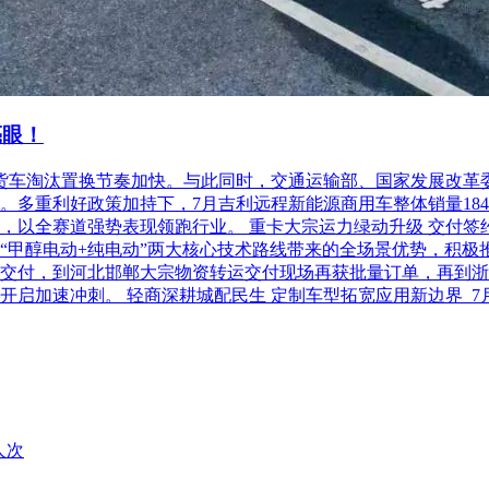
亮眼！
柴油货车淘汰置换节奏加快。与此同时，交通运输部、国家发展改
利好政策加持下，7月吉利远程新能源商用车整体销量18486台，
以全赛道强势表现领跑行业。 重卡大宗运力绿动升级 交付签约齐
“甲醇电动+纯电动”两大核心技术路线带来的全场景优势，积极
交付，到河北邯郸大宗物资转运交付现场再获批量订单，再到浙
开启加速冲刺。 轻商深耕城配民生 定制车型拓宽应用新边界 
人次