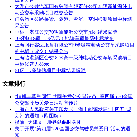
招标人：嘉兴市市域铁路投资有限公司
大理市公共汽车国有独资有限责任公司28辆新能源纯电
动公交车采购项目成交公告
中标候选第一名：浙江众合轨道交通智能系统有限公司
门头沟区公路桥梁、隧道、弯沉、空洞检测项目中标结
果公告
投标报价：7904888.94万元
中标丨湛江公交70辆新能源公交车招标结果揭晓！
本次招标内容
103列/618辆！59亿元！地铁车辆最新中标发布
上海闵行客运服务有限公司9米级纯电动公交车采购项目
嘉兴至枫南、嘉善至西塘市域铁路自动售检票系统设备集成
的中标（成交）结果公告
标，招标内容包括自动售检票系统（含清分）的设计、系统集
上海临港新区公交 8 米高一级纯电动公交车辆采购项目
成、采购、设计联络、设备制造、出厂检验、包装、供货、运
中标候选人公示
输、保险、交货、仓储、施工安装督导、测试、试验、系统调
61亿！7条铁路项目中标结果揭晓
试、综合联调、开通、试运行、初验、初期运营、竣工验收、
后续设备接入、人员培训、备品备件和专用设备及工具的提
文章排行
供、质量保证期内的系统维护和缺陷的纠正和维护等。具体详
见用户需求书要求。本次招标范围内的工程估算（或概算）造
“理解与尊重同行 共同关爱公交驾驶员” 第四届5.20全国
价10015.74万元。
公交驾驶员关爱日活动宣传片
上海市人民政府关于印发《上海市能源发展“十四五”规
划》的通知（附图解）
提醒 | 天津又一地铁站临时关闭！
关于开展“第四届5.20全国公交驾驶员关爱日”活动的通
知