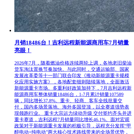
月销18486台！吉利远程新能源商用车7月销量
亮眼！
2026年7月，随着燃油价格连续两轮上调，各地老旧柴油
货车淘汰置换节奏加快。与此同时，交通运输部、国家
发展改革委等十一部门联合印发《推动新能源重卡规模
化应用实施方案》，各地配套细则陆续落地，全面激活
新能源重卡市场。多重利好政策加持下，7月吉利远程新
能源商用车整体销量18486台，1-7月累计销量107589
辆，同比增长37.8%。重卡、轻商、客车全线批量交
付，国内多场景落地、海外多国登顶，以全赛道强势表
现领跑行业。 重卡大宗运力绿动升级 交付签约齐头并进
重卡赛道，吉利远程7月销量同比增长46.1%。面对宏观
政策对于新能源重卡发展的积极引导，远程充分发挥“甲
醇电动+纯电动”两大核心技术路线带来的全场景优势，