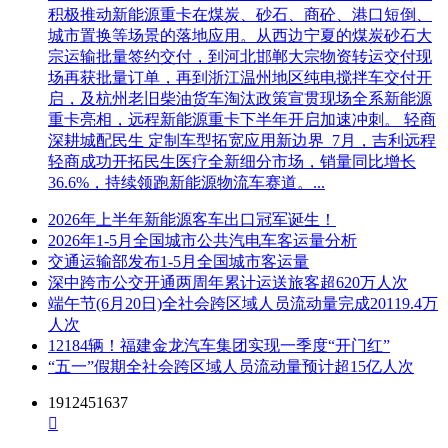
积极推动新能源重卡在煤炭、砂石、商砼、港口短倒、
城市置换等场景的落地应用。从西边宁夏的煤炭砂石大
宗运输批量签约交付，到河北邯郸大宗物资转运交付现
场再获批量订单，再到浙江温州地区纯电搅拌车交付开
启，及杭州老旧柴油货车淘汰政策宣贯现场全系新能源
重卡亮相，远程新能源重卡下半年开启加速冲刺。 轻商
深耕城配民生 定制车型拓宽应用新边界 7月，吉利远程
轻商成功开拓民生医疗全新细分市场，销量同比增长
36.6%，持续领跑新能源物流车赛道。...
2026年上半年新能源客车出口冠军诞生！
2026年1-5月全国城市公共汽电车客运量分析
交通运输部发布1-5月全国城市客运量
深中跨市公交开通两周年累计运送旅客超620万人次
端午节(6月20日)全社会跨区域人员流动量完成20119.4万
人次
12184辆！福建金龙汽车集团实现一季度“开门红”
“五一”假期全社会跨区域人员流动量预计超15亿人次
1912451637
