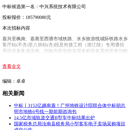
中标候选第一名：中兴系统技术有限公司
投标报价：185790080元
本次招标内容
嘉兴至枫南、嘉善至西塘市域铁路、水乡旅游线城际铁路
水乡
客厅站
(不含)至八坼站(含)段及衔接工程（浙江段）专用通信
系统设备集成采购，招标内容包括实现本标段各系统所有功能
及性能所需设备及器材的设计、设计联络、制造、出厂检验
（验收）、保险、包装发货、运输、仓储、交货、安装督导、
查看全文
设备安装验收测试、系统调试与现场试验、配合综合联调、
144小时连续试验、专项验收、配合运营组织的全功能验证、
编辑：卓卓
试运行前的工程验收、试运行、竣工验收、开通运营前的安全
评估配合、初期运营、最终验收、人员培训、备品备件和专用
相关新闻
仪器仪表及工具的提供、质量保证期内的系统缺陷的纠正和维
护等。具体详见用户需求书要求。本次招标范围内的工程估算
中标丨3152亿越南盾！广州地铁设计院联合体中标胡志
（或概算）造价24818万元。
明市地铁6号线一期前期咨询包
嘉兴至枫南、嘉善至西塘市域铁路自动售检票系统设备集成标
14.5亿市域轨道交通B型车中标结果出炉
中标公示
国家税务总局汝南县税务局小型客车电子卖场采购项目
成交公告