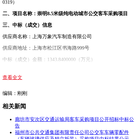
0319）
二、项目名称：崇明8.5米级纯电动城市公交客车采购项目
三、中标（成交）信息
供应商名称：上海万象汽车制造有限公司
供应商地址：上海市松江区书海路999号
中标（成交）金额：1343.8400000（万元）
四、主要标的信息
查看全文
货
货
序
供应商
货物名
物
物
编辑：刚刚
货物型号
货物单价(元)
号
名称
称
品
数
牌
量
相关新闻
车辆单价（不含电
8.5米
池）：799800.00元电
廊坊市安次区交通运输局客车采购项目公开招标中标公
上海万
级纯电
池（质保年限按地标
告
象汽车
象
8
1
动城市
SXC6860GBEV
要求执行）单价：
福州市公共交通集团有限责任公司公交车车辆零配件
辆
制造有
牌
公交客
110,000.00元/辆.年
（车辆玻璃供应及独立拆装）采购项目中标结果公示