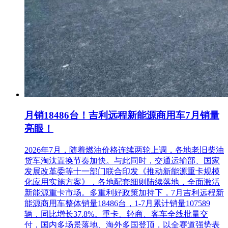
月销18486台！吉利远程新能源商用车7月销量
亮眼！
2026年7月，随着燃油价格连续两轮上调，各地老旧柴油
货车淘汰置换节奏加快。与此同时，交通运输部、国家
发展改革委等十一部门联合印发《推动新能源重卡规模
化应用实施方案》，各地配套细则陆续落地，全面激活
新能源重卡市场。多重利好政策加持下，7月吉利远程新
能源商用车整体销量18486台，1-7月累计销量107589
辆，同比增长37.8%。重卡、轻商、客车全线批量交
付，国内多场景落地、海外多国登顶，以全赛道强势表