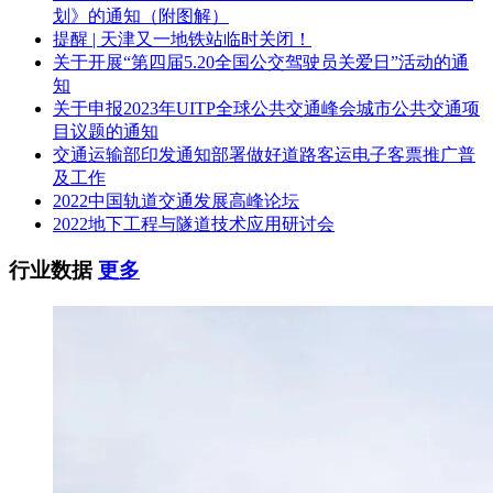
交货期：2022年8月10日前交付并完成车辆上牌
划》的通知（附图解）
提醒 | 天津又一地铁站临时关闭！
推荐理由：上海万象汽车制造有限公司投标文件编制齐全，技
关于开展“第四届5.20全国公交驾驶员关爱日”活动的通
术规格及参数全部响应招标文件，质量保证承诺好，报价合理
知
且最低。
关于申报2023年UITP全球公共交通峰会城市公共交通项
目议题的通知
在此，谨对积极参与本项目的所有供应商表示衷心的感谢！
交通运输部印发通知部署做好道路客运电子客票推广普
如对中标结果有异议，请于本公告期限届满之日起七个工作日
及工作
内以书面形式向上海中世建设咨询有限公司（地址：上海市曹
2022中国轨道交通发展高峰论坛
杨路528弄35号中世办公楼，邮编：200063，联系人：尚方
2022地下工程与隧道技术应用研讨会
方、张豪，联系电话：021-62445139，传真：021-62445138）
提出质疑。
行业数据
更多
九、凡对本次公告内容提出询问，请按以下方式联系。
1.采购人信息
名 称：上海崇明巴士公共交通有限公司
地址：上海市崇明县城桥镇八一路167号
联系方式：顾智浩 13681607898