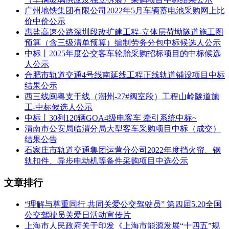
限公司
车
（大写：壹拾壹万元/
广州地铁集团有限公司2022年5月车辆蓄电池采购网上比
辆.年）
价中价公示
惠盐高速公路深圳段改扩建工程-立体层荷坳隧道施工图
五、评审专家（单一来源采购人员）名单：
预算（含三级清单预算）编制劳务分包中标候选人公示
中标丨2025年度公交客车轮胎采购招标项目的中标候选
方祖华、宋开健、叶建华、龚小玲、魏晓燕、马其华、顾智浩
人公示
合肥市轨道交通4号线南延线工程正线轨道铺设项目中标
六、代理服务收费标准及金额：
结果公示
本项目代理费收费标准：中标人领取中标通知书后5日内，一
西三线闽粤支干线（潮州-27#阀室段）工程山岭隧道施
次性向招标代理单位支付人民币31800元整。
工-中标候选人公示
中标丨30列120辆GOA4级电客车 牵引系统中标~
本项目代理费总金额：3.1800000 万元（人民币）
渭南市公安局临渭分局大型客车采购项目中标（成交）
结果公告
七、公告期限
石家庄市轨道交通集团运营分公司2022年度挡火帘、钢
轨扣件、异步电动机等备件采购项目中选公示
自本公告发布之日起1个工作日。
文章排行
八、其它补充事宜
车辆总价（不含电池）：6398400.00元电池（质保年限按地标
“理解与尊重同行 共同关爱公交驾驶员” 第四届5.20全国
要求执行）总价：7040000.00元
公交驾驶员关爱日活动宣传片
上海市人民政府关于印发《上海市能源发展“十四五”规