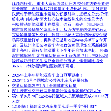
现领跑行业。 重卡大宗运力绿动升级 交付签约齐头并进
重卡赛道，吉利远程7月销量同比增长46.1%。面对宏观
政策对于新能源重卡发展的积极引导，远程充分发挥“甲
醇电动+纯电动”两大核心技术路线带来的全场景优势，
积极推动新能源重卡在煤炭、砂石、商砼、港口短倒、
城市置换等场景的落地应用。从西边宁夏的煤炭砂石大
宗运输批量签约交付，到河北邯郸大宗物资转运交付现
场再获批量订单，再到浙江温州地区纯电搅拌车交付开
启，及杭州老旧柴油货车淘汰政策宣贯现场全系新能源
重卡亮相，远程新能源重卡下半年开启加速冲刺。 轻商
深耕城配民生 定制车型拓宽应用新边界 7月，吉利远程
轻商成功开拓民生医疗全新细分市场，销量同比增长
36.6%，持续领跑新能源物流车赛道。...
2026年上半年新能源客车出口冠军诞生！
2026年1-5月全国城市公共汽电车客运量分析
交通运输部发布1-5月全国城市客运量
深中跨市公交开通两周年累计运送旅客超620万人次
端午节(6月20日)全社会跨区域人员流动量完成20119.4万
人次
12184辆！福建金龙汽车集团实现一季度“开门红”