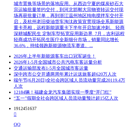
城市置换等场景的落地应用。从西边宁夏的煤炭砂石大
宗运输批量签约交付，到河北邯郸大宗物资转运交付现
场再获批量订单，再到浙江温州地区纯电搅拌车交付开
启，及杭州老旧柴油货车淘汰政策宣贯现场全系新能源
重卡亮相，远程新能源重卡下半年开启加速冲刺。 轻商
深耕城配民生 定制车型拓宽应用新边界 7月，吉利远程
轻商成功开拓民生医疗全新细分市场，销量同比增长
36.6%，持续领跑新能源物流车赛道。...
2026年上半年新能源客车出口冠军诞生！
2026年1-5月全国城市公共汽电车客运量分析
交通运输部发布1-5月全国城市客运量
深中跨市公交开通两周年累计运送旅客超620万人次
端午节(6月20日)全社会跨区域人员流动量完成20119.4万
人次
12184辆！福建金龙汽车集团实现一季度“开门红”
“五一”假期全社会跨区域人员流动量预计超15亿人次
1912451637

QQ