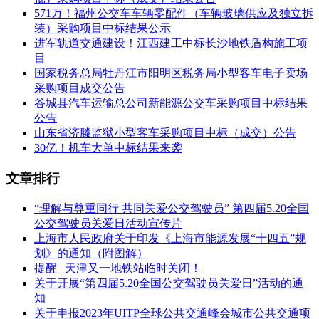
接下来，江西建工轨道将积极践行“建品质世界，筑长青基
571万！福州公交车车辆零配件（车辆玻璃供应及独立拆
业”的使命，在高标准、高质量、零事故完成施工任务的同
装）采购项目中标结果公示
时，努力将江西建工轨道打造成江西建工旗下的轨道交通建设
进军轨道交通建设！江西建工中标长沙地铁盾构施工项
专业公司，培养轨道交通专业人才，为今后进军城市轨道交通
目
总承包业务奠定坚实的基础。
国家税务总局牡丹江市阳明区税务局小型客车电子卖场
采购项目成交公告
谷城县汽车运输总公司新能源公交车采购项目中标结果
公告
山东省济滕监狱小型客车采购项目中标（成交）公告
30亿！机车大单中标结果来袭
文章排行
“理解与尊重同行 共同关爱公交驾驶员” 第四届5.20全国
公交驾驶员关爱日活动宣传片
上海市人民政府关于印发《上海市能源发展“十四五”规
划》的通知（附图解）
提醒 | 天津又一地铁站临时关闭！
关于开展“第四届5.20全国公交驾驶员关爱日”活动的通
知
关于申报2023年UITP全球公共交通峰会城市公共交通项