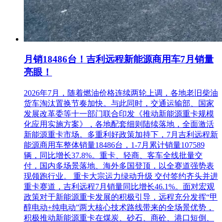
月销18486台！吉利远程新能源商用车7月销量
亮眼！
2026年7月，随着燃油价格连续两轮上调，各地老旧柴油
货车淘汰置换节奏加快。与此同时，交通运输部、国家
发展改革委等十一部门联合印发《推动新能源重卡规模
化应用实施方案》，各地配套细则陆续落地，全面激活
新能源重卡市场。多重利好政策加持下，7月吉利远程新
能源商用车整体销量18486台，1-7月累计销量107589
辆，同比增长37.8%。重卡、轻商、客车全线批量交
付，国内多场景落地、海外多国登顶，以全赛道强势表
现领跑行业。 重卡大宗运力绿动升级 交付签约齐头并进
重卡赛道，吉利远程7月销量同比增长46.1%。面对宏观
政策对于新能源重卡发展的积极引导，远程充分发挥“甲
醇电动+纯电动”两大核心技术路线带来的全场景优势，
积极推动新能源重卡在煤炭、砂石、商砼、港口短倒、