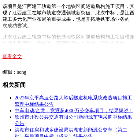
该项目是江西建工轨道第一个地铁区间隧道盾构施工项目，实
现了江西建工在城市轨道交通领域新突破。此次中标，是江西
建工多元化产业布局的重要成果，也是开拓地铁市场业务的一
次成功尝试。
此次江西建工轨道中标的长沙地铁区间隧道盾构施工项目横穿
长沙市岳麓区、望城区、高新区等中心区域，双线全长约
4km，工期3年。由江西建工轨道承担的施工内容包括：盾构
机组装(安拆)、调试，盾构机始发、掘进、接收，隧道洞口柔
查看全文
性接缝环，二次注浆及堵漏，管片嵌缝、手孔封堵，盾构机及
成套设备的维修保养等。
编辑：song
江西建工轨道对此次投标工作十分重视，对投标文件内容、技
相关新闻
术质量标准等方面都提出了具体的要求。因时间紧、工作量
大，投标人员奋发图强、团结协作，充分发挥专业技术优势;
2022年京平高速公路大岭后隧道机电系统改造项目施工
高效率、高质量完成了投标书编制、标书评审、递交投标文件
监理中标结果公告
等工作。
中车电动/金龙…竞逐超4000万公交车项目，结果揭晓！
钦州市开投公共交通有限公司新能源车辆采购中标结果
最终，江西建工轨道在合理报价、技术方案、项目管理团队等
公告
方面以优异的成绩在众多投标人中脱颖而出并成功中标，这在
洪湖市住房和城乡建设局洪湖市新能源公交车（第二
江西建工轨道专业化的发展蓝图上写下了浓重的一笔。
批）采购项目中标（成交）结果公告