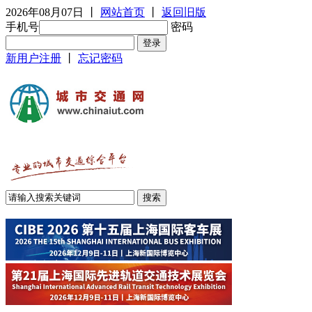
2026年08月07日
丨
网站首页
丨
返回旧版
手机号
密码
新用户注册
丨
忘记密码