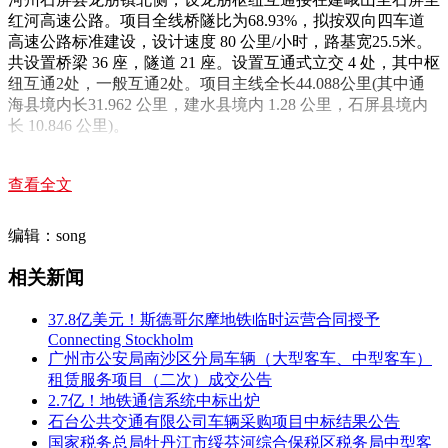
红河高速公路。项目全线桥隧比为68.93%，拟按双向四车道
高速公路标准建设，设计速度 80 公里/小时，路基宽25.5米。
共设置桥梁 36 座，隧道 21 座。设置互通式立交 4 处，其中枢
纽互通2处，一般互通2处。项目主线全长44.088公里(其中通
海县境内长31.962 公里，建水县境内 1.28 公里，石屏县境内
长 10.846 公里)。
估算总投资约 824753.9160万元 ，每公里造价约18706.9932万
元。其中，玉溪段估算总投资约 606032.5481万元。 (实际工
查看全文
程规模及投资控制目标最终以批复的初步设计概算为准)
编辑：song
特许经营期，包括建设期和运营期两个阶段，其中：建设期：
3年，自监理工程师下达开工令之日起至交工验收合格之日止;
相关新闻
运营期(含收费期)：30年，自开始收费日起至项目移交日止(开
始收费日以政府批准收费起始日期为准)。特许经营期满确有
37.8亿美元！斯德哥尔摩地铁临时运营合同授予
必要延长，在符合法律法规及相关政策的前提下，经双方协商
Connecting Stockholm
一致并报批准后，可以延长特许经营期。
广州市公安局南沙区分局车辆（大型客车、中型客车）
租赁服务项目（二次）成交公告
二、中标信息
2.7亿！地铁通信系统中标出炉
第一中标候选人：
石台公共交通有限公司车辆采购项目中标结果公告
国家税务总局牡丹江市绥芬河综合保税区税务局中型客