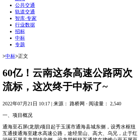
公共交通
轨道交通
智库·专家
行业数据
招标
中标
专题
>
中标
>
正文
60亿！云南这条高速公路两次
流标，这次终于中标了~
2022年07月21日 10:17
|
来源： 路桥网
·
阅读量： 2,540
一、项目概况
通海至石屏(龙朋)项目起于玉溪市通海县城东侧，设秀水枢纽
互通接通海至建水高速公路，途经里山、高大、乌兄，止于红
河州石屏县龙朋镇北侧，设龙朋枢纽互通接在建峨山至石屏至