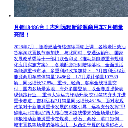
月销18486台！吉利远程新能源商用车7月销量
亮眼！
2026年7月，随着燃油价格连续两轮上调，各地老旧柴油
货车淘汰置换节奏加快。与此同时，交通运输部、国家
发展改革委等十一部门联合印发《推动新能源重卡规模
化应用实施方案》，各地配套细则陆续落地，全面激活
新能源重卡市场。多重利好政策加持下，7月吉利远程新
能源商用车整体销量18486台，1-7月累计销量107589
辆，同比增长37.8%。重卡、轻商、客车全线批量交
付，国内多场景落地、海外多国登顶，以全赛道强势表
现领跑行业。 重卡大宗运力绿动升级 交付签约齐头并进
重卡赛道，吉利远程7月销量同比增长46.1%。面对宏观
政策对于新能源重卡发展的积极引导，远程充分发挥“甲
醇电动+纯电动”两大核心技术路线带来的全场景优势，
积极推动新能源重卡在煤炭、砂石、商砼、港口短倒、
城市置换等场景的落地应用。从西边宁夏的煤炭砂石大