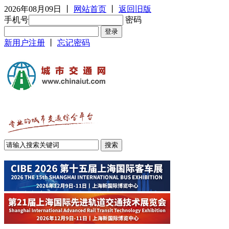
2026年08月09日
丨
网站首页
丨
返回旧版
手机号
密码
新用户注册
丨
忘记密码