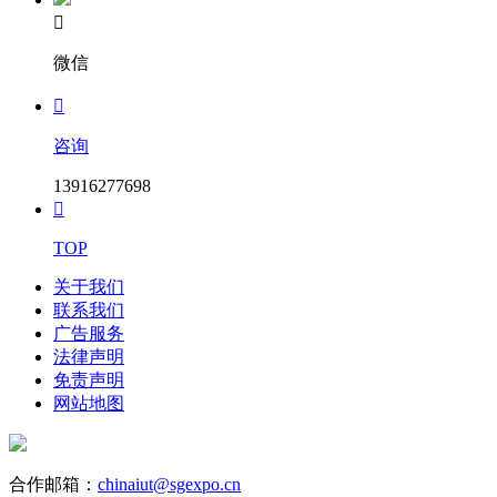

微信

咨询
13916277698

TOP
关于我们
联系我们
广告服务
法律声明
免责声明
网站地图
合作邮箱：
chinaiut@sgexpo.cn