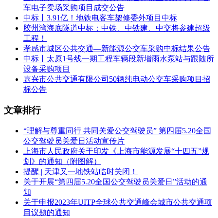
中财城投集团公路投资建设(云南)有限公司
车电子卖场采购项目成交公告
中标丨3.91亿！地铁电客车架修委外项目中标
中铁第四勘察设计院集团有限公司
胶州湾海底隧道中标：中铁、中铁建、中交将参建超级
工程！
中建三局集团有限公司
孝感市城区公共交通—新能源公交车采购中标结果公告
中标丨太原1号线一期工程车辆段新增雨水泵站与跟随所
设备采购项目
嘉兴市公共交通有限公司50辆纯电动公交车采购项目招
标公告
文章排行
“理解与尊重同行 共同关爱公交驾驶员” 第四届5.20全国
公交驾驶员关爱日活动宣传片
上海市人民政府关于印发《上海市能源发展“十四五”规
划》的通知（附图解）
提醒 | 天津又一地铁站临时关闭！
关于开展“第四届5.20全国公交驾驶员关爱日”活动的通
知
关于申报2023年UITP全球公共交通峰会城市公共交通项
目议题的通知