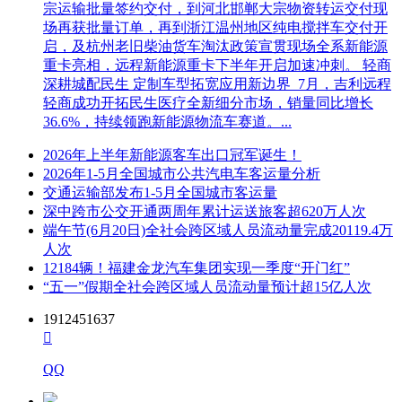
宗运输批量签约交付，到河北邯郸大宗物资转运交付现
场再获批量订单，再到浙江温州地区纯电搅拌车交付开
启，及杭州老旧柴油货车淘汰政策宣贯现场全系新能源
重卡亮相，远程新能源重卡下半年开启加速冲刺。 轻商
深耕城配民生 定制车型拓宽应用新边界 7月，吉利远程
轻商成功开拓民生医疗全新细分市场，销量同比增长
36.6%，持续领跑新能源物流车赛道。...
2026年上半年新能源客车出口冠军诞生！
2026年1-5月全国城市公共汽电车客运量分析
交通运输部发布1-5月全国城市客运量
深中跨市公交开通两周年累计运送旅客超620万人次
端午节(6月20日)全社会跨区域人员流动量完成20119.4万
人次
12184辆！福建金龙汽车集团实现一季度“开门红”
“五一”假期全社会跨区域人员流动量预计超15亿人次
1912451637

QQ