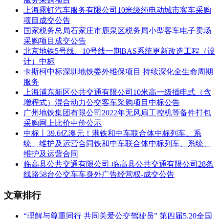
车
元/辆·年
上海露虹汽车服务有限公司10米级纯电动城市客车采购
项目成交公告
五、评审专家（单一来源采购人员）名单：
国家税务总局石家庄市鹿泉区税务局小型客车电子卖场
采购项目成交公告
宋安、徐涛、方祖华、花明敏、魏人杰、孙家星、仲文秀
北京地铁5号线、10号线一期BAS系统更新改造工程（设
计）中标
六、代理服务收费标准及金额：
卡斯柯中标深圳地铁委外维保项目 持续深化全生命周期
本项目代理费收费标准：中标人在签订合同后5日内，一次性
服务
向招标代理单位支付服务费人民币37440元整。
上海浦东新区公共交通有限公司10米高一级插电式（含
增程式）混合动力公交客车采购项目中标公告
本项目代理费总金额：3.7440000 万元（人民币）
广州地铁集团有限公司2022年无风扇工控机等备件打包
采购网上比价中价公示
七、公告期限
中标丨39.6亿澳元！港铁和中车联合体中标列车、系
统、维护及运营合同铁和中车联合体中标列车、系统、
自本公告发布之日起1个工作日。
维护及运营合同
八、其它补充事宜
临高县公共交通有限公司-临高县公共交通有限公司28条
线路58台公交车车身外广告经营权-成交公告
1、上海万象汽车制造有限公司报价、技术参数和技术要求、
售后服务等优于其他单位。2、如对中标结果有异议，请于本
文章排行
公告有效期截至之日起七个工作日内以书面形式向上海衷洲管
理咨询有限公司（地址：上海市闵行区华西路600号优大科技
“理解与尊重同行 共同关爱公交驾驶员” 第四届5.20全国