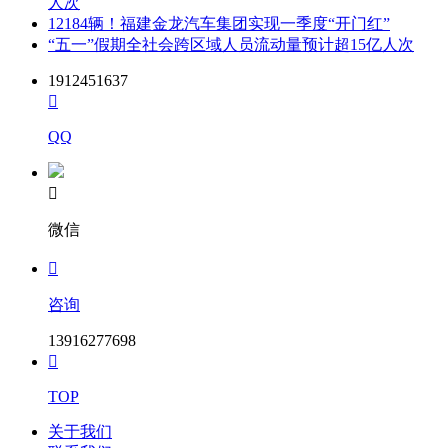
人次
12184辆！福建金龙汽车集团实现一季度“开门红”
“五一”假期全社会跨区域人员流动量预计超15亿人次
1912451637

QQ

微信

咨询
13916277698

TOP
关于我们