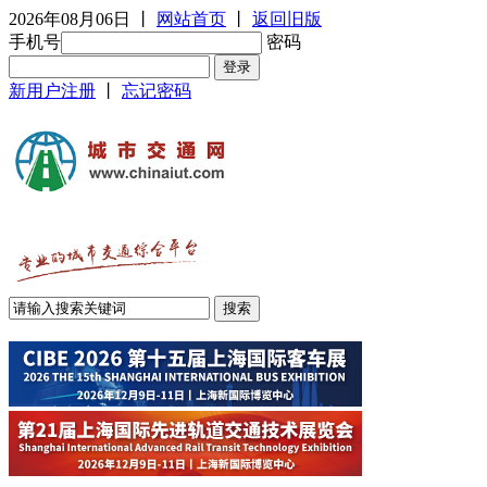
2026年08月06日
丨
网站首页
丨
返回旧版
手机号
密码
新用户注册
丨
忘记密码