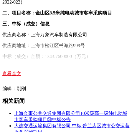
2022-022）
二、项目名称：金山区8.5米纯电动城市客车采购项目
三、中标（成交）信息
供应商名称：上海万象汽车制造有限公司
供应商地址：上海市松江区书海路999号
中标（成交）金额：1343.7600000（万元）
四、主要标的信息
查看全文
货
货
序
供应商
货物名
物
物
货物单价
编辑：刚刚
货物型号
号
名称
称
品
数
(元)
牌
量
相关新闻
799700元
10米级
上海万
（不含电
上海久事公共交通集团有限公司10米级高一级纯电动城
纯电动
象汽车
象
8
池）电池
市客车采购项目③中标公告
1
低地板
SXC6860GBEV
辆
制造有
牌
单价
大连交通运输集团有限公司 中标 普兰店区城市公交运营
城市客
限公司
110,000.00
服务采购项目