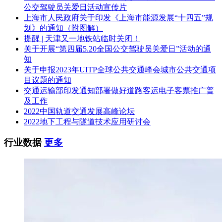
园A710，邮编：201108，联系人：孙飞，联系电话：
公交驾驶员关爱日活动宣传片
17621940319）提出质疑。
上海市人民政府关于印发《上海市能源发展“十四五”规
划》的通知（附图解）
九、凡对本次公告内容提出询问，请按以下方式联系。
提醒 | 天津又一地铁站临时关闭！
关于开展“第四届5.20全国公交驾驶员关爱日”活动的通
1.采购人信息
知
名 称：上海金山巴士公共交通有限公司
关于申报2023年UITP全球公共交通峰会城市公共交通项
目议题的通知
地址：上海市金山区石化地区金一路31号
交通运输部印发通知部署做好道路客运电子客票推广普
及工作
联系方式：朱辉军 021-57970282
2022中国轨道交通发展高峰论坛
2022地下工程与隧道技术应用研讨会
2.采购代理机构信息
名 称：上海衷洲管理咨询有限公司
行业数据
更多
地址：上海市闵行区华西路600号优大科技园A710
联系方式：孙飞 17621940319
3.项目联系方式
项目联系人：孙飞