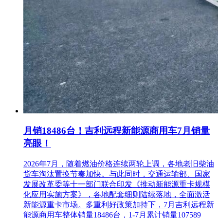
月销18486台！吉利远程新能源商用车7月销量
亮眼！
2026年7月，随着燃油价格连续两轮上调，各地老旧柴油
货车淘汰置换节奏加快。与此同时，交通运输部、国家
发展改革委等十一部门联合印发《推动新能源重卡规模
化应用实施方案》，各地配套细则陆续落地，全面激活
新能源重卡市场。多重利好政策加持下，7月吉利远程新
能源商用车整体销量18486台，1-7月累计销量107589