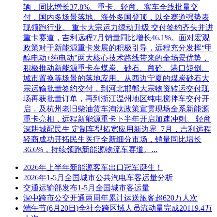
辆，同比增长37.8%。重卡、轻商、客车全线批量交
付，国内多场景落地、海外多国登顶，以全赛道强势表
现领跑行业。 重卡大宗运力绿动升级 交付签约齐头并进
重卡赛道，吉利远程7月销量同比增长46.1%。面对宏观
政策对于新能源重卡发展的积极引导，远程充分发挥“甲
醇电动+纯电动”两大核心技术路线带来的全场景优势，
积极推动新能源重卡在煤炭、砂石、商砼、港口短倒、
城市置换等场景的落地应用。从西边宁夏的煤炭砂石大
宗运输批量签约交付，到河北邯郸大宗物资转运交付现
场再获批量订单，再到浙江温州地区纯电搅拌车交付开
启，及杭州老旧柴油货车淘汰政策宣贯现场全系新能源
重卡亮相，远程新能源重卡下半年开启加速冲刺。 轻商
深耕城配民生 定制车型拓宽应用新边界 7月，吉利远程
轻商成功开拓民生医疗全新细分市场，销量同比增长
36.6%，持续领跑新能源物流车赛道。...
2026年上半年新能源客车出口冠军诞生！
2026年1-5月全国城市公共汽电车客运量分析
交通运输部发布1-5月全国城市客运量
深中跨市公交开通两周年累计运送旅客超620万人次
端午节(6月20日)全社会跨区域人员流动量完成20119.4万