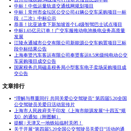
九、对本次公告内容提出询问，请按以下方式联系。
中标！中低运量轨道交通线网规划项目
1.采购人信息
中标丨常州市金坛区公交公司41辆公交车采购项目一标
段（二次）中标公示
名称：赵燕
恭喜！比亚迪拿下新加坡首个L4级智驾巴士试点项目
中标1.65亿元订单！广交车服推动电池换电业务高质量
地址：无
发展
江陵永通城市公交有限公司新能源公交车购置项目三标
传真：无
段中标结果公告
上海奉贤汽车客运有限公司奉贤客运8.5米级纯电动公交
项目联系人（询问）：赵燕
车采购项目成交公告
项目联系方式（询问）：无
国家税务总局磁县税务局小型客车电子卖场采购项目成
交公告
2.采购代理机构信息
文章排行
名称：无
“理解与尊重同行 共同关爱公交驾驶员” 第四届5.20全国
地址：无
公交驾驶员关爱日活动宣传片
传真：无
上海市人民政府关于印发《上海市能源发展“十四五”规
划》的通知（附图解）
项目联系人（询问）：无
提醒 | 天津又一地铁站临时关闭！
关于开展“第四届5.20全国公交驾驶员关爱日”活动的通