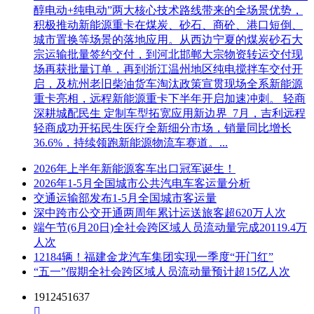
醇电动+纯电动”两大核心技术路线带来的全场景优势，
积极推动新能源重卡在煤炭、砂石、商砼、港口短倒、
城市置换等场景的落地应用。从西边宁夏的煤炭砂石大
宗运输批量签约交付，到河北邯郸大宗物资转运交付现
场再获批量订单，再到浙江温州地区纯电搅拌车交付开
启，及杭州老旧柴油货车淘汰政策宣贯现场全系新能源
重卡亮相，远程新能源重卡下半年开启加速冲刺。 轻商
深耕城配民生 定制车型拓宽应用新边界 7月，吉利远程
轻商成功开拓民生医疗全新细分市场，销量同比增长
36.6%，持续领跑新能源物流车赛道。...
2026年上半年新能源客车出口冠军诞生！
2026年1-5月全国城市公共汽电车客运量分析
交通运输部发布1-5月全国城市客运量
深中跨市公交开通两周年累计运送旅客超620万人次
端午节(6月20日)全社会跨区域人员流动量完成20119.4万
人次
12184辆！福建金龙汽车集团实现一季度“开门红”
“五一”假期全社会跨区域人员流动量预计超15亿人次
1912451637
