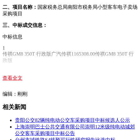
二、项目名称：
国家税务总局南阳市税务局小型客车电子卖场
采购项目
三、中标成交信息：
中标信息
1
传祺GM8 350T 行政版广汽传祺1165308.00传祺GM8 350T 行
政版
五、评审专家（单一来源采购人员）名单：
查看全文
六、代理服务收费标准及金额：
编辑：刚刚
1.代理服务收费标准：2.代理服务收费金额（元）：
相关新闻
七、公告期限
自本公告发布之日起1个工作日。
贵阳公交82辆纯电动公交车采购项目中标候选人公示
上海崇明巴士公共交通有限公司崇明12米级纯电动城郊
八、其他补充事宜
公交客车采购项目中标公告
台州市域铁路S4线预可行性研究报告比选中标