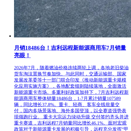
月销18486台！吉利远程新能源商用车7月销量
亮眼！
2026年7月，随着燃油价格连续两轮上调，各地老旧柴油
货车淘汰置换节奏加快。与此同时，交通运输部、国家
发展改革委等十一部门联合印发《推动新能源重卡规模
化应用实施方案》，各地配套细则陆续落地，全面激活
新能源重卡市场。多重利好政策加持下，7月吉利远程新
能源商用车整体销量18486台，1-7月累计销量107589
辆，同比增长37.8%。重卡、轻商、客车全线批量交
付，国内多场景落地、海外多国登顶，以全赛道强势表
现领跑行业。 重卡大宗运力绿动升级 交付签约齐头并进
重卡赛道，吉利远程7月销量同比增长46.1%。面对宏观
政策对于新能源重卡发展的积极引导，远程充分发挥“甲