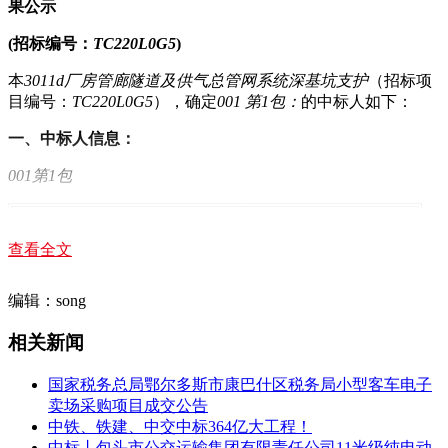
果公示
(招标编号：
TC220L0G5
)
本
3011d厂房管廊隧道及供气总管网系统深基坑支护
（招标项
目编号：
TC220L0G5
），确定
001 第1包：
的中标人如下：
一、中标人信息：
001第1包
中标人
中标价格
中国化学工程第四建设有限公司
1946.366138万元(人民币)
查看全文
二、其他公告内容
编辑：song
3011d厂房管廊隧道及供气总管网系统深基坑支护项目中标结
相关新闻
果公示
项目名称：3011d厂房管廊隧道及供气总管网系统深基坑支护
国家税务总局鄂尔多斯市康巴什区税务局小型客车电子
卖场采购项目成交公告
招标编号：TC220L0G5
中铁、铁建、中交中标364亿大工程！
中标丨包头市公交运输集团有限责任公司11米级纯电动