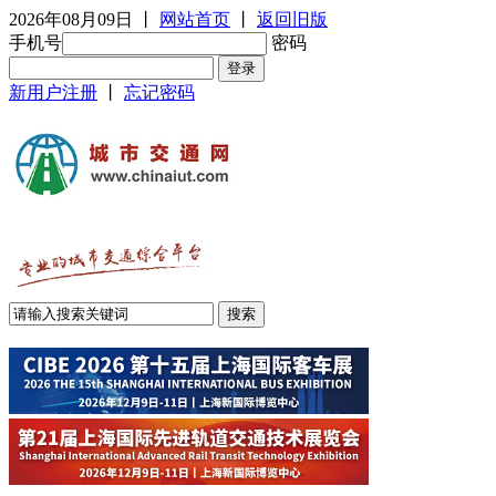
2026年08月09日
丨
网站首页
丨
返回旧版
手机号
密码
新用户注册
丨
忘记密码