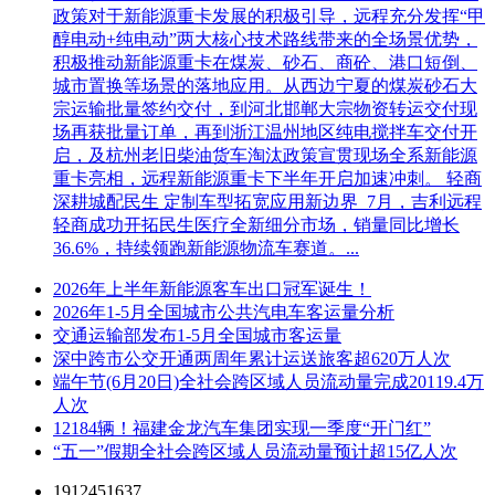
政策对于新能源重卡发展的积极引导，远程充分发挥“甲
醇电动+纯电动”两大核心技术路线带来的全场景优势，
积极推动新能源重卡在煤炭、砂石、商砼、港口短倒、
城市置换等场景的落地应用。从西边宁夏的煤炭砂石大
宗运输批量签约交付，到河北邯郸大宗物资转运交付现
场再获批量订单，再到浙江温州地区纯电搅拌车交付开
启，及杭州老旧柴油货车淘汰政策宣贯现场全系新能源
重卡亮相，远程新能源重卡下半年开启加速冲刺。 轻商
深耕城配民生 定制车型拓宽应用新边界 7月，吉利远程
轻商成功开拓民生医疗全新细分市场，销量同比增长
36.6%，持续领跑新能源物流车赛道。...
2026年上半年新能源客车出口冠军诞生！
2026年1-5月全国城市公共汽电车客运量分析
交通运输部发布1-5月全国城市客运量
深中跨市公交开通两周年累计运送旅客超620万人次
端午节(6月20日)全社会跨区域人员流动量完成20119.4万
人次
12184辆！福建金龙汽车集团实现一季度“开门红”
“五一”假期全社会跨区域人员流动量预计超15亿人次
1912451637