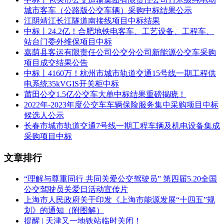
招标范围：3011d厂房管廊隧道及供气总管网系统深基坑支护
城市客车（公路版公交车辆）采购中标结果公示
江阴靖江长江隧道南接线项目中标结果
招标机构：中招国际招标有限公司
中标丨24.2亿！合肥地铁电客车、工艺设备、工程车、
招标人：中国航发四川燃气涡轮研究院
站台门委外维保项目中标
嘉荫县客运有限责任公司公交分公司新能源公交车采购
开标时间：2022年11月30日上午9:00
项目成交结果公告
中标丨4160万！杭州市城市轨道交通15号线一期工程供
公示时间：2022年12月2日上午9:00-2022年12月5日下午17:00
电系统35kVGIS开关柜中标
莆田公交1.5亿公交车大单中标结果重磅揭晓！
中标结果公告时间：2022年12月6日上午9:00
2022年-2023年度公交车车辆保险服务集中采购项目中标
中标人：中国化学工程第四建设有限公司
候选人公示
长春市城市轨道交通7号线一期工程车辆及机电设备集成
中标金额：人民币19,463,661.38元
采购项目中标
工期：计划工期：300日历天（含施工期间管道安装约90
文章排行
天），计划开工日期：2023年2月1日
“理解与尊重同行 共同关爱公交驾驶员” 第四届5.20全国
监督部门
公交驾驶员关爱日活动宣传片
本招标项目的监督部门为中国航空发动机集团有限公司。
上海市人民政府关于印发《上海市能源发展“十四五”规
划》的通知（附图解）
联系方式
提醒 | 天津又一地铁站临时关闭！