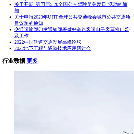
关于开展“第四届5.20全国公交驾驶员关爱日”活动的通
招标人：中国航发四川燃气涡轮研究院
知
关于申报2023年UITP全球公共交通峰会城市公共交通项
地址：四川省绵阳市游仙区航空路1号
目议题的通知
交通运输部印发通知部署做好道路客运电子客票推广普
联系人：黄晓毅
及工作
电话：0816-2607509
2022中国轨道交通发展高峰论坛
2022地下工程与隧道技术应用研讨会
招标代理机构：中招国际招标有限公司
行业数据
更多
地址：北京市海淀区学院南路62号中关村资本大厦9层
联系人：黄旭、黄逸平、张重
电话：0816-2486989、010-62108100
电子邮件：Cntcitc624@cntcitc.com.cn
三、监督部门
本招标项目的监督部门为
中国航空发动机集团有限公司
。
四、联系方式