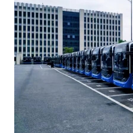
招标人：
中国航发四川燃气涡轮研究院
地址：
四川省绵阳市游仙区航空路1号
联系人：
黄晓毅
电话：
0816-2607509
电子邮件：
/
招标代理机构：
中招国际招标有限公司
地址：
北京市海淀区学院南路62号中关村资本大厦
联系人：
黄旭、黄逸平、张重
电话：
0816-2486989
电子邮件：
/
招标人或其招标代理机构主要负责人（项目负责人）：
_______________
（签名）