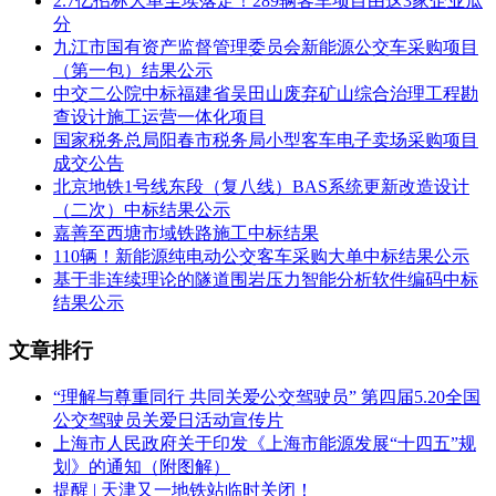
2.7亿招标大单尘埃落定！289辆客车项目由这3家企业瓜
厦门金
6米系列
分
金
龙旅行
微循环纯
XML6606JEVA0C1、
20
509200
九江市国有资产监督管理委员会新能源公交车采购项目
旅
1
辆
元
车有限
电动公共
6米级
（第一包）结果公示
牌
公司
汽车
中交二公院中标福建省吴田山废弃矿山综合治理工程勘
查设计施工运营一体化项目
货
货
国家税务总局阳春市税务局小型客车电子卖场采购项目
序
供应商
物
物
货物单
货物名称
货物型号
成交公告
号
名称
品
数
价(元)
北京地铁1号线东段（复八线）BAS系统更新改造设计
牌
量
（二次）中标结果公示
厦门金
8米系列
金
嘉善至西塘市域铁路施工中标结果
龙旅行
XML6805JEVS0C、8
10
719500
纯电动公
旅
2
110辆！新能源纯电动公交客车采购大单中标结果公示
辆
元
车有限
米级
共汽车
牌
基于非连续理论的隧道围岩压力智能分析软件编码中标
公司
结果公示
五、评审专家（单一来源采购人员）名单：
文章排行
庄奕强、王若章、吴育清、黄国强、骆丽芳、林志强、陈那坚
（采购人代表）。
“理解与尊重同行 共同关爱公交驾驶员” 第四届5.20全国
公交驾驶员关爱日活动宣传片
六、代理服务收费标准及金额：
上海市人民政府关于印发《上海市能源发展“十四五”规
划》的通知（附图解）
本项目代理费收费标准：按差额定率累进法计算:0-100万
提醒 | 天津又一地铁站临时关闭！