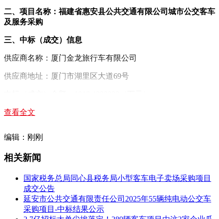
二、项目名称：福建省惠安县公共交通有限公司城市公交客车
及服务采购
三、中标（成交）信息
供应商名称：厦门金龙旅行车有限公司
供应商地址：厦门市湖里区大道69号
中标（成交）金额：1018.4000000（万元）
供应商名称：厦门金龙旅行车有限公司
查看全文
供应商地址：厦门市湖里区大道69号
编辑：刚刚
中标（成交）金额：719.5000000（万元）
相关新闻
四、主要标的信息
国家税务总局同心县税务局小型客车电子卖场采购项目
货
货
成交公告
序
供应商
物
物
货物单
延安市公共交通有限责任公司2025年55辆纯电动公交车
货物名称
货物型号
号
名称
品
数
价(元)
采购项目-中标结果公示
牌
量