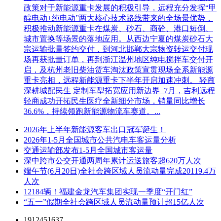
政策对于新能源重卡发展的积极引导，远程充分发挥“甲
醇电动+纯电动”两大核心技术路线带来的全场景优势，
积极推动新能源重卡在煤炭、砂石、商砼、港口短倒、
城市置换等场景的落地应用。从西边宁夏的煤炭砂石大
宗运输批量签约交付，到河北邯郸大宗物资转运交付现
场再获批量订单，再到浙江温州地区纯电搅拌车交付开
启，及杭州老旧柴油货车淘汰政策宣贯现场全系新能源
重卡亮相，远程新能源重卡下半年开启加速冲刺。 轻商
深耕城配民生 定制车型拓宽应用新边界 7月，吉利远程
轻商成功开拓民生医疗全新细分市场，销量同比增长
36.6%，持续领跑新能源物流车赛道。...
2026年上半年新能源客车出口冠军诞生！
2026年1-5月全国城市公共汽电车客运量分析
交通运输部发布1-5月全国城市客运量
深中跨市公交开通两周年累计运送旅客超620万人次
端午节(6月20日)全社会跨区域人员流动量完成20119.4万
人次
12184辆！福建金龙汽车集团实现一季度“开门红”
“五一”假期全社会跨区域人员流动量预计超15亿人次
1912451637