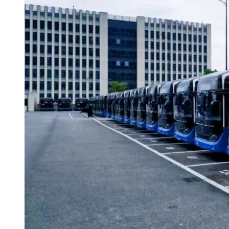
2.采购代理机构信息
名 称：福建筑宏建设工程管理有限公司
地址：泉州市丰泽区城东片区金庄街金凤屿花苑9号楼2楼
联系方式：小庄、小林 0595－28808829、E-mail：
dl@fjzhuhong.com
3.项目联系方式
项目联系人：小庄、小林
电话：0595－28808829