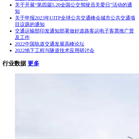
1.5%，100-500万1.1%，500-1000万0.8%，1000-5000万0.5%；
关于开展“第四届5.20全国公交驾驶员关爱日”活动的通
代理服务为：176480元。合同包一代理服务费：99920.00元 ，
知
合同包二代理服务费：76560.00元。
关于申报2023年UITP全球公共交通峰会城市公共交通项
目议题的通知
本项目代理费总金额：17.6480000 万元（人民币）
交通运输部印发通知部署做好道路客运电子客票推广普
及工作
七、公告期限
2022中国轨道交通发展高峰论坛
自本公告发布之日起1个工作日。
2022地下工程与隧道技术应用研讨会
八、其它补充事宜
行业数据
更多
无
九、凡对本次公告内容提出询问，请按以下方式联系。
1.采购人信息
名 称：福建省惠安县公共交通有限公司
地址：泉州市惠安县
联系方式：陈先生、13599296076