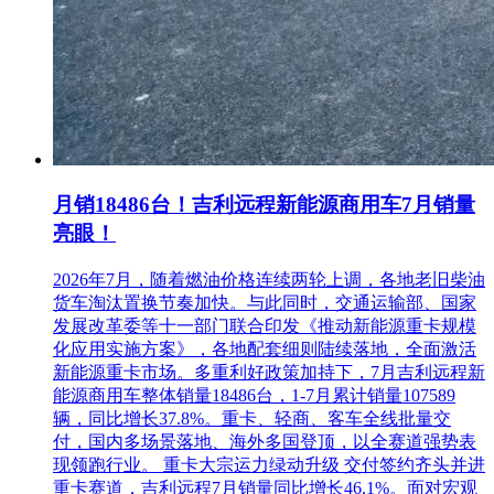
月销18486台！吉利远程新能源商用车7月销量
亮眼！
2026年7月，随着燃油价格连续两轮上调，各地老旧柴油
货车淘汰置换节奏加快。与此同时，交通运输部、国家
发展改革委等十一部门联合印发《推动新能源重卡规模
化应用实施方案》，各地配套细则陆续落地，全面激活
新能源重卡市场。多重利好政策加持下，7月吉利远程新
能源商用车整体销量18486台，1-7月累计销量107589
辆，同比增长37.8%。重卡、轻商、客车全线批量交
付，国内多场景落地、海外多国登顶，以全赛道强势表
现领跑行业。 重卡大宗运力绿动升级 交付签约齐头并进
重卡赛道，吉利远程7月销量同比增长46.1%。面对宏观