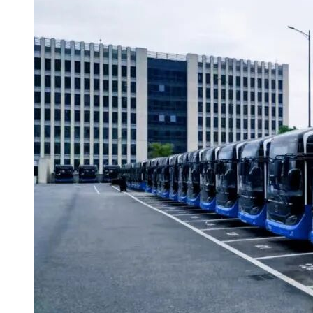
地址：江西省抚州市南丰县琴城镇桔都文化传播中心21楼
联系方式：何先生13870442295
2.采购代理机构信息
名 称：江西华灏工程造价咨询有限公司
地址：抚州市赣东大道1988号GD名人国际A栋17楼-3-4室
联系方式：小花13879485092
3.项目联系方式
项目联系人：小花
电话：13879485092