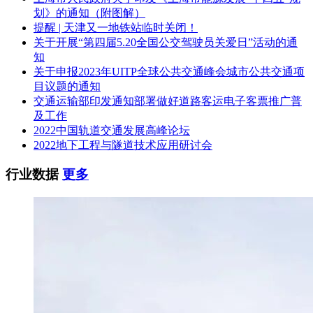
四、提交投标文件截止时间、开标时间和地点
划》的通知（附图解）
提醒 | 天津又一地铁站临时关闭！
提交投标文件截止时间：2023年07月13日 15点00分（北京时
关于开展“第四届5.20全国公交驾驶员关爱日”活动的通
间）
知
关于申报2023年UITP全球公共交通峰会城市公共交通项
开标时间：2023年07月13日 15点00分（北京时间）
目议题的通知
地点：抚州市公共资源交易中心南丰分中心（地址：抚州市南
交通运输部印发通知部署做好道路客运电子客票推广普
丰县桔文化传播中心4楼）
及工作
2022中国轨道交通发展高峰论坛
五、公告期限
2022地下工程与隧道技术应用研讨会
自本公告发布之日起5个工作日。
行业数据
更多
六、其他补充事宜
无
七、对本次招标提出询问，请按以下方式联系。
1.采购人信息
名 称：南丰县城市公共交通有限公司