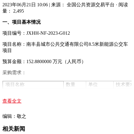
2023年06月21日 10:06
|
来源： 全国公共资源交易平台
·
阅读
量： 2,495
一、项目基本情况
项目编号：JXHH-NF-2023-G012
项目名称：南丰县城市公共交通有限公司8.5米新能源公交车
项目
预算金额：152.8800000 万元（人民币）
采购需求：
项目名称
数量
单位
技术要
8.5米新能源公交车项目
2
辆
详见招
查看全文
合同履行期限：全部须在35个工作日内安装调试并验收合格交
付使用。
编辑：敬之
本项目(不接受 )联合体投标。
相关新闻