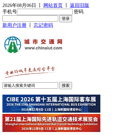
2026年08月06日
丨
网站首页
丨
返回旧版
手机号
密码
新用户注册
丨
忘记密码