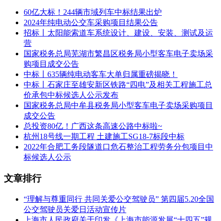
二、申请人的资格要求：
60亿大标！244辆市域列车中标结果出炉
1.满足《中华人民共和国政府采购法》第二十二条规定；
2024年纯电动公交车采购项目结果公告
招标丨太阳能索道车系统设计、建设、安装、测试及运
2.落实政府采购政策需满足的资格要求：
营
国家税务总局芜湖市繁昌区税务局小型客车电子卖场采
本项目落实促进中小企业发展、支持监狱企业发展、促进残疾
购项目成交公告
人就业、节能和环境标志产品等政府采购政策
中标丨635辆纯电动客车大单归属重磅揭晓！
中标丨石家庄至雄安新区铁路“四电”及相关工程施工总
3.本项目的特定资格要求：无
价承包中标候选人公示发布
三、获取招标文件
国家税务总局中牟县税务局小型客车电子卖场采购项目
成交公告
时间：2023年06月21日 至2023年06月28日，每天上午9:00至
总投资80亿！广西这条高速公路中标啦~
11:30，下午14:30至17:30。（北京时间，法定节假日除外）
杭州18号线一期工程 土建施工SG18-7标段中标
2022年合肥工务段隧道口危石整治工程劳务分包项目中
地点：抚州市南丰县宏恒商业街宏恒花园25栋2号店面
标候选人公示
方式：投标人在领取招标文件时必须提交的资料：1、营业执
文章排行
照副本（复印件加盖公章）2、法定代表人身份证或法人授权
委托书及被授权人身份证原件（原件及复印件加盖公章）
“理解与尊重同行 共同关爱公交驾驶员” 第四届5.20全国
售价：￥0.0 元，本公告包含的招标文件售价总和
公交驾驶员关爱日活动宣传片
上海市人民政府关于印发《上海市能源发展“十四五”规