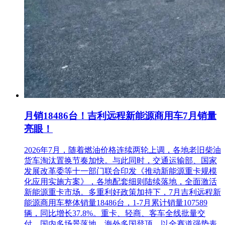
月销18486台！吉利远程新能源商用车7月销量
亮眼！
2026年7月，随着燃油价格连续两轮上调，各地老旧柴油
货车淘汰置换节奏加快。与此同时，交通运输部、国家
发展改革委等十一部门联合印发《推动新能源重卡规模
化应用实施方案》，各地配套细则陆续落地，全面激活
新能源重卡市场。多重利好政策加持下，7月吉利远程新
能源商用车整体销量18486台，1-7月累计销量107589
辆，同比增长37.8%。重卡、轻商、客车全线批量交
付，国内多场景落地、海外多国登顶，以全赛道强势表