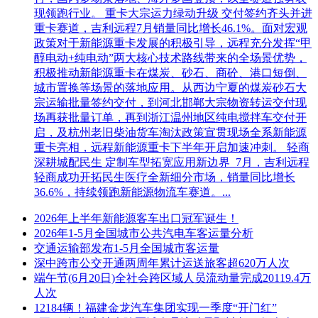
现领跑行业。 重卡大宗运力绿动升级 交付签约齐头并进
重卡赛道，吉利远程7月销量同比增长46.1%。面对宏观
政策对于新能源重卡发展的积极引导，远程充分发挥“甲
醇电动+纯电动”两大核心技术路线带来的全场景优势，
积极推动新能源重卡在煤炭、砂石、商砼、港口短倒、
城市置换等场景的落地应用。从西边宁夏的煤炭砂石大
宗运输批量签约交付，到河北邯郸大宗物资转运交付现
场再获批量订单，再到浙江温州地区纯电搅拌车交付开
启，及杭州老旧柴油货车淘汰政策宣贯现场全系新能源
重卡亮相，远程新能源重卡下半年开启加速冲刺。 轻商
深耕城配民生 定制车型拓宽应用新边界 7月，吉利远程
轻商成功开拓民生医疗全新细分市场，销量同比增长
36.6%，持续领跑新能源物流车赛道。...
2026年上半年新能源客车出口冠军诞生！
2026年1-5月全国城市公共汽电车客运量分析
交通运输部发布1-5月全国城市客运量
深中跨市公交开通两周年累计运送旅客超620万人次
端午节(6月20日)全社会跨区域人员流动量完成20119.4万
人次
12184辆！福建金龙汽车集团实现一季度“开门红”