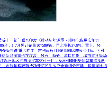
革委等十一部门联合印发《推动新能源重卡规模化应用实施方
1-7月累计销量107589辆，同比增长37.8%。重卡、轻
头并进 重卡赛道，吉利远程7月销量同比增长46.1%。面对
推动新能源重卡在煤炭、砂石、商砼、港口短倒、城市置换等场
江温州地区纯电搅拌车交付开启，及杭州老旧柴油货车淘汰政
7月，吉利远程轻商成功开拓民生医疗全新细分市场，销量同比增