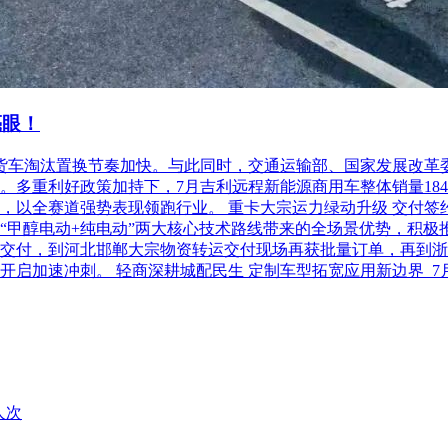
亮眼！
柴油货车淘汰置换节奏加快。与此同时，交通运输部、国家发展改
利好政策加持下，7月吉利远程新能源商用车整体销量18486台，
以全赛道强势表现领跑行业。 重卡大宗运力绿动升级 交付签约齐
“甲醇电动+纯电动”两大核心技术路线带来的全场景优势，积极
交付，到河北邯郸大宗物资转运交付现场再获批量订单，再到浙
开启加速冲刺。 轻商深耕城配民生 定制车型拓宽应用新边界 
人次