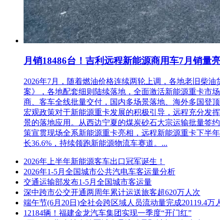
月销18486台！吉利远程新能源商用车7月销量
2026年7月，随着燃油价格连续两轮上调，各地老旧
案》，各地配套细则陆续落地，全面激活新能源重卡市场。多重
商、客车全线批量交付，国内多场景落地、海外多国登顶，
宏观政策对于新能源重卡发展的积极引导，远程充分发挥
景的落地应用。从西边宁夏的煤炭砂石大宗运输批量签约
策宣贯现场全系新能源重卡亮相，远程新能源重卡下半年
长36.6%，持续领跑新能源物流车赛道。...
2026年上半年新能源客车出口冠军诞生！
2026年1-5月全国城市公共汽电车客运量分析
交通运输部发布1-5月全国城市客运量
深中跨市公交开通两周年累计运送旅客超620万人次
端午节(6月20日)全社会跨区域人员流动量完成20119.4万
12184辆！福建金龙汽车集团实现一季度“开门红”