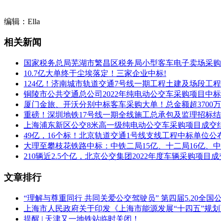
邮 编：637000
编辑：Ella
联 系 人：何女士
相关新闻
联系电话：0817-2715593
国家税务总局芜湖市繁昌区税务局小型客车电子卖场采购
10.7亿大单终于尘埃落定！三家企业中标!
采购服务平台：西南联合产权交易所有限责任公司南充分所
124亿！济南城市轨道交通7号线一期工程土建及场段工
铜陵市公共交通总公司2022年纯电动公交车采购项目中
通讯地址：南充市顺庆区丝绸路丝绸大厦2楼
厦门金旅、开沃分别中标客车采购大单！总金额超3700
重磅！深圳地铁17号线一期全线施工总承包及监理招标
邮 编：637000
上海浦东新区公交8米高一级纯电动公交车采购项目成交
联 系 人：何女士
49亿，16个标！北京轨道交通1号线支线工程中标单位公
大理至攀枝花铁路中标：中铁二局15亿、十二局16亿、中
联系电话：0817-2298761
210辆近2.5个亿，北京公交集团2022年度车辆采购项
文章排行
“理解与尊重同行 共同关爱公交驾驶员” 第四届5.20全
上海市人民政府关于印发《上海市能源发展“十四五”规
提醒 | 天津又一地铁站临时关闭！