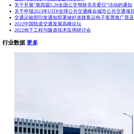
关于开展“第四届5.20全国公交驾驶员关爱日”活动的通知
关于申报2023年UITP全球公共交通峰会城市公共交通项
交通运输部印发通知部署做好道路客运电子客票推广普及
2022中国轨道交通发展高峰论坛
2022地下工程与隧道技术应用研讨会
行业数据
更多