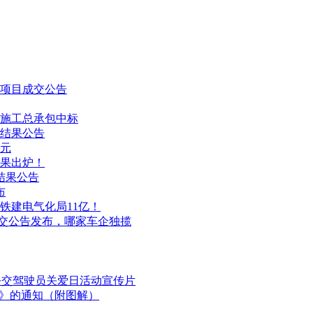
项目成交公告
程施工总承包中标
标结果公告
万元
结果出炉！
结果公告
布
铁建电气化局11亿！
目成交公告发布，哪家车企独揽
国公交驾驶员关爱日活动宣传片
划》的通知（附图解）