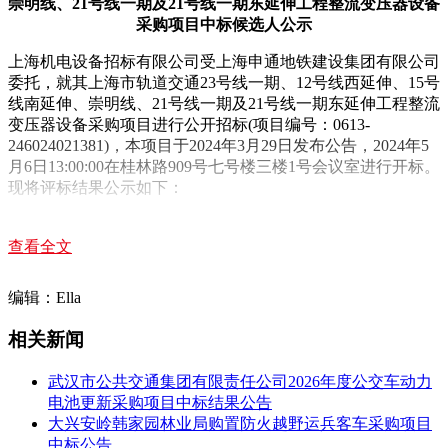
崇明线、21号线一期及21号线一期东延伸工程整流变压器设备
采购项目中标候选人公示
上海机电设备招标有限公司受上海申通地铁建设集团有限公司
委托，就其上海市轨道交通23号线一期、12号线西延伸、15号
线南延伸、崇明线、21号线一期及21号线一期东延伸工程整流
变压器设备采购项目进行公开招标(项目编号：0613-
246024021381)，本项目于2024年3月29日发布公告，2024年5
月6日13:00:00在桂林路909号七号楼三楼1号会议室进行开标。
现将评标结果公示如下：
中标候选人：上海沪光变压器有限公司，投标报价：6512.116
万元;
查看全文
业绩：上海轨道交通7号线运行增能补短板变电设备改造施工
编辑：Ella
项目整流变压器买卖。
相关新闻
上海市轨道交通23号线一期、12号线西延伸、15号线南延伸、
崇明线、21号线一期及21号线一期东延伸工程配电变压器设备
武汉市公共交通集团有限责任公司2026年度公交车动力
采购项目中标候选人公示
电池更新采购项目中标结果公告
上海机电设备招标有限公司受上海申通地铁建设集团有限公司
大兴安岭韩家园林业局购置防火越野运兵客车采购项目
委托，就其上海市轨道交通23号线一期、12号线西延伸、15号
中标公告