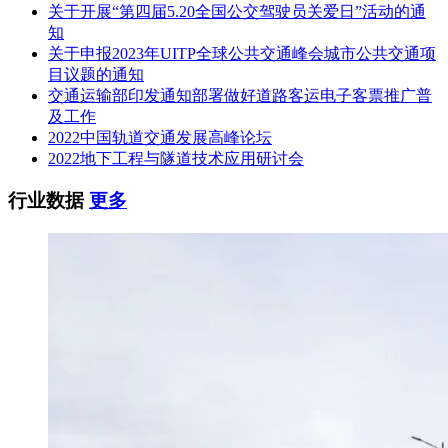
关于开展“第四届5.20全国公交驾驶员关爱日”活动的通
程集中UPS电源系统设备采购项目中标候选人公示
知
上海机电设备招标有限公司受上海申通地铁建设集团有限公司
关于申报2023年UITP全球公共交通峰会城市公共交通项
委托，就其上海市轨道交通23号线一期、12号线西延伸、15号
目议题的通知
线南延伸工程集中UPS电源系统设备采购项目进行公开招标
交通运输部印发通知部署做好道路客运电子客票推广普
(项目编号：0613-246024021382)，本项目于2024年3月29日发
及工作
布公告，2024年5月6日09:30:00在桂林路909号七号楼三楼1号
2022中国轨道交通发展高峰论坛
会议室进行开标。现将评标结果公示如下：
2022地下工程与隧道技术应用研讨会
中标候选人：上海航天电源技术有限责任公司，投标报价：
行业数据
更多
4078.091万元;
业绩：上海市轨道交通18号线二期工程集中UPS电源系统设备
采购。