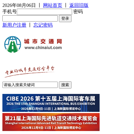
2026年08月06日
丨
网站首页
丨
返回旧版
手机号
密码
新用户注册
丨
忘记密码