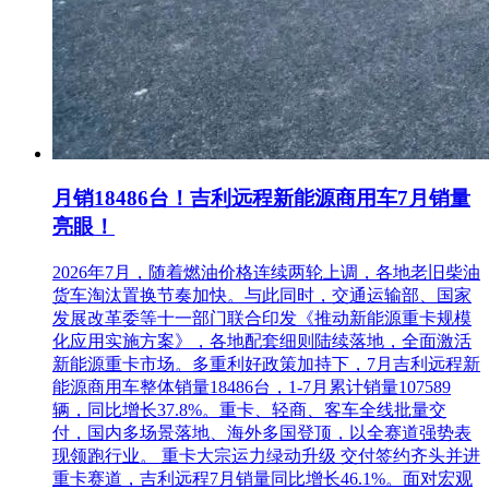
月销18486台！吉利远程新能源商用车7月销量
亮眼！
2026年7月，随着燃油价格连续两轮上调，各地老旧柴油
货车淘汰置换节奏加快。与此同时，交通运输部、国家
发展改革委等十一部门联合印发《推动新能源重卡规模
化应用实施方案》，各地配套细则陆续落地，全面激活
新能源重卡市场。多重利好政策加持下，7月吉利远程新
能源商用车整体销量18486台，1-7月累计销量107589
辆，同比增长37.8%。重卡、轻商、客车全线批量交
付，国内多场景落地、海外多国登顶，以全赛道强势表
现领跑行业。 重卡大宗运力绿动升级 交付签约齐头并进
重卡赛道，吉利远程7月销量同比增长46.1%。面对宏观