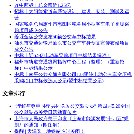
线南延伸、崇明线、21号线一期及21号线一期东延伸工程配电
连中两标！总金额近1.25亿
变压器设备采购项目进行公开招标(项目编号：0613-
招标丨太阳能索道车系统设计、建设、安装、测试及运
246024021380)，本项目于2024年3月29日发布公告，2024年5
营
月6日14:00:00在桂林路909号七号楼三楼1号会议室进行开标。
国家税务总局惠州市惠阳区税务局小型客车电子卖场采
现将评标结果公示如下：中标候选人：上海沪光变压器有限公
购项目成交公告
司，投标报价：6609.6138万元;业绩：上海市轨道交通15号线
姜堰金运公交发布50辆公交车中标结果
工程供电系统35/0.4kV配电变压器采购项目。
汕头市交通运输局汕头市公交车车身创文宣传布设项目
成交公告
上海市轨道交通崇明线、21号线一期、21号线一期东延伸工程
中标丨近6.5亿电动车采购项目中标结果揭晓！
集中UPS电源系统设备采购项目中标候选人公示
福州市轨道交通线网指挥中心工程（监理）（重新招
标）中标结果公示
上海机电设备招标有限公司受上海申通地铁建设集团有限公司
中标丨南平公共交通有限公司138辆纯电动公交车空压机
委托，就其上海市轨道交通崇明线、21号线一期、21号线一期
采购项目中标候选人公示(暨中标结果公示)
东延伸工程集中UPS电源系统设备采购项目进行公开招标(项
目编号：0613-246024021378)，本项目于2024年3月29日发布
文章排行
公告，2024年5月6日09:30:00在桂林路909号七号楼三楼1号会
议室进行开标。现将评标结果公示如下： 中标候选人：上海
“理解与尊重同行 共同关爱公交驾驶员” 第四届5.20全国
友蒿新能源科技有限公司，投标报价：3988.21万元;业绩：10
公交驾驶员关爱日活动宣传片
号线应急电源及综合UPS设备改造项目(不间断电源设备、
上海市人民政府关于印发《上海市能源发展“十四五”规
UPS蓄电池及相关货物采购)。
划》的通知（附图解）
提醒 | 天津又一地铁站临时关闭！
上海市轨道交通23号线一期、12号线西延伸、15号线南延伸工