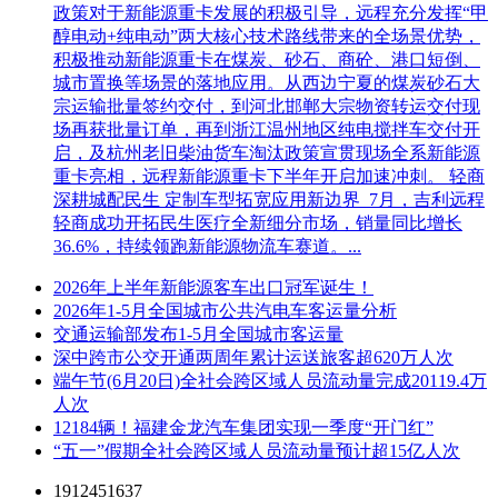
政策对于新能源重卡发展的积极引导，远程充分发挥“甲
醇电动+纯电动”两大核心技术路线带来的全场景优势，
积极推动新能源重卡在煤炭、砂石、商砼、港口短倒、
城市置换等场景的落地应用。从西边宁夏的煤炭砂石大
宗运输批量签约交付，到河北邯郸大宗物资转运交付现
场再获批量订单，再到浙江温州地区纯电搅拌车交付开
启，及杭州老旧柴油货车淘汰政策宣贯现场全系新能源
重卡亮相，远程新能源重卡下半年开启加速冲刺。 轻商
深耕城配民生 定制车型拓宽应用新边界 7月，吉利远程
轻商成功开拓民生医疗全新细分市场，销量同比增长
36.6%，持续领跑新能源物流车赛道。...
2026年上半年新能源客车出口冠军诞生！
2026年1-5月全国城市公共汽电车客运量分析
交通运输部发布1-5月全国城市客运量
深中跨市公交开通两周年累计运送旅客超620万人次
端午节(6月20日)全社会跨区域人员流动量完成20119.4万
人次
12184辆！福建金龙汽车集团实现一季度“开门红”
“五一”假期全社会跨区域人员流动量预计超15亿人次
1912451637