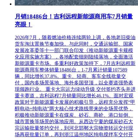
月销18486台！吉利远程新能源商用车7月销量
亮眼！
2026年7月，随着燃油价格连续两轮上调，各地老旧柴油
货车淘汰置换节奏加快。与此同时，交通运输部、国家
发展改革委等十一部门联合印发《推动新能源重卡规模
化应用实施方案》，各地配套细则陆续落地，全面激活
新能源重卡市场。多重利好政策加持下，7月吉利远程新
能源商用车整体销量18486台，1-7月累计销量107589
辆，同比增长37.8%。重卡、轻商、客车全线批量交
付，国内多场景落地、海外多国登顶，以全赛道强势表
现领跑行业。 重卡大宗运力绿动升级 交付签约齐头并进
重卡赛道，吉利远程7月销量同比增长46.1%。面对宏观
政策对于新能源重卡发展的积极引导，远程充分发挥“甲
醇电动+纯电动”两大核心技术路线带来的全场景优势，
积极推动新能源重卡在煤炭、砂石、商砼、港口短倒、
城市置换等场景的落地应用。从西边宁夏的煤炭砂石大
宗运输批量签约交付，到河北邯郸大宗物资转运交付现
场再获批量订单，再到浙江温州地区纯电搅拌车交付开