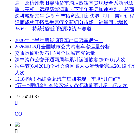
启，及杭州老旧柴油货车淘汰政策宣贯现场全系新能源
重卡亮相，远程新能源重卡下半年开启加速冲刺。 轻商
深耕城配民生 定制车型拓宽应用新边界 7月，吉利远程
轻商成功开拓民生医疗全新细分市场，销量同比增长
36.6%，持续领跑新能源物流车赛道。...
2026年上半年新能源客车出口冠军诞生！
2026年1-5月全国城市公共汽电车客运量分析
交通运输部发布1-5月全国城市客运量
深中跨市公交开通两周年累计运送旅客超620万人次
端午节(6月20日)全社会跨区域人员流动量完成20119.4万
人次
12184辆！福建金龙汽车集团实现一季度“开门红”
“五一”假期全社会跨区域人员流动量预计超15亿人次
1912451637

QQ
