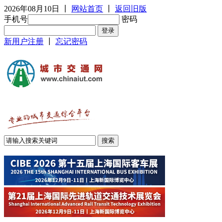
2026年08月10日
丨
网站首页
丨
返回旧版
手机号
密码
新用户注册
丨
忘记密码