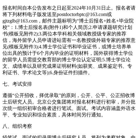
报名时间自本公告发布之日起至2024年10月31日止。报名者请
将下列材料电子版发送至postdoctorbptc@163.com或
gjtzglb@163.com，邮件主题标明为“博士后报名+姓名+毕业院
校”：1.博士后报名表(附件1)和个人简历;2.申请课题研究计划
书(模板见附件2);3.两位本学科相关领域教授级专家的推荐
信，海外留学人员申请进站需有一名教授级外籍专家的推荐意
见(模板见附件3);4.博士学位证书和毕业证书，或博士培养单
位出具的预计于6个月内毕业的证明材料，国外获得博士学位
的留学人员需提交教育部的博士学位认定证明;5.博士学位论
文、成绩单以及研究成果证明材料(如获奖、成果鉴定书、专
利证书、学术论文等);6.身份证件扫描件。
七、考试安排
遵循“公开招收，择优录取”的原则，公开、公平、公正招收博
士后研究人员。北京公交集团将对报名材料进行初审，并分批
次统一组织初审合格者进行笔试、面试。考试内容涵盖外语水
平、专业知识和综合素质，具体时间另行通知。
八、组织考察
经笔试、面试的拟录用博士后研究人员，将列为考察对象，由