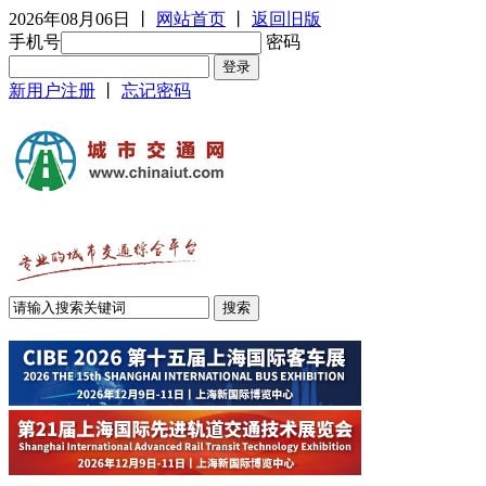
2026年08月06日
丨
网站首页
丨
返回旧版
手机号
密码
新用户注册
丨
忘记密码