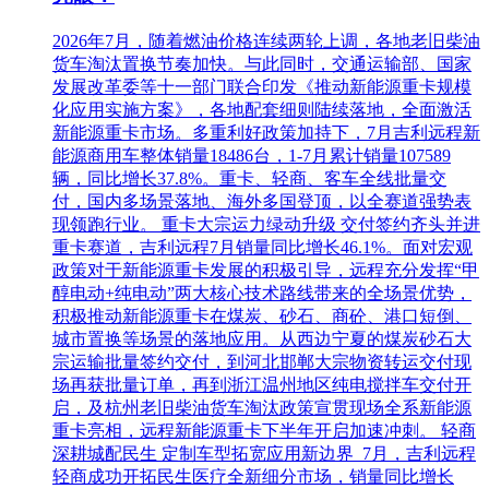
2026年7月，随着燃油价格连续两轮上调，各地老旧柴油
货车淘汰置换节奏加快。与此同时，交通运输部、国家
发展改革委等十一部门联合印发《推动新能源重卡规模
化应用实施方案》，各地配套细则陆续落地，全面激活
新能源重卡市场。多重利好政策加持下，7月吉利远程新
能源商用车整体销量18486台，1-7月累计销量107589
辆，同比增长37.8%。重卡、轻商、客车全线批量交
付，国内多场景落地、海外多国登顶，以全赛道强势表
现领跑行业。 重卡大宗运力绿动升级 交付签约齐头并进
重卡赛道，吉利远程7月销量同比增长46.1%。面对宏观
政策对于新能源重卡发展的积极引导，远程充分发挥“甲
醇电动+纯电动”两大核心技术路线带来的全场景优势，
积极推动新能源重卡在煤炭、砂石、商砼、港口短倒、
城市置换等场景的落地应用。从西边宁夏的煤炭砂石大
宗运输批量签约交付，到河北邯郸大宗物资转运交付现
场再获批量订单，再到浙江温州地区纯电搅拌车交付开
启，及杭州老旧柴油货车淘汰政策宣贯现场全系新能源
重卡亮相，远程新能源重卡下半年开启加速冲刺。 轻商
深耕城配民生 定制车型拓宽应用新边界 7月，吉利远程
轻商成功开拓民生医疗全新细分市场，销量同比增长