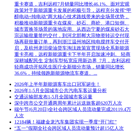
重卡赛道，吉利远程7月销量同比增长46.1%。面对宏观
政策对于新能源重卡发展的积极引导，远程充分发挥“甲
醇电动+纯电动”两大核心技术路线带来的全场景优势，
积极推动新能源重卡在煤炭、砂石、商砼、港口短倒、
城市置换等场景的落地应用。从西边宁夏的煤炭砂石大
宗运输批量签约交付，到河北邯郸大宗物资转运交付现
场再获批量订单，再到浙江温州地区纯电搅拌车交付开
启，及杭州老旧柴油货车淘汰政策宣贯现场全系新能源
重卡亮相，远程新能源重卡下半年开启加速冲刺。 轻商
深耕城配民生 定制车型拓宽应用新边界 7月，吉利远程
轻商成功开拓民生医疗全新细分市场，销量同比增长
36.6%，持续领跑新能源物流车赛道。...
2026年上半年新能源客车出口冠军诞生！
2026年1-5月全国城市公共汽电车客运量分析
交通运输部发布1-5月全国城市客运量
深中跨市公交开通两周年累计运送旅客超620万人次
端午节(6月20日)全社会跨区域人员流动量完成20119.4万
人次
12184辆！福建金龙汽车集团实现一季度“开门红”
“五一”假期全社会跨区域人员流动量预计超15亿人次