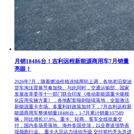
月销18486台！吉利远程新能源商用车7月销量
亮眼！
2026年7月，随着燃油价格连续两轮上调，各地老旧柴油
货车淘汰置换节奏加快。与此同时，交通运输部、国家
发展改革委等十一部门联合印发《推动新能源重卡规模
化应用实施方案》，各地配套细则陆续落地，全面激活
新能源重卡市场。多重利好政策加持下，7月吉利远程新
能源商用车整体销量18486台，1-7月累计销量107589
辆，同比增长37.8%。重卡、轻商、客车全线批量交
付，国内多场景落地、海外多国登顶，以全赛道强势表
现领跑行业。 重卡大宗运力绿动升级 交付签约齐头并进