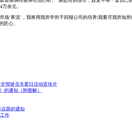
磨齿操调经验讲给他们听。”谈起培训指导，赵爱平有一套自己的
24万余元。
市场‘寒流’，我将用我所学所干回报公司的培养;我要尽我所知
华的匠心。
国公交驾驶员关爱日活动宣传片
划》的通知（附图解）
目议题的通知
工作