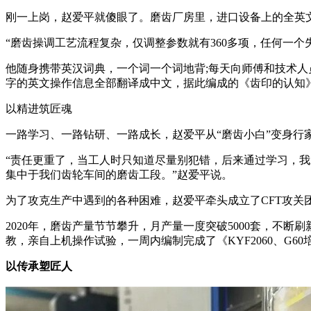
刚一上岗，赵爱平就傻眼了。磨齿厂房里，进口设备上的全英
“磨齿操调工艺流程复杂，仅调整参数就有360多项，任何一
他随身携带英汉词典，一个词一个词地背;每天向师傅和技术人
字的英文操作信息全部翻译成中文，据此编成的《齿印的认知
以精进筑匠魂
一路学习、一路钻研、一路成长，赵爱平从“磨齿小白”变身行
“责任更重了，当工人时只知道尽量别犯错，后来通过学习，
集中于我们齿轮车间的磨齿工段。”赵爱平说。
为了攻克生产中遇到的各种困难，赵爱平牵头成立了CFT攻
2020年，磨齿产量节节攀升，月产量一度突破5000套，
教，亲自上机操作试验，一周内编制完成了《KYF2060、G
以传承塑匠人