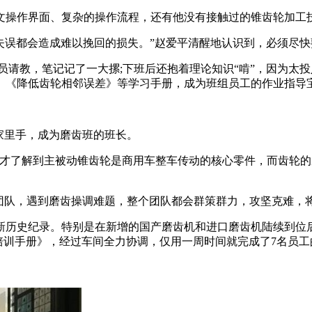
文操作界面、复杂的操作流程，还有他没有接触过的锥齿轮加工
个失误都会造成难以挽回的损失。”赵爱平清醒地认识到，必须尽
员请教，笔记记了一大摞;下班后还抱着理论知识“啃”，因为太
》《降低齿轮相邻误差》等学习手册，成为班组员工的作业指导
家里手，成为磨齿班的班长。
我才了解到主被动锥齿轮是商用车整车传动的核心零件，而齿轮
关团队，遇到磨齿操调难题，整个团队都会群策群力，攻坚克难，
不断刷新历史纪录。特别是在新增的国产磨齿机和进口磨齿机陆续到
60培训手册》，经过车间全力协调，仅用一周时间就完成了7名