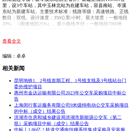
里，设3个车站，其中玉林北站为在建车站，容县南站、岑溪
东站为新建车站。主要技术标准：线路等级：高速铁路。正线
数目：双线。设计速度：350公里/小时。最大坡度：一般地段
20%。（困难地段25%）。最小曲线半径：一般地段7000米
（困难地段5500米）。到发线有效长度：650米。牵引种类：
电力。列车运行控制方式：自动控制（CTCS-3级）。调度指
查看全文
挥方式：调度集中。最小行车间隔：3分钟。
第一名:中铁十一局集团建筑安装工程有限公司
编辑：卓卓
投标报价:337516666.00
相关新闻
第二名:江西王牌建设工程集团有限公司
昆明地铁1、2号线首期工程、1号线支线及3号线站台门
投标报价:336531586.00
委外维护项目
惠州市金达运输有限公司2023年公交车采购项目中标公
第三名:武汉建工集团股份有限公司
告
上海闵行客运服务有限公司9米级纯电动公交车采购项目
投标报价:336085985.00
的中标（成交）结果公告
洪湖市住房和城乡建设局洪湖市新能源公交车（第二
项目名称：九江红光港区铁路专用线工程施工总价承包项目
批）采购项目中标（成交）结果公告
建设地点：江西省九江市。
中标丨1.86亿！轨道交通电扶梯系统集成采购及安装服