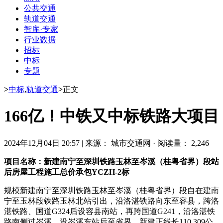
公共交通
轨道交通
智库·专家
行业数据
招标
中标
专题
>
中标
,
轨道交通
>
正文
166亿！中铁又中标铁路大项目
2024年12月04日 20:57
|
来源： 城市交通网
·
阅读量： 2,246
项目名称：新建南宁至深圳铁路玉林至岑溪（桂粤省界）段站
后房屋工程施工总价承包YCZH-2标
规模新建南宁至深圳铁路玉林至岑溪（桂粤省界）段自在建南
宁至玉林段铁路玉林北站引出，沿洛湛铁路向东至容县，跨洛
湛铁路、国道G324后设容县南站，再跨国道G241，沿洛湛铁
路南侧过岑溪，设岑溪东站后至省界。新建正线长110.309公