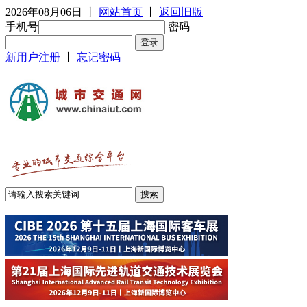
2026年08月06日
丨
网站首页
丨
返回旧版
手机号
密码
新用户注册
丨
忘记密码