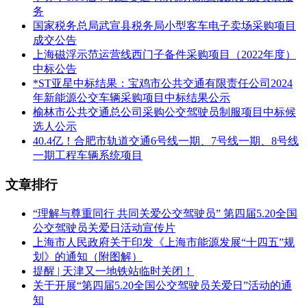
务
建设规模：九江红光港区铁路专用线工程自流泗站东咽喉和2
国家税务总局武宣县税务局小型客车电子卖场采购项目
道到发线引出，内设红光港到发场和红光港站，工程范围包
成交公告
括：流泗站引入工程、新建正线长 6.877km、新建红光港到发
上海磁浮示范运营线西门子备件采购项目（2022年度）
场、红光港站及相关配套工程。
中标公告
*ST亚星中标结果：宝鸡市公共交通有限责任公司2024
九江红光港区铁路专用线工程代建范围内的改移道路、砍伐、
年新能源公交车辆采购项目中标结果公示
挖根、改河（沟渠）、隔声窗、既有建筑物拆除后垃圾清运、
榆林市公共交通总公司采购公交驾驶员制服项目中标候
路基、桥涵、隧道及明洞、轨道、通信、信号及信息、电力、
选人公示
房屋、其他运营生产设备及建筑物、大型临时设施和过渡工程
40.4亿！合肥市轨道交通6号线一期、7号线一期、8号线
（含新建干线、临时供电、材料场、过渡工程）、安全生产
一期工程车辆系统项目
费、联调联试等相关费用、视频监控费、施工安全防护体系
费、工程保险费，具体以提供的招标图纸与工程量清单为准。
文章排行
第一名：中铁二十四局集团有限公司
“理解与尊重同行 共同关爱公交驾驶员” 第四届5.20全国
南昌铁路天河建设有限公司
公交驾驶员关爱日活动宣传片
上海市人民政府关于印发《上海市能源发展“十四五”规
中铁二十四局集团上海电务电化有限公司（联合体）
划》的通知（附图解）
提醒 | 天津又一地铁站临时关闭！
投标报价：50609.2328万元
关于开展“第四届5.20全国公交驾驶员关爱日”活动的通
知
第二名：中铁十一局集团有限公司