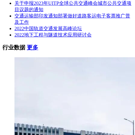
关于申报2023年UITP全球公共交通峰会城市公共交通项
中铁十一局集团电务工程有限公司（联合体）
目议题的通知
交通运输部印发通知部署做好道路客运电子客票推广普
投标报价：50609.8909万元
及工作
2022中国轨道交通发展高峰论坛
第三名：中铁四局集团有限公司
2022地下工程与隧道技术应用研讨会
中铁四局集团电气化工程有限公司（联合体）
行业数据
更多
投标报价：50609.5366万元
项目名称：唐曹铁路东延至京唐港项目盐场站及区间路基工程
工程位于河北省唐山市南部，线路大致呈东西走向，途经丰南
区、曹妃甸区、乐亭县、海港经济开发区。投资总额：541874
万元；主要包括正线工程、联络线工程、改建西环线工程。正
线工程线路全长36.394km，全线共设车站4座，其中改建既有
站1座，为曹妃甸东站；新建车站3座，为盐场站、三岛站及唐
山港站。
建设单位为唐山环港廊道运输有限公司。
建设内容及规模： 唐曹铁路DK14+078.36至DK17+844.88，包