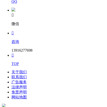
件。
QQ
全线铺架（TCPJ）；工程范围及起讫里程：全线铺架（不含
唐山港站）：DK0+000～链后DK14+078.36、DK17+091.07～

DK17+183.47（大清河站中桥）、DK17+844.88～
微信
DK35+000；工区长度（km）：51.017铺轨公里；主要工程内
容细化：详见招标文件。

正线四电（TCZXSD）；工程范围及起讫里程：正线四电（不
咨询
含唐山港站）：DK0+000～链后DK14+078.36、DK17+091.07
～DK17+183.47（大清河站中桥）、DK17+844.88～
13916277698
DK35+000；工区长度（km）：31.102正线公里；主要工程内

容细化：
TOP
中标人：中铁工程设计咨询集团有限公司（牵头人）
关于我们
中建铁路投资建设集团有限公司
联系我们
广告服务
中铁十六局集团有限公司
法律声明
免责声明
中铁十六局集团第五工程有限公司
网站地图
中铁二十局集团有限公司（联合体成员）