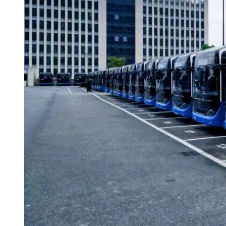
含盐场站及两端区间路基、桥涵工程，以及车站房建及其他配
套设备。盐场站及前后路基起止里程为DK14+078.36-
DK17+844.881，长度3.767km（3766.521m）；其中盐场站起
止里程为DK14+850—DK17+097.52，长度是
2.247km（2247.52m）；区间路基征地界宽度45m～64m不等；
站场征地界宽度53m-126m宽度不等，其中站场路基段征地界
宽度一般为50m-70m，站台附近征地界宽度一般为100m-
126m、最大征地宽度达126m。本段工程永久征地总面积为
360.06亩，其中区间路基为123.66亩，站场为236.40亩。
中标人：中铁二十局集团第四工程有限公司
中铁工程设计咨询集团有限公司（联合体成员）
唐山海港港达商贸有限公司（联合体成员）
项目名称：唐曹铁路东延至京唐港联络线项目
工程位于河北省唐山市南部，线路大致呈东西走向，途经丰南
区、曹妃甸区、乐亭县、海港经济开发区。投资总额：541874
万元；主要包括正线工程、联络线工程、改建西环线工程。正
线工程线路全长36.394km，全线共设车站4座，其中改建既有
站1座，为曹妃甸东站；新建车站3座，为盐场站、三岛站及唐