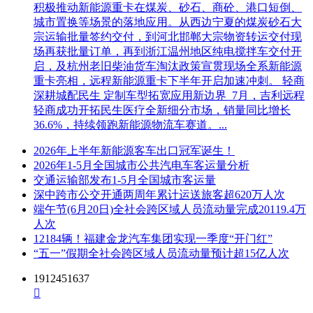
区、曹妃甸区、乐亭县、海港经济开发区。投资总额：541874
积极推动新能源重卡在煤炭、砂石、商砼、港口短倒、
万元；主要包括正线工程、联络线工程、改建西环线工程。正
城市置换等场景的落地应用。从西边宁夏的煤炭砂石大
线工程线路全长36.394km，全线共设车站4座，其中改建既有
宗运输批量签约交付，到河北邯郸大宗物资转运交付现
站1座，为曹妃甸东站；新建车站3座，为盐场站、三岛站及唐
场再获批量订单，再到浙江温州地区纯电搅拌车交付开
山港站。
启，及杭州老旧柴油货车淘汰政策宣贯现场全系新能源
重卡亮相，远程新能源重卡下半年开启加速冲刺。 轻商
建设单位为唐山环港廊道运输有限公司。
深耕城配民生 定制车型拓宽应用新边界 7月，吉利远程
轻商成功开拓民生医疗全新细分市场，销量同比增长
正线站前1区（TCZXZQ-1）；工程范围及起讫里程：
36.6%，持续领跑新能源物流车赛道。...
DK0+000~链后DK14+078.36、
DK17+091.07~DK17+183.47（大清河站中桥）；工区长度
2026年上半年新能源客车出口冠军诞生！
（km）：13.978正线公里；主要工程内容细化：详见招标文
2026年1-5月全国城市公共汽电车客运量分析
件。
交通运输部发布1-5月全国城市客运量
深中跨市公交开通两周年累计运送旅客超620万人次
正线站前2区（TCZXZQ-2）；工程范围及起讫里程：大清河
端午节(6月20日)全社会跨区域人员流动量完成20119.4万
（不含）到三岛（不含）DK17+844.88~DK28+425.00；工区
人次
长度（km）：10.58正线公里；主要工程内容细化：详见招标
12184辆！福建金龙汽车集团实现一季度“开门红”
文件。
“五一”假期全社会跨区域人员流动量预计超15亿人次
正线站前3区（TCZXZQ-3）；工程范围及起讫里程：三岛站
1912451637
（含）至唐山港站（不含）DK28+425.00~DK35+000；工区长

度（km）：6.544正线公里；主要工程内容细化：详见招标文