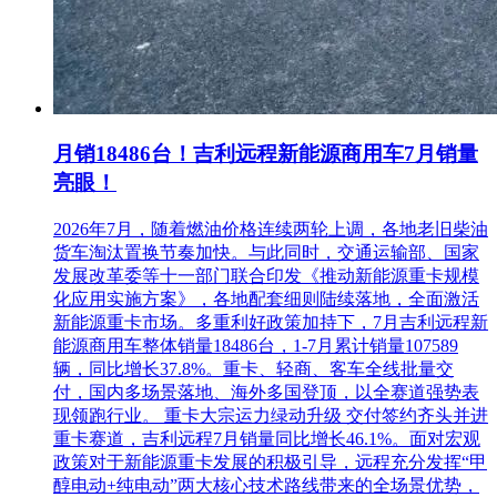
山港站。
建设单位为唐山环港廊道运输有限公司
联络线站前区（TCLLXZQ）；工程范围及起讫里程：联络线
站前工程：上行LSDK0+000~LSDK8+049.80下行
LXDK0+000~LXDK8+097.52；工区长度（km）：16.148铺轨
月销18486台！吉利远程新能源商用车7月销量
公里；主要工程内容细化：详见招标文件。
亮眼！
联络线四电（TCLLXSD）；工程范围及起讫里程：联络线四
2026年7月，随着燃油价格连续两轮上调，各地老旧柴油
电工程：上行 LSDK0+000~LSDK8+049.80下
货车淘汰置换节奏加快。与此同时，交通运输部、国家
行 LXDK0+000~LXDK8+097.52及既有线接触网改造工程；工
发展改革委等十一部门联合印发《推动新能源重卡规模
区长度（km）：16.148铺轨公里；
化应用实施方案》，各地配套细则陆续落地，全面激活
第一名：中铁工程设计咨询集团有限公司（牵头人），
新能源重卡市场。多重利好政策加持下，7月吉利远程新
能源商用车整体销量18486台，1-7月累计销量107589
中铁一局集团有限公司（联合体成员）
辆，同比增长37.8%。重卡、轻商、客车全线批量交
付，国内多场景落地、海外多国登顶，以全赛道强势表
中铁十五局集团有限公司（联合体成员）
现领跑行业。 重卡大宗运力绿动升级 交付签约齐头并进
重卡赛道，吉利远程7月销量同比增长46.1%。面对宏观
项目名称：唐曹铁路东延至京唐港正线项目
政策对于新能源重卡发展的积极引导，远程充分发挥“甲
工程位于河北省唐山市南部，线路大致呈东西走向，途经丰南
醇电动+纯电动”两大核心技术路线带来的全场景优势，