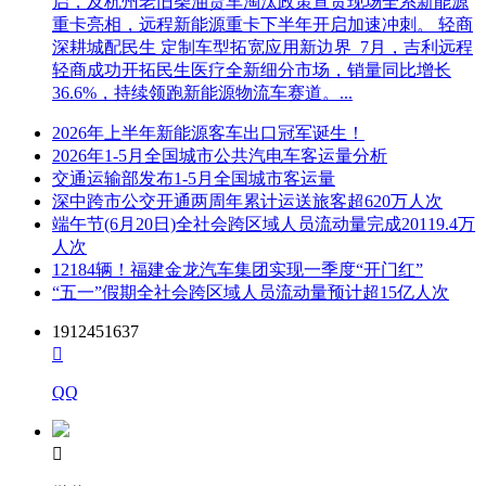
启，及杭州老旧柴油货车淘汰政策宣贯现场全系新能源
重卡亮相，远程新能源重卡下半年开启加速冲刺。 轻商
深耕城配民生 定制车型拓宽应用新边界 7月，吉利远程
轻商成功开拓民生医疗全新细分市场，销量同比增长
36.6%，持续领跑新能源物流车赛道。...
2026年上半年新能源客车出口冠军诞生！
2026年1-5月全国城市公共汽电车客运量分析
交通运输部发布1-5月全国城市客运量
深中跨市公交开通两周年累计运送旅客超620万人次
端午节(6月20日)全社会跨区域人员流动量完成20119.4万
人次
12184辆！福建金龙汽车集团实现一季度“开门红”
“五一”假期全社会跨区域人员流动量预计超15亿人次
1912451637

QQ
