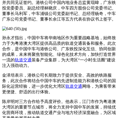
并共同见证签约。港铁公司中国内地业务总监黄琨暐，广东铁
投党委委员、副总经理林晓庆，中车四方股份公司党委书记、
董事长马利军，中车浦镇公司党委副书记、总经理杨奇，中车
广东公司党委书记、董事长余江等五方代表在协议书上签字。
孙永才指出，中国中车将华南地区作为重要战略基地，始终致
力于为粤港澳大湾区提供高品质的轨道交通装备和服务。此次
合作，是中国中车与港铁公司、广东铁投深化互信、协同创新
的成果，未来将聚焦智能化、绿色化技术方向，加快打造世界
一流的
轨道交通
装备产业集群，为大湾区“一小时生活圈”建设
注入强劲动力。
金泽培表示，港铁公司长期致力于提供安全、高效的铁路服
务，此次合作将结合中国中车的先进制造能力和港铁公司的国
际化运营经验，进一步优化大湾区
轨道交通
网络，为乘客带来
更便捷、舒适的出行体验。
陈岸明对三方合作给予高度评价。他表示，江门市作为粤港澳
大湾区的重要节点城市，将全力支持中国中车的发展，持续优
化营商环境，推动轨道交通产业与地方经济深度融合，为区域