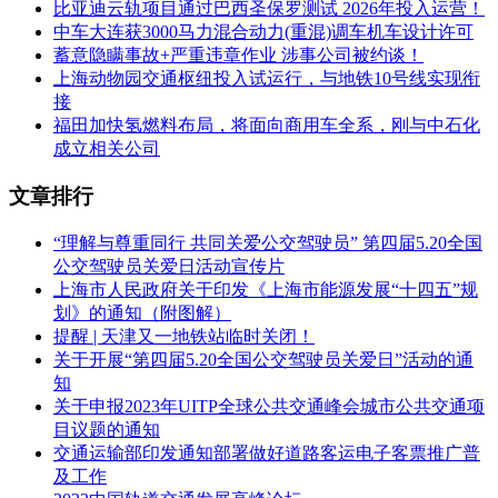
比亚迪云轨项目通过巴西圣保罗测试 2026年投入运营！
中车大连获3000马力混合动力(重混)调车机车设计许可
蓄意隐瞒事故+严重违章作业 涉事公司被约谈！
上海动物园交通枢纽投入试运行，与地铁10号线实现衔
接
福田加快氢燃料布局，将面向商用车全系，刚与中石化
成立相关公司
文章排行
“理解与尊重同行 共同关爱公交驾驶员” 第四届5.20全国
公交驾驶员关爱日活动宣传片
上海市人民政府关于印发《上海市能源发展“十四五”规
划》的通知（附图解）
提醒 | 天津又一地铁站临时关闭！
关于开展“第四届5.20全国公交驾驶员关爱日”活动的通
知
关于申报2023年UITP全球公共交通峰会城市公共交通项
目议题的通知
交通运输部印发通知部署做好道路客运电子客票推广普
及工作