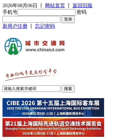
2026年08月06日
丨
网站首页
丨
返回旧版
手机号
密码
新用户注册
丨
忘记密码