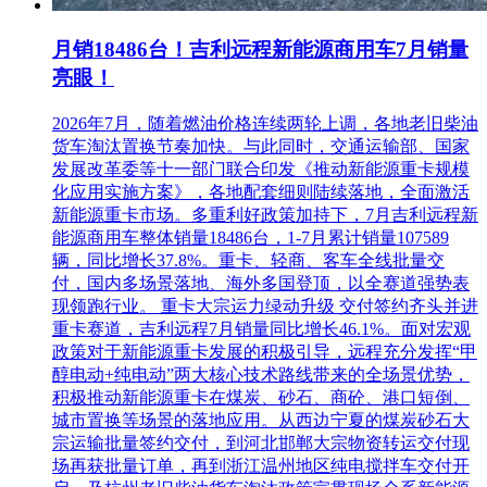
月销18486台！吉利远程新能源商用车7月销量
亮眼！
2026年7月，随着燃油价格连续两轮上调，各地老旧柴油
货车淘汰置换节奏加快。与此同时，交通运输部、国家
发展改革委等十一部门联合印发《推动新能源重卡规模
化应用实施方案》，各地配套细则陆续落地，全面激活
新能源重卡市场。多重利好政策加持下，7月吉利远程新
能源商用车整体销量18486台，1-7月累计销量107589
辆，同比增长37.8%。重卡、轻商、客车全线批量交
付，国内多场景落地、海外多国登顶，以全赛道强势表
现领跑行业。 重卡大宗运力绿动升级 交付签约齐头并进
重卡赛道，吉利远程7月销量同比增长46.1%。面对宏观
政策对于新能源重卡发展的积极引导，远程充分发挥“甲
醇电动+纯电动”两大核心技术路线带来的全场景优势，
积极推动新能源重卡在煤炭、砂石、商砼、港口短倒、
城市置换等场景的落地应用。从西边宁夏的煤炭砂石大
宗运输批量签约交付，到河北邯郸大宗物资转运交付现
场再获批量订单，再到浙江温州地区纯电搅拌车交付开