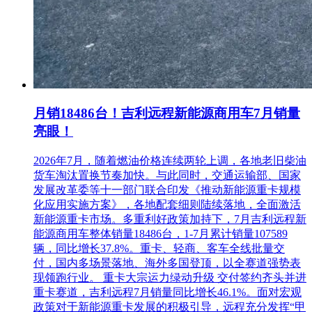
月销18486台！吉利远程新能源商用车7月销量
亮眼！
2026年7月，随着燃油价格连续两轮上调，各地老旧柴油
货车淘汰置换节奏加快。与此同时，交通运输部、国家
发展改革委等十一部门联合印发《推动新能源重卡规模
化应用实施方案》，各地配套细则陆续落地，全面激活
新能源重卡市场。多重利好政策加持下，7月吉利远程新
能源商用车整体销量18486台，1-7月累计销量107589
辆，同比增长37.8%。重卡、轻商、客车全线批量交
付，国内多场景落地、海外多国登顶，以全赛道强势表
现领跑行业。 重卡大宗运力绿动升级 交付签约齐头并进
重卡赛道，吉利远程7月销量同比增长46.1%。面对宏观
政策对于新能源重卡发展的积极引导，远程充分发挥“甲