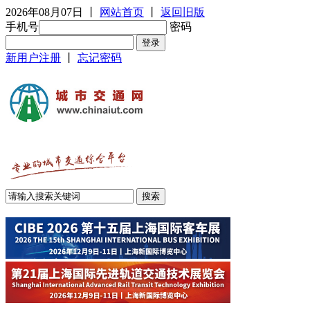
2026年08月07日
丨
网站首页
丨
返回旧版
手机号
密码
新用户注册
丨
忘记密码