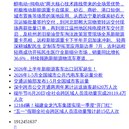
醇电动+纯电动”两大核心技术路线带来的全场景优势，
积极推动新能源重卡在煤炭、砂石、商砼、港口短倒、
城市置换等场景的落地应用。从西边宁夏的煤炭砂石大
宗运输批量签约交付，到河北邯郸大宗物资转运交付现
场再获批量订单，再到浙江温州地区纯电搅拌车交付开
启，及杭州老旧柴油货车淘汰政策宣贯现场全系新能源
重卡亮相，远程新能源重卡下半年开启加速冲刺。 轻商
深耕城配民生 定制车型拓宽应用新边界 7月，吉利远程
轻商成功开拓民生医疗全新细分市场，销量同比增长
36.6%，持续领跑新能源物流车赛道。...
2026年上半年新能源客车出口冠军诞生！
2026年1-5月全国城市公共汽电车客运量分析
交通运输部发布1-5月全国城市客运量
深中跨市公交开通两周年累计运送旅客超620万人次
端午节(6月20日)全社会跨区域人员流动量完成20119.4万
人次
12184辆！福建金龙汽车集团实现一季度“开门红”
“五一”假期全社会跨区域人员流动量预计超15亿人次
1912451637
