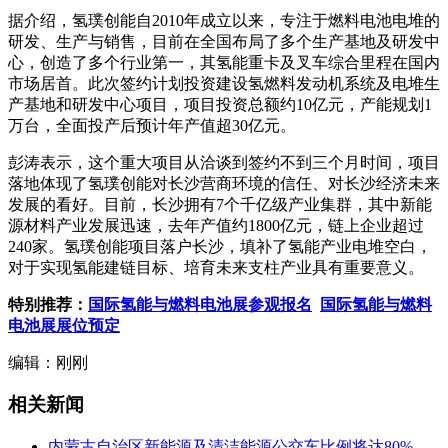
据介绍，氢璞创能自2010年成立以来，专注于燃料电池电堆的
研发、生产与销售，目前在全国布局了多个生产基地及研发中
心，创造了多个行业第一，其氢能重卡及叉车综合里程在国内
市场居首。此次签约计划投资建设氢燃料发动机系统及电堆生
产基地和研发中心项目，项目投资总额约10亿元，产能规划1
万台，全面投产后预计年产值超30亿元。
彭涛表示，这个重大项目从洽谈到签约不到三个月时间，项目
落地体现了氢璞创能对长沙营商环境的信任、对长沙经济未来
发展的看好。目前，长沙拥有7个千亿级产业集群，其中新能
源材料产业发展迅速，去年产值约1800亿元，链上企业超过
240家。氢璞创能项目落户长沙，填补了氢能产业电堆空白，
对于实现氢能建链目标、培育未来支柱产业具有重要意义。
特别推荐：
国际氢能与燃料电池展参观报名
国际氢能与燃料
电池展展位预定
编辑：刚刚
相关新闻
内蒙古自治区新能源及清洁能源公交车比例将达80%