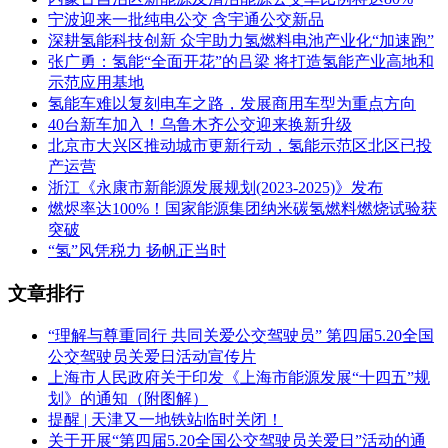
宁波迎来一批纯电公交 含宇通公交新品
深耕氢能科技创新 众宇助力氢燃料电池产业化“加速跑”
张广勇：氢能“全面开花”的吕梁 将打造氢能产业高地和
示范应用基地
氢能车难以复刻电车之路，发展商用车型为重点方向
40台新车加入！乌鲁木齐公交迎来换新升级
北京市大兴区推动城市更新行动，氢能示范区北区已投
产运营
浙江《永康市新能源发展规划(2023-2025)》发布
燃烬率达100%！国家能源集团纳米碳氢燃料燃烧试验获
突破
​“氢”风凭税力 扬帆正当时
文章排行
“理解与尊重同行 共同关爱公交驾驶员” 第四届5.20全国
公交驾驶员关爱日活动宣传片
上海市人民政府关于印发《上海市能源发展“十四五”规
划》的通知（附图解）
提醒 | 天津又一地铁站临时关闭！
关于开展“第四届5.20全国公交驾驶员关爱日”活动的通