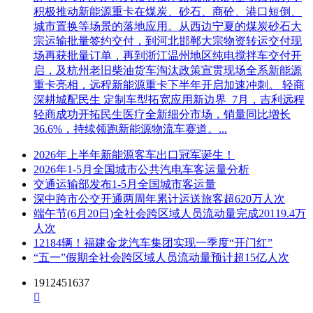
积极推动新能源重卡在煤炭、砂石、商砼、港口短倒、
城市置换等场景的落地应用。从西边宁夏的煤炭砂石大
宗运输批量签约交付，到河北邯郸大宗物资转运交付现
场再获批量订单，再到浙江温州地区纯电搅拌车交付开
启，及杭州老旧柴油货车淘汰政策宣贯现场全系新能源
重卡亮相，远程新能源重卡下半年开启加速冲刺。 轻商
深耕城配民生 定制车型拓宽应用新边界 7月，吉利远程
轻商成功开拓民生医疗全新细分市场，销量同比增长
36.6%，持续领跑新能源物流车赛道。...
2026年上半年新能源客车出口冠军诞生！
2026年1-5月全国城市公共汽电车客运量分析
交通运输部发布1-5月全国城市客运量
深中跨市公交开通两周年累计运送旅客超620万人次
端午节(6月20日)全社会跨区域人员流动量完成20119.4万
人次
12184辆！福建金龙汽车集团实现一季度“开门红”
“五一”假期全社会跨区域人员流动量预计超15亿人次
1912451637
