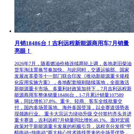
月销18486台！吉利远程新能源商用车7月销量
亮眼！
2026年7月，随着燃油价格连续两轮上调，各地老旧柴油
货车淘汰置换节奏加快。与此同时，交通运输部、国家
发展改革委等十一部门联合印发《推动新能源重卡规模
化应用实施方案》，各地配套细则陆续落地，全面激活
新能源重卡市场。多重利好政策加持下，7月吉利远程新
能源商用车整体销量18486台，1-7月累计销量107589
辆，同比增长37.8%。重卡、轻商、客车全线批量交
付，国内多场景落地、海外多国登顶，以全赛道强势表
现领跑行业。 重卡大宗运力绿动升级 交付签约齐头并进
重卡赛道，吉利远程7月销量同比增长46.1%。面对宏观
政策对于新能源重卡发展的积极引导，远程充分发挥“甲
醇电动+纯电动”两大核心技术路线带来的全场景优势，