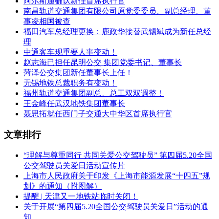
阿尔斯通确认新任首席执行官
南昌轨道交通集团有限公司原党委委员、副总经理、董
事凌相国被查
福田汽车总经理更换：鹿政华接替武锡斌成为新任总经
理
中通客车现重要人事变动！
赵志海已担任昆明公交 集团党委书记、董事长
菏泽公交集团新任董事长上任！
无锡地铁总裁职务有变动！
福州轨道交通集团副总、总工双双调整！
王金峰任武汉地铁集团董事长
聂思拓就任西门子交通大中华区首席执行官
文章排行
“理解与尊重同行 共同关爱公交驾驶员” 第四届5.20全国
公交驾驶员关爱日活动宣传片
上海市人民政府关于印发《上海市能源发展“十四五”规
划》的通知（附图解）
提醒 | 天津又一地铁站临时关闭！
关于开展“第四届5.20全国公交驾驶员关爱日”活动的通
知