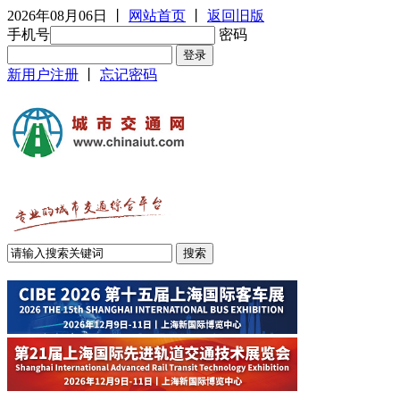
2026年08月06日
丨
网站首页
丨
返回旧版
手机号
密码
新用户注册
丨
忘记密码