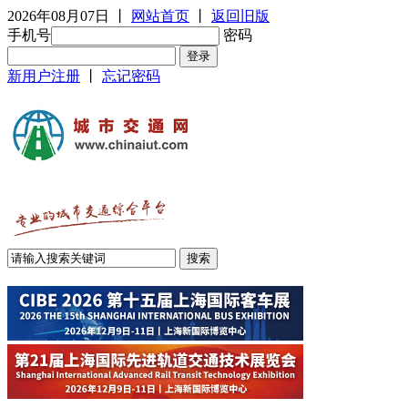
2026年08月07日
丨
网站首页
丨
返回旧版
手机号
密码
新用户注册
丨
忘记密码