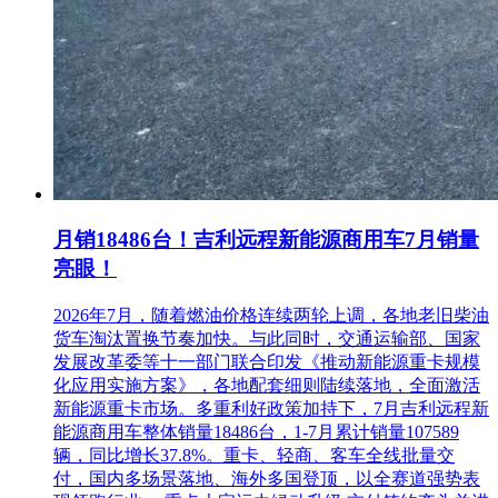
月销18486台！吉利远程新能源商用车7月销量
亮眼！
2026年7月，随着燃油价格连续两轮上调，各地老旧柴油
货车淘汰置换节奏加快。与此同时，交通运输部、国家
发展改革委等十一部门联合印发《推动新能源重卡规模
化应用实施方案》，各地配套细则陆续落地，全面激活
新能源重卡市场。多重利好政策加持下，7月吉利远程新
能源商用车整体销量18486台，1-7月累计销量107589
辆，同比增长37.8%。重卡、轻商、客车全线批量交
付，国内多场景落地、海外多国登顶，以全赛道强势表