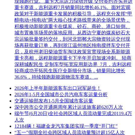
现领跑行业。 重卡大宗运力绿动升级 交付签约齐头并进
重卡赛道，吉利远程7月销量同比增长46.1%。面对宏观
政策对于新能源重卡发展的积极引导，远程充分发挥“甲
醇电动+纯电动”两大核心技术路线带来的全场景优势，
积极推动新能源重卡在煤炭、砂石、商砼、港口短倒、
城市置换等场景的落地应用。从西边宁夏的煤炭砂石大
宗运输批量签约交付，到河北邯郸大宗物资转运交付现
场再获批量订单，再到浙江温州地区纯电搅拌车交付开
启，及杭州老旧柴油货车淘汰政策宣贯现场全系新能源
重卡亮相，远程新能源重卡下半年开启加速冲刺。 轻商
深耕城配民生 定制车型拓宽应用新边界 7月，吉利远程
轻商成功开拓民生医疗全新细分市场，销量同比增长
36.6%，持续领跑新能源物流车赛道。...
2026年上半年新能源客车出口冠军诞生！
2026年1-5月全国城市公共汽电车客运量分析
交通运输部发布1-5月全国城市客运量
深中跨市公交开通两周年累计运送旅客超620万人次
端午节(6月20日)全社会跨区域人员流动量完成20119.4万
人次
12184辆！福建金龙汽车集团实现一季度“开门红”
“五一”假期全社会跨区域人员流动量预计超15亿人次