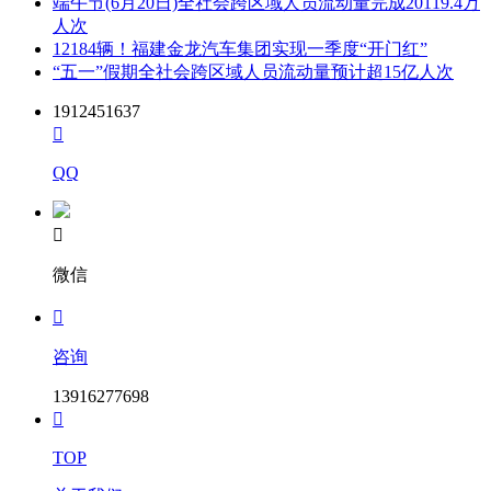
端午节(6月20日)全社会跨区域人员流动量完成20119.4万
人次
12184辆！福建金龙汽车集团实现一季度“开门红”
“五一”假期全社会跨区域人员流动量预计超15亿人次
1912451637

QQ

微信

咨询
13916277698

TOP