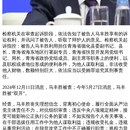
检察机关在审查起诉阶段，依法告知了被告人马丰胜享有的诉
讼权利，并讯问了被告人，听取了辩护人的意见。检察机关起
诉指控：被告人马丰胜利用担任青海省循化县委副书记、县
长，青海省海东地区行署副专员，青海省扶贫开发局党组书
记、局长，青海省政协党组成员、副主席等职务上的便利，以
及职权或者地位形成的便利条件，为他人谋取利益，非法收受
他人财物，数额特别巨大，依法应当以受贿罪追究其刑事责
任。
2024年12月11日消息，马丰胜被查；今年5月27日消息，马丰
胜被“双开”。
经查，马丰胜丧失理想信念，背离初心使命，履行全面从严治
党主体责任不力，对抗组织审查；违反中央八项规定精神，接
受可能影响公正执行公务的宴请；不如实报告个人有关事项，
在干部选拔任用工作中为他人谋取利益；违规收受礼金，违规
从事营利活动；在脱贫攻坚工作中不正确履行职责；将权力异