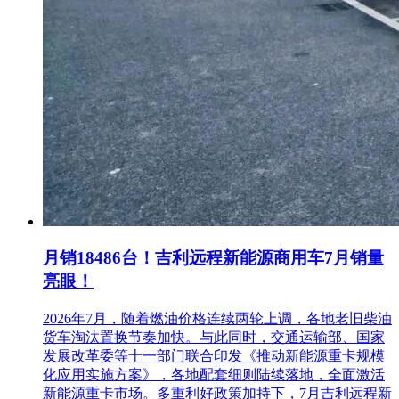
月销18486台！吉利远程新能源商用车7月销量
亮眼！
2026年7月，随着燃油价格连续两轮上调，各地老旧柴油
货车淘汰置换节奏加快。与此同时，交通运输部、国家
发展改革委等十一部门联合印发《推动新能源重卡规模
化应用实施方案》，各地配套细则陆续落地，全面激活
新能源重卡市场。多重利好政策加持下，7月吉利远程新