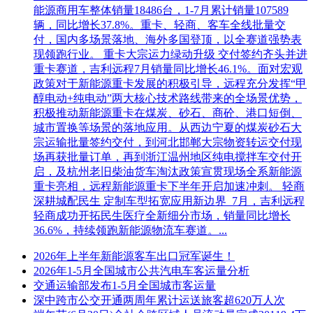
能源商用车整体销量18486台，1-7月累计销量107589
辆，同比增长37.8%。重卡、轻商、客车全线批量交
付，国内多场景落地、海外多国登顶，以全赛道强势表
现领跑行业。 重卡大宗运力绿动升级 交付签约齐头并进
重卡赛道，吉利远程7月销量同比增长46.1%。面对宏观
政策对于新能源重卡发展的积极引导，远程充分发挥“甲
醇电动+纯电动”两大核心技术路线带来的全场景优势，
积极推动新能源重卡在煤炭、砂石、商砼、港口短倒、
城市置换等场景的落地应用。从西边宁夏的煤炭砂石大
宗运输批量签约交付，到河北邯郸大宗物资转运交付现
场再获批量订单，再到浙江温州地区纯电搅拌车交付开
启，及杭州老旧柴油货车淘汰政策宣贯现场全系新能源
重卡亮相，远程新能源重卡下半年开启加速冲刺。 轻商
深耕城配民生 定制车型拓宽应用新边界 7月，吉利远程
轻商成功开拓民生医疗全新细分市场，销量同比增长
36.6%，持续领跑新能源物流车赛道。...
2026年上半年新能源客车出口冠军诞生！
2026年1-5月全国城市公共汽电车客运量分析
交通运输部发布1-5月全国城市客运量
深中跨市公交开通两周年累计运送旅客超620万人次