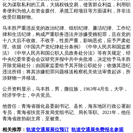
化为谋取私利的工具，大搞权钱交易，侵害群众利益，利用职
务便利为他人在资金拨付、承揽工程项目等方面谋利，并非法
收受巨额财物。
马丰胜严重违反党的政治纪律、组织纪律、廉洁纪律、工作纪
律和生活纪律，构成严重职务违法并涉嫌受贿犯罪，且在党的
十八大后不收敛、不收手，性质严重，影响恶劣，应予严肃处
理。依据《中国共产党纪律处分条例》《中华人民共和国监察
法》《中华人民共和国公职人员政务处分法》等有关规定，经
中央纪委常委会会议研究并报中共中央批准，决定给予马丰胜
开除党籍处分；由国家监委给予其开除公职处分；收缴其违纪
违法所得；将其涉嫌犯罪问题移送检察机关依法审查起诉，所
涉财物一并移送。
公开资料显示，马丰胜，男，撒拉族，1963年4月生，大学，
经济学学士，中共党员。
他曾任：青海省循化县委副书记、县长，海东地区行政公署副
专员，青海省扶贫开发局党组书记、局长等职。2021年，他任
青海省政协副主席，至被查。
相关推荐：
轨道交通展展位预订
轨道交通展免费报名参观