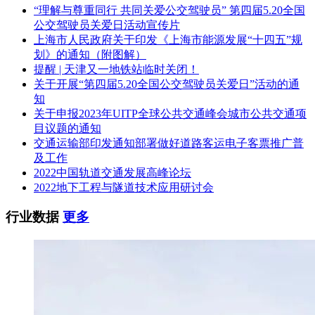
“理解与尊重同行 共同关爱公交驾驶员” 第四届5.20全国
公交驾驶员关爱日活动宣传片
上海市人民政府关于印发《上海市能源发展“十四五”规
划》的通知（附图解）
提醒 | 天津又一地铁站临时关闭！
关于开展“第四届5.20全国公交驾驶员关爱日”活动的通
知
关于申报2023年UITP全球公共交通峰会城市公共交通项
目议题的通知
交通运输部印发通知部署做好道路客运电子客票推广普
及工作
2022中国轨道交通发展高峰论坛
2022地下工程与隧道技术应用研讨会
行业数据
更多