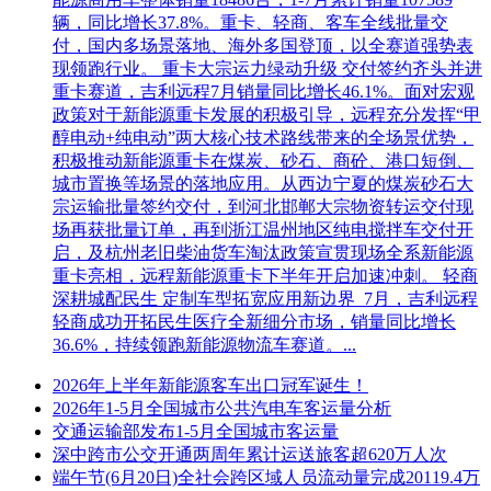
辆，同比增长37.8%。重卡、轻商、客车全线批量交
付，国内多场景落地、海外多国登顶，以全赛道强势表
现领跑行业。 重卡大宗运力绿动升级 交付签约齐头并进
重卡赛道，吉利远程7月销量同比增长46.1%。面对宏观
政策对于新能源重卡发展的积极引导，远程充分发挥“甲
醇电动+纯电动”两大核心技术路线带来的全场景优势，
积极推动新能源重卡在煤炭、砂石、商砼、港口短倒、
城市置换等场景的落地应用。从西边宁夏的煤炭砂石大
宗运输批量签约交付，到河北邯郸大宗物资转运交付现
场再获批量订单，再到浙江温州地区纯电搅拌车交付开
启，及杭州老旧柴油货车淘汰政策宣贯现场全系新能源
重卡亮相，远程新能源重卡下半年开启加速冲刺。 轻商
深耕城配民生 定制车型拓宽应用新边界 7月，吉利远程
轻商成功开拓民生医疗全新细分市场，销量同比增长
36.6%，持续领跑新能源物流车赛道。...
2026年上半年新能源客车出口冠军诞生！
2026年1-5月全国城市公共汽电车客运量分析
交通运输部发布1-5月全国城市客运量
深中跨市公交开通两周年累计运送旅客超620万人次
端午节(6月20日)全社会跨区域人员流动量完成20119.4万