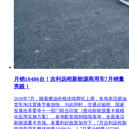
月销18486台！吉利远程新能源商用车7月销量
亮眼！
2026年7月，随着燃油价格连续两轮上调，各地老旧柴油
货车淘汰置换节奏加快。与此同时，交通运输部、国家
发展改革委等十一部门联合印发《推动新能源重卡规模
化应用实施方案》，各地配套细则陆续落地，全面激活
新能源重卡市场。多重利好政策加持下，7月吉利远程新
能源商用车整体销量18486台，1-7月累计销量107589