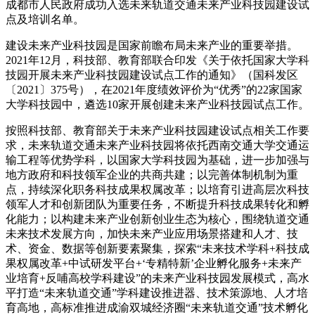
成都市人民政府成功入选未来轨道交通未来产业科技园建设试
点及培训名单。
建设未来产业科技园是国家前瞻布局未来产业的重要举措。
2021年12月，科技部、教育部联合印发《关于依托国家大学科
技园开展未来产业科技园建设试点工作的通知》（国科发区
〔2021〕375号），在2021年度绩效评价为“优秀”的22家国家
大学科技园中，遴选10家开展创建未来产业科技园试点工作。
按照科技部、教育部关于未来产业科技园建设试点相关工作要
求，未来轨道交通未来产业科技园将依托西南交通大学交通运
输工程等优势学科，以国家大学科技园为基础，进一步加强与
地方政府和科技领军企业的共商共建；以完善体制机制为重
点，持续深化职务科技成果权属改革；以培育引进高层次科技
领军人才和创新团队为重要任务，不断提升科技成果转化和孵
化能力；以构建未来产业创新创业生态为核心，围绕轨道交通
未来技术发展方向，加快未来产业应用场景搭建和人才、技
术、资金、数据等创新要素聚集，探索“未来技术学科+科技成
果权属改革+中试研发平台+‘专精特新’企业孵化服务+未来产
业培育+反哺高校学科建设”的未来产业科技园发展模式，高水
平打造“未来轨道交通”学科建设推进器、技术策源地、人才培
育高地，高标准推进成渝双城经济圈“未来轨道交通”技术孵化