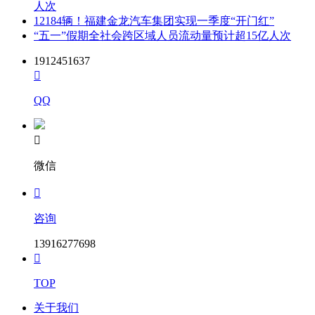
人次
12184辆！福建金龙汽车集团实现一季度“开门红”
“五一”假期全社会跨区域人员流动量预计超15亿人次
1912451637

QQ

微信

咨询
13916277698

TOP
关于我们