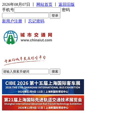
2026年08月07日
丨
网站首页
丨
返回旧版
手机号
密码
新用户注册
丨
忘记密码