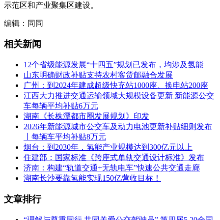
示范区和产业聚集区建设。
编辑：同同
相关新闻
12个省级能源发展“十四五”规划已发布，均涉及氢能
山东明确财政补贴支持农村客货邮融合发展
广州：到2024年建成超级快充站1000座、换电站200座
江西大力推进交通运输领域大规模设备更新 新能源公交
车每辆平均补贴6万元
湖南《长株潭都市圈发展规划》印发
2026年新能源城市公交车及动力电池更新补贴细则发布
丨每辆车平均补贴8万元
烟台：到2030年，氢能产业规模达到300亿元以上
住建部：国家标准《跨座式单轨交通设计标准》发布
济南：构建“轨道交通+无轨电车”快速公共交通走廊
湖南长沙要靠氢能实现150亿营收目标！
文章排行
“理解与尊重同行 共同关爱公交驾驶员” 第四届5.20全国