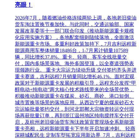
亮眼！
2026年7月，随着燃油价格连续两轮上调，各地老旧柴油
货车淘汰置换节奏加快。与此同时，交通运输部、国家
发展改革委等十一部门联合印发《推动新能源重卡规模
化应用实施方案》，各地配套细则陆续落地，全面激活
新能源重卡市场。多重利好政策加持下，7月吉利远程新
能源商用车整体销量18486台，1-7月累计销量107589
辆，同比增长37.8%。重卡、轻商、客车全线批量交
付，国内多场景落地、海外多国登顶，以全赛道强势表
现领跑行业。 重卡大宗运力绿动升级 交付签约齐头并进
重卡赛道，吉利远程7月销量同比增长46.1%。面对宏观
政策对于新能源重卡发展的积极引导，远程充分发挥“甲
醇电动+纯电动”两大核心技术路线带来的全场景优势，
积极推动新能源重卡在煤炭、砂石、商砼、港口短倒、
城市置换等场景的落地应用。从西边宁夏的煤炭砂石大
宗运输批量签约交付，到河北邯郸大宗物资转运交付现
场再获批量订单，再到浙江温州地区纯电搅拌车交付开
启，及杭州老旧柴油货车淘汰政策宣贯现场全系新能源
重卡亮相，远程新能源重卡下半年开启加速冲刺。 轻商
深耕城配民生 定制车型拓宽应用新边界 7月，吉利远程