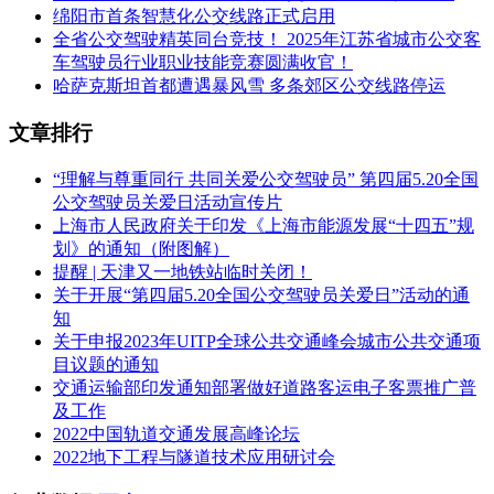
绵阳市首条智慧化公交线路正式启用
全省公交驾驶精英同台竞技！ 2025年江苏省城市公交客
车驾驶员行业职业技能竞赛圆满收官！
哈萨克斯坦首都遭遇暴风雪 多条郊区公交线路停运
文章排行
“理解与尊重同行 共同关爱公交驾驶员” 第四届5.20全国
公交驾驶员关爱日活动宣传片
上海市人民政府关于印发《上海市能源发展“十四五”规
划》的通知（附图解）
提醒 | 天津又一地铁站临时关闭！
关于开展“第四届5.20全国公交驾驶员关爱日”活动的通
知
关于申报2023年UITP全球公共交通峰会城市公共交通项
目议题的通知
交通运输部印发通知部署做好道路客运电子客票推广普
及工作
2022中国轨道交通发展高峰论坛
2022地下工程与隧道技术应用研讨会