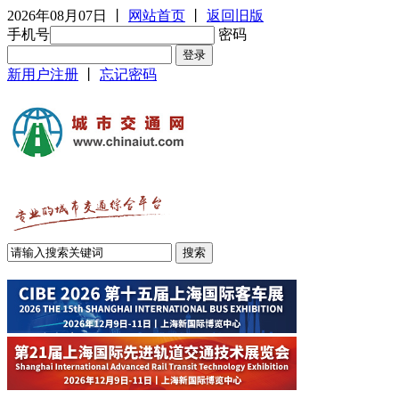
2026年08月07日
丨
网站首页
丨
返回旧版
手机号
密码
新用户注册
丨
忘记密码