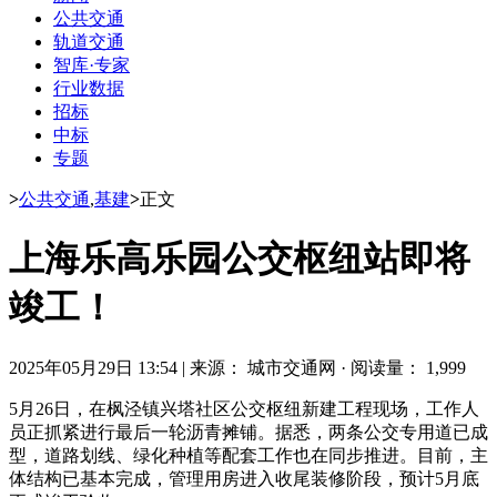
公共交通
轨道交通
智库·专家
行业数据
招标
中标
专题
>
公共交通
,
基建
>
正文
上海乐高乐园公交枢纽站即将
竣工！
2025年05月29日 13:54
|
来源： 城市交通网
·
阅读量： 1,999
5月26日，在枫泾镇兴塔社区公交枢纽新建工程现场，工作人
员正抓紧进行最后一轮沥青摊铺。据悉，两条公交专用道已成
型，道路划线、绿化种植等配套工作也在同步推进。目前，主
体结构已基本完成，管理用房进入收尾装修阶段，预计5月底