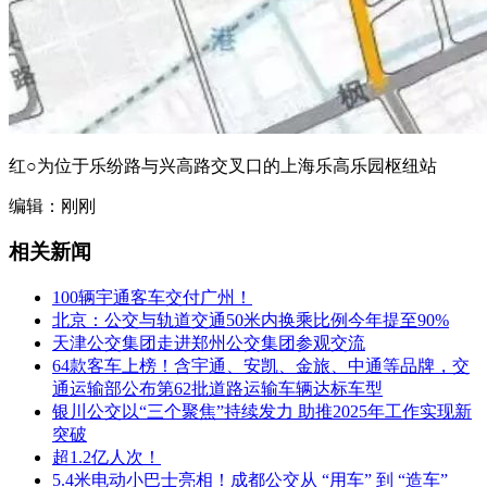
红○为位于乐纷路与兴高路交叉口的上海乐高乐园枢纽站
编辑：刚刚
相关新闻
100辆宇通客车交付广州！
北京：公交与轨道交通50米内换乘比例今年提至90%
天津公交集团走进郑州公交集团参观交流
64款客车上榜！含宇通、安凯、金旅、中通等品牌，交
通运输部公布第62批道路运输车辆达标车型
银川公交以“三个聚焦”持续发力 助推2025年工作实现新
突破
超1.2亿人次！
5.4米电动小巴士亮相！成都公交从 “用车” 到 “造车”