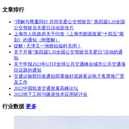
文章排行
“理解与尊重同行 共同关爱公交驾驶员” 第四届5.20全国
公交驾驶员关爱日活动宣传片
上海市人民政府关于印发《上海市能源发展“十四五”规
划》的通知（附图解）
提醒 | 天津又一地铁站临时关闭！
关于开展“第四届5.20全国公交驾驶员关爱日”活动的通
知
关于申报2023年UITP全球公共交通峰会城市公共交通项
目议题的通知
交通运输部印发通知部署做好道路客运电子客票推广普
及工作
2022中国轨道交通发展高峰论坛
2022地下工程与隧道技术应用研讨会
行业数据
更多