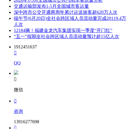
2026年1-5月全国城市公共汽电车客运量分析
交通运输部发布1-5月全国城市客运量
深中跨市公交开通两周年累计运送旅客超620万人次
端午节(6月20日)全社会跨区域人员流动量完成20119.4万
人次
12184辆！福建金龙汽车集团实现一季度“开门红”
“五一”假期全社会跨区域人员流动量预计超15亿人次
1912451637

QQ

微信

咨询
13916277698
