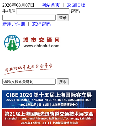
2026年08月07日
丨
网站首页
丨
返回旧版
手机号
密码
新用户注册
丨
忘记密码