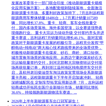
发展改革委等十一部门联合印发《推动新能源重卡规模
化应用实施方案》，各地配套细则陆续落地，全面激活
新能源重卡市场。多重利好政策加持下，7月吉利远程新
能源商用车整体销量18486台，1-7月累计销量107589
辆，同比增长37.8%。重卡、轻商、客车全线批量交
付，国内多场景落地、海外多国登顶，以全赛道强势表
现领跑行业。 重卡大宗运力绿动升级 交付签约齐头并进
重卡赛道，吉利远程7月销量同比增长46.1%。面对宏观
政策对于新能源重卡发展的积极引导，远程充分发挥“甲
醇电动+纯电动”两大核心技术路线带来的全场景优势，
积极推动新能源重卡在煤炭、砂石、商砼、港口短倒、
城市置换等场景的落地应用。从西边宁夏的煤炭砂石大
宗运输批量签约交付，到河北邯郸大宗物资转运交付现
场再获批量订单，再到浙江温州地区纯电搅拌车交付开
启，及杭州老旧柴油货车淘汰政策宣贯现场全系新能源
重卡亮相，远程新能源重卡下半年开启加速冲刺。 轻商
深耕城配民生 定制车型拓宽应用新边界 7月，吉利远程
轻商成功开拓民生医疗全新细分市场，销量同比增长
36.6%，持续领跑新能源物流车赛道。...
2026年上半年新能源客车出口冠军诞生！