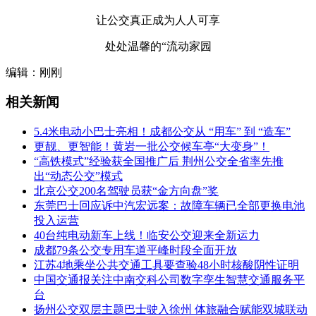
让公交真正成为人人可享
处处温馨的“流动家园
编辑：刚刚
相关新闻
5.4米电动小巴士亮相！成都公交从 “用车” 到 “造车”
更靓、更智能！黄岩一批公交候车亭“大变身”！
“高铁模式”经验获全国推广后 荆州公交全省率先推
出“动态公交”模式
北京公交200名驾驶员获“金方向盘”奖
东莞巴士回应诉中汽宏远案：故障车辆已全部更换电池
投入运营
40台纯电动新车上线！临安公交迎来全新运力
成都79条公交专用车道平峰时段全面开放
江苏4地乘坐公共交通工具要查验48小时核酸阴性证明
中国交通报关注中南交科公司数字孪生智慧交通服务平
台
扬州公交双层主题巴士驶入徐州 体旅融合赋能双城联动