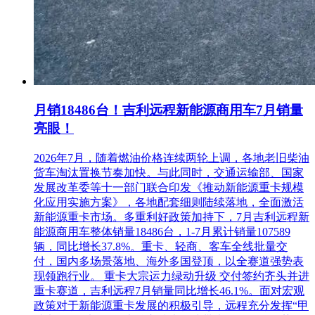
月销18486台！吉利远程新能源商用车7月销量
亮眼！
2026年7月，随着燃油价格连续两轮上调，各地老旧柴油
货车淘汰置换节奏加快。与此同时，交通运输部、国家
发展改革委等十一部门联合印发《推动新能源重卡规模
化应用实施方案》，各地配套细则陆续落地，全面激活
新能源重卡市场。多重利好政策加持下，7月吉利远程新
能源商用车整体销量18486台，1-7月累计销量107589
辆，同比增长37.8%。重卡、轻商、客车全线批量交
付，国内多场景落地、海外多国登顶，以全赛道强势表
现领跑行业。 重卡大宗运力绿动升级 交付签约齐头并进
重卡赛道，吉利远程7月销量同比增长46.1%。面对宏观
政策对于新能源重卡发展的积极引导，远程充分发挥“甲