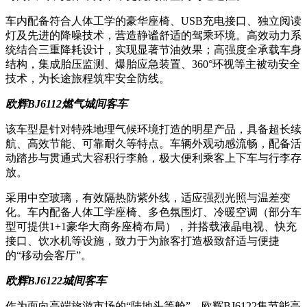
车内配备符合人体工学的豪华座椅、USB充电接口、独立阅读
灯及先进的降噪技术，营造静谧舒适的驾乘环境。高效动力系
统结合三重降耗设计，实现显著节油效果；高强度全承载车身
结构，集成胎压监测、爆胎应急装置、360°环视等主被动安全
技术，为长途旅程筑牢安全防线。
欧辉BJ6112燃气城间客车
该车型是针对特殊地理气候环境打造的明星产品，具备超长续
航、高效节能、可靠耐久等特点。车辆外观动感流畅，配备活
动踏步与贯通式大容积行李舱，极大便利乘客上下车与行李存
放。
采用中空玻璃，有效隔热防紫外线，适应强烈光照与温差变
化。车内配备人体工学座椅、多色氛围灯、冷暖空调（部分车
型可提供1+1豪华大商务座椅布局），并搭载液晶电视、快充
接口、饮水机等设施，致力于为旅客打造极致舒适与便捷
的“移动会客厅”。
欧辉BJ6122城间客车
作为面向高端旅游市场的“陆地头等舱”，欧辉BJ6122集节能高