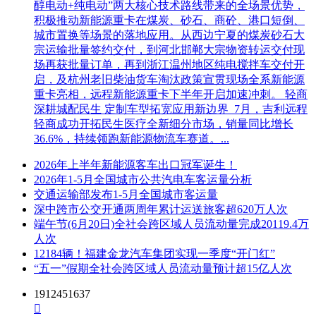
醇电动+纯电动”两大核心技术路线带来的全场景优势，
积极推动新能源重卡在煤炭、砂石、商砼、港口短倒、
城市置换等场景的落地应用。从西边宁夏的煤炭砂石大
宗运输批量签约交付，到河北邯郸大宗物资转运交付现
场再获批量订单，再到浙江温州地区纯电搅拌车交付开
启，及杭州老旧柴油货车淘汰政策宣贯现场全系新能源
重卡亮相，远程新能源重卡下半年开启加速冲刺。 轻商
深耕城配民生 定制车型拓宽应用新边界 7月，吉利远程
轻商成功开拓民生医疗全新细分市场，销量同比增长
36.6%，持续领跑新能源物流车赛道。...
2026年上半年新能源客车出口冠军诞生！
2026年1-5月全国城市公共汽电车客运量分析
交通运输部发布1-5月全国城市客运量
深中跨市公交开通两周年累计运送旅客超620万人次
端午节(6月20日)全社会跨区域人员流动量完成20119.4万
人次
12184辆！福建金龙汽车集团实现一季度“开门红”
“五一”假期全社会跨区域人员流动量预计超15亿人次
1912451637
