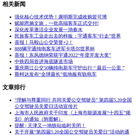
相关新闻
强化核心技术优势！康明斯完成收购皆可博
赋能恩施文旅，一批高端客车正式交付!
深化改革激活企业发展一池春水
民族客车工业走出去的样板：宇通客车“行走”世界
喜报丨马鞍山公交荣誉+2！
888辆宇通纯电客车进军卡塔尔世界杯
喜报！东风德纳荣获宇通2022“年度开发大奖”
中铁四局首进海底隧道市场
重庆两江公交50辆纯电新车守护出行 “ 最后一公里 ”
斯柯达发布“全球最长”低地板有轨电车
文章排行
“理解与尊重同行 共同关爱公交驾驶员” 第四届5.20全国
公交驾驶员关爱日活动宣传片
上海市人民政府关于印发《上海市能源发展“十四五”规
划》的通知（附图解）
提醒 | 天津又一地铁站临时关闭！
关于开展“第四届5.20全国公交驾驶员关爱日”活动的通