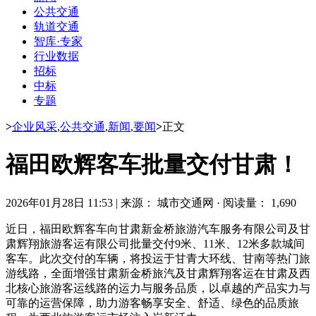
公共交通
轨道交通
智库·专家
行业数据
招标
中标
专题
>
企业风采
,
公共交通
,
新闻
,
要闻
>
正文
福田欧辉客车批量交付甘肃！
2026年01月28日 11:53
|
来源： 城市交通网
·
阅读量： 1,690
近日，福田欧辉客车向甘肃新金桥旅游汽车服务有限公司及甘
肃辉翔旅游客运有限公司批量交付9米、11米、12米多款城间
客车。此次交付的车辆，将投运于甘青大环线、甘南等热门旅
游线路，全面增强甘肃新金桥旅汽及甘肃辉翔客运在甘肃及西
北核心旅游客运线路的运力与服务品质，以卓越的产品实力与
可靠的运营保障，助力游客畅享安全、舒适、绿色的品质旅