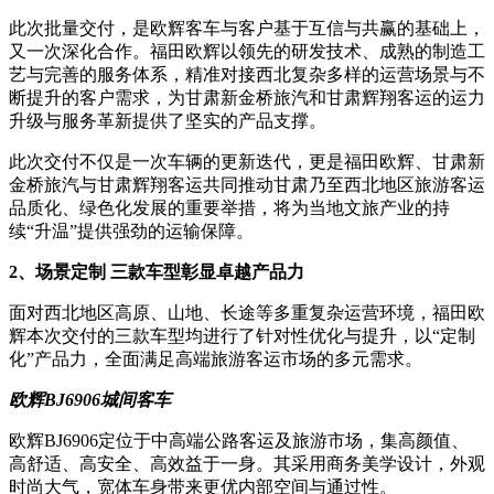
此次批量交付，是欧辉客车与客户基于互信与共赢的基础上，
又一次深化合作。福田欧辉以领先的研发技术、成熟的制造工
艺与完善的服务体系，精准对接西北复杂多样的运营场景与不
断提升的客户需求，为甘肃新金桥旅汽和甘肃辉翔客运的运力
升级与服务革新提供了坚实的产品支撑。
此次交付不仅是一次车辆的更新迭代，更是福田欧辉、甘肃新
金桥旅汽与甘肃辉翔客运共同推动甘肃乃至西北地区旅游客运
品质化、绿色化发展的重要举措，将为当地文旅产业的持
续“升温”提供强劲的运输保障。
2、场景定制 三款车型彰显卓越产品力
面对西北地区高原、山地、长途等多重复杂运营环境，福田欧
辉本次交付的三款车型均进行了针对性优化与提升，以“定制
化”产品力，全面满足高端旅游客运市场的多元需求。
欧辉BJ6906城间客车
欧辉BJ6906定位于中高端公路客运及旅游市场，集高颜值、
高舒适、高安全、高效益于一身。其采用商务美学设计，外观
时尚大气，宽体车身带来更优内部空间与通过性。