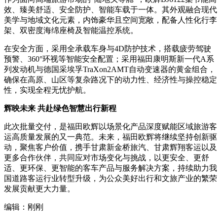
效、臻美舒适、安全防护、智能车载于一体。其外观融合现代
美学与地域文化元素，内饰豪华且空间宽敞，配备人性化行李
架、双密度海绵座椅及智能温控系统。
在安全方面，采用全承载车身与4D防护技术，搭载疲劳驾驶
预警、360°环视等智能安全配置；采用福田康明斯新一代A系
列发动机与德国采埃孚TraXon2AMT自动变速器的黄金组合，
确保在高原、山区等复杂路况下的动力性、经济性与操控稳定
性，实现全程无忧护航。
辉映未来 共赴绿色智慧出行新程
此次批量交付，是福田欧辉以场景化产品深度赋能区域旅游客
运高质量发展的又一典范。未来，福田欧辉将继续坚持创新驱
动，聚焦客户价值，携手甘肃新金桥旅汽、甘肃辉翔客运以及
更多合作伙伴，共同应对市场变化与挑战，以更安全、更舒
适、更环保、更智能的客车产品与服务解决方案，持续助力我
国道路客运行业转型升级，为公众美好出行和文旅产业的繁荣
发展贡献更大力量。
编辑：刚刚