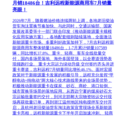
月销18486台！吉利远程新能源商用车7月销量
亮眼！
2026年7月，随着燃油价格连续两轮上调，各地老旧柴油
货车淘汰置换节奏加快。与此同时，交通运输部、国家
发展改革委等十一部门联合印发《推动新能源重卡规模
化应用实施方案》，各地配套细则陆续落地，全面激活
新能源重卡市场。多重利好政策加持下，7月吉利远程新
能源商用车整体销量18486台，1-7月累计销量107589
辆，同比增长37.8%。重卡、轻商、客车全线批量交
付，国内多场景落地、海外多国登顶，以全赛道强势表
现领跑行业。 重卡大宗运力绿动升级 交付签约齐头并进
重卡赛道，吉利远程7月销量同比增长46.1%。面对宏观
政策对于新能源重卡发展的积极引导，远程充分发挥“甲
醇电动+纯电动”两大核心技术路线带来的全场景优势，
积极推动新能源重卡在煤炭、砂石、商砼、港口短倒、
城市置换等场景的落地应用。从西边宁夏的煤炭砂石大
宗运输批量签约交付，到河北邯郸大宗物资转运交付现
场再获批量订单，再到浙江温州地区纯电搅拌车交付开
启，及杭州老旧柴油货车淘汰政策宣贯现场全系新能源
重卡亮相，远程新能源重卡下半年开启加速冲刺。 轻商