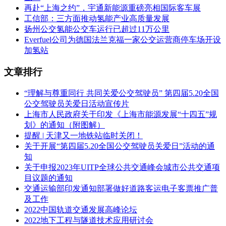
再赴“上海之约”，宇通新能源重磅亮相国际客车展
工信部：三方面推动氢能产业高质量发展
扬州公交氢能公交车运行已超过11万公里
Everfuel公司为德国法兰克福一家公交运营商停车场开设
加氢站
文章排行
“理解与尊重同行 共同关爱公交驾驶员” 第四届5.20全国
公交驾驶员关爱日活动宣传片
上海市人民政府关于印发《上海市能源发展“十四五”规
划》的通知（附图解）
提醒 | 天津又一地铁站临时关闭！
关于开展“第四届5.20全国公交驾驶员关爱日”活动的通
知
关于申报2023年UITP全球公共交通峰会城市公共交通项
目议题的通知
交通运输部印发通知部署做好道路客运电子客票推广普
及工作
2022中国轨道交通发展高峰论坛
2022地下工程与隧道技术应用研讨会