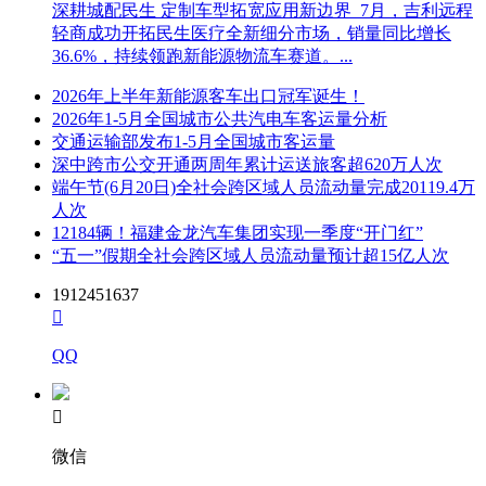
深耕城配民生 定制车型拓宽应用新边界 7月，吉利远程
轻商成功开拓民生医疗全新细分市场，销量同比增长
36.6%，持续领跑新能源物流车赛道。...
2026年上半年新能源客车出口冠军诞生！
2026年1-5月全国城市公共汽电车客运量分析
交通运输部发布1-5月全国城市客运量
深中跨市公交开通两周年累计运送旅客超620万人次
端午节(6月20日)全社会跨区域人员流动量完成20119.4万
人次
12184辆！福建金龙汽车集团实现一季度“开门红”
“五一”假期全社会跨区域人员流动量预计超15亿人次
1912451637

QQ

微信