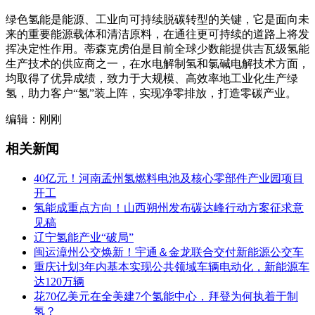
绿色氢能是能源、工业向可持续脱碳转型的关键，它是面向未
来的重要能源载体和清洁原料，在通往更可持续的道路上将发
挥决定性作用。蒂森克虏伯是目前全球少数能提供吉瓦级氢能
生产技术的供应商之一，在水电解制氢和氯碱电解技术方面，
均取得了优异成绩，致力于大规模、高效率地工业化生产绿
氢，助力客户“氢”装上阵，实现净零排放，打造零碳产业。
编辑：刚刚
相关新闻
40亿元！河南孟州氢燃料电池及核心零部件产业园项目
开工
氢能成重点方向！山西朔州发布碳达峰行动方案征求意
见稿
辽宁氢能产业“破局”
闽运漳州公交焕新！宇通＆金龙联合交付新能源公交车
重庆计划3年内基本实现公共领域车辆电动化，新能源车
达120万辆
花70亿美元在全美建7个氢能中心，拜登为何执着于制
氢？