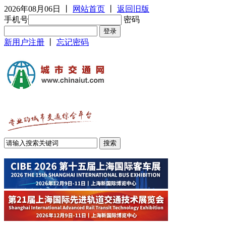
2026年08月06日
丨
网站首页
丨
返回旧版
手机号
密码
新用户注册
丨
忘记密码