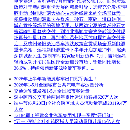
重卡赛道，吉利远程7月销量同比增长46.1%。面对宏观
政策对于新能源重卡发展的积极引导，远程充分发挥“甲
醇电动+纯电动”两大核心技术路线带来的全场景优势，
积极推动新能源重卡在煤炭、砂石、商砼、港口短倒、
城市置换等场景的落地应用。从西边宁夏的煤炭砂石大
宗运输批量签约交付，到河北邯郸大宗物资转运交付现
场再获批量订单，再到浙江温州地区纯电搅拌车交付开
启，及杭州老旧柴油货车淘汰政策宣贯现场全系新能源
重卡亮相，远程新能源重卡下半年开启加速冲刺。 轻商
深耕城配民生 定制车型拓宽应用新边界 7月，吉利远程
轻商成功开拓民生医疗全新细分市场，销量同比增长
36.6%，持续领跑新能源物流车赛道。...
2026年上半年新能源客车出口冠军诞生！
2026年1-5月全国城市公共汽电车客运量分析
交通运输部发布1-5月全国城市客运量
深中跨市公交开通两周年累计运送旅客超620万人次
端午节(6月20日)全社会跨区域人员流动量完成20119.4万
人次
12184辆！福建金龙汽车集团实现一季度“开门红”
“五一”假期全社会跨区域人员流动量预计超15亿人次