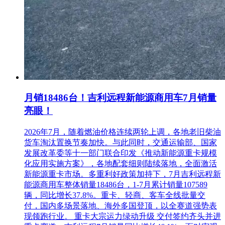
月销18486台！吉利远程新能源商用车7月销量
亮眼！
2026年7月，随着燃油价格连续两轮上调，各地老旧柴油
货车淘汰置换节奏加快。与此同时，交通运输部、国家
发展改革委等十一部门联合印发《推动新能源重卡规模
化应用实施方案》，各地配套细则陆续落地，全面激活
新能源重卡市场。多重利好政策加持下，7月吉利远程新
能源商用车整体销量18486台，1-7月累计销量107589
辆，同比增长37.8%。重卡、轻商、客车全线批量交
付，国内多场景落地、海外多国登顶，以全赛道强势表
现领跑行业。 重卡大宗运力绿动升级 交付签约齐头并进