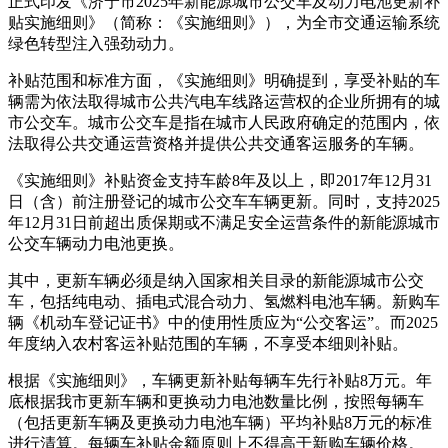
正式印发《济宁市2025年新能源城市公交车及动力电池更新补
贴实施细则》（简称：《实施细则》），为全市交通运输系统
绿色转型注入强劲动力。
补贴范围和标准方面，《实施细则》明确提到，享受补贴的车
辆需为依法取得城市公共汽电车线路运营权的企业所拥有的城
市公交车。城市公交车是指在城市人民政府确定的范围内，依
法取得公共交通运营资格并提供公共交通客运服务的车辆。
《实施细则》补贴资金支持车龄8年及以上，即2017年12月31
日（含）前注册登记的城市公交车车辆更新。同时，支持2025
年12月31日前超出质保期或不满足安全运营条件的新能源城市
公交车辆动力电池更换。
其中，更新车辆必须是纳入国家相关目录的新能源城市公交
车，包括纯电动、插电式混合动力、氢燃料电池车辆。新购车
辆《机动车登记证书》中的使用性质应为“公交客运”。而2025
年度纳入农村客运补贴范围的车辆，不享受本细则补贴。
根据《实施细则》，车辆更新补贴每辆车先行补贴8万元。年
底根据我市更新车辆和更换动力电池数量比例，按照每辆车
（包括更新车辆及更换动力电池车辆）平均补贴8万元的标准
进行清算。每辆车补贴金额原则上不得高于新购车辆价格。