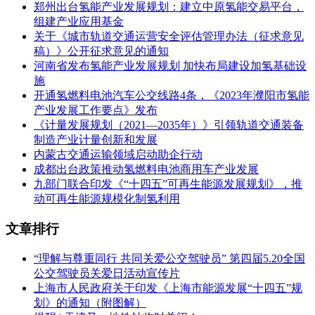
郑州出台氢能产业发展规划：建立中原氢能交易平台，
组建产业应用基金
关于《城市轨道交通运营安全评估管理办法（征求意见
稿）》公开征求意见的通知
河南省发布氢能产业发展规划 加快布局建设加氢基础设
施
开通氢燃料电池汽车公交线路4条，《2023年濮阳市氢能
产业发展工作要点》发布
《计量发展规划（2021—2035年）》引领轨道交通装备
制造产业计量创新和发展
内蒙古交通运输领域启动助企行动
成都出台政策推动氢燃料电池商用车产业发展
九部门联合印发《“十四五”可再生能源发展规划》，推
动可再生能源规模化制氢利用
文章排行
“理解与尊重同行 共同关爱公交驾驶员” 第四届5.20全国
公交驾驶员关爱日活动宣传片
上海市人民政府关于印发《上海市能源发展“十四五”规
划》的通知（附图解）