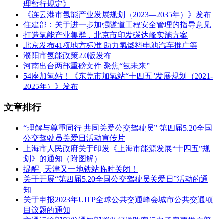
理暂行规定》
《连云港市氢能产业发展规划（2023—2035年）》发布
住建部：关于进一步加强隧道工程安全管理的指导意见
打造氢能产业集群，北京市印发碳达峰实施方案
北京发布41项地方标准 助力氢燃料电池汽车推广等
濮阳市氢能政策2.0版发布
河南出台两部重磅文件 聚焦“氢未来”
54座加氢站！《东莞市加氢站“十四五”发展规划（2021-
2025年）》发布
文章排行
“理解与尊重同行 共同关爱公交驾驶员” 第四届5.20全国
公交驾驶员关爱日活动宣传片
上海市人民政府关于印发《上海市能源发展“十四五”规
划》的通知（附图解）
提醒 | 天津又一地铁站临时关闭！
关于开展“第四届5.20全国公交驾驶员关爱日”活动的通
知
关于申报2023年UITP全球公共交通峰会城市公共交通项
目议题的通知