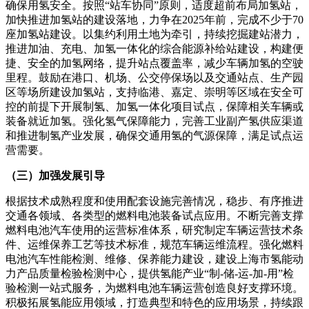
确保用氢安全。按照“站车协同”原则，适度超前布局加氢站，
加快推进加氢站的建设落地，力争在2025年前，完成不少于70
座加氢站建设。以集约利用土地为牵引，持续挖掘建站潜力，
推进加油、充电、加氢一体化的综合能源补给站建设，构建便
捷、安全的加氢网络，提升站点覆盖率，减少车辆加氢的空驶
里程。鼓励在港口、机场、公交停保场以及交通站点、生产园
区等场所建设加氢站，支持临港、嘉定、崇明等区域在安全可
控的前提下开展制氢、加氢一体化项目试点，保障相关车辆或
装备就近加氢。强化氢气保障能力，完善工业副产氢供应渠道
和推进制氢产业发展，确保交通用氢的气源保障，满足试点运
营需要。
（三）加强发展引导
根据技术成熟程度和使用配套设施完善情况，稳步、有序推进
交通各领域、各类型的燃料电池装备试点应用。不断完善支撑
燃料电池汽车使用的运营标准体系，研究制定车辆运营技术条
件、运维保养工艺等技术标准，规范车辆运维流程。强化燃料
电池汽车性能检测、维修、保养能力建设，建设上海市氢能动
力产品质量检验检测中心，提供氢能产业“制-储-运-加-用”检
验检测一站式服务，为燃料电池车辆运营创造良好支撑环境。
积极拓展氢能应用领域，打造典型和特色的应用场景，持续跟