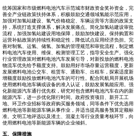
统筹国家和市级燃料电池汽车示范城市财政资金奖补资金，完
善全产业链政策扶持体系，积极鼓励交通领域氢能示范应用，
加强对加氢站建设、氢气价格稳定、车辆运营等方面的政策支
持，系统打造支撑体系，解决发展痛点。简化加氢站建设审批
流程，加强加氢站建设用地保障，鼓励加快建设。保持购置和
运营补贴政策的持续性和稳定性，降低试点应用经济负担。完
善对制氢、运氢、储氢、加氢的管理规范和审批流程，制定燃
料电池汽车使用、维保、检测管理工艺，指导安全生产。强化
行业管理政策对燃料电池汽车发展引导，对新投放的燃料电池
物流车优先给予额度支持。鼓励用好市场存量运营额度，更新
发展燃料电池公交车、租赁车、通勤车、出租车，探索适度新
增额度鼓励投放燃料电池汽车的可行性。配合民航局开展机场
使用燃料电池车辆或设备的准入认证，鼓励发展氢能应用。强
化新能源汽车通行优先权，研究对包含燃料电池汽车在内的新
能源汽车，进一步优化限行时间。政府投资项目、新开工工
地、环卫作业招标等政府购买服务领域，同等条件下优先选用
燃料电池等新能源车辆从事作业，并适当提高服务预算定额标
准。文明工地评选以及渣土、混凝土等行业质量考核环节，向
使用燃料电池等新能源车辆的企业倾斜。
五、保障措施