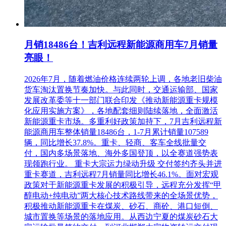
月销18486台！吉利远程新能源商用车7月销量
亮眼！
2026年7月，随着燃油价格连续两轮上调，各地老旧柴油
货车淘汰置换节奏加快。与此同时，交通运输部、国家
发展改革委等十一部门联合印发《推动新能源重卡规模
化应用实施方案》，各地配套细则陆续落地，全面激活
新能源重卡市场。多重利好政策加持下，7月吉利远程新
能源商用车整体销量18486台，1-7月累计销量107589
辆，同比增长37.8%。重卡、轻商、客车全线批量交
付，国内多场景落地、海外多国登顶，以全赛道强势表
现领跑行业。 重卡大宗运力绿动升级 交付签约齐头并进
重卡赛道，吉利远程7月销量同比增长46.1%。面对宏观
政策对于新能源重卡发展的积极引导，远程充分发挥“甲
醇电动+纯电动”两大核心技术路线带来的全场景优势，
积极推动新能源重卡在煤炭、砂石、商砼、港口短倒、
城市置换等场景的落地应用。从西边宁夏的煤炭砂石大