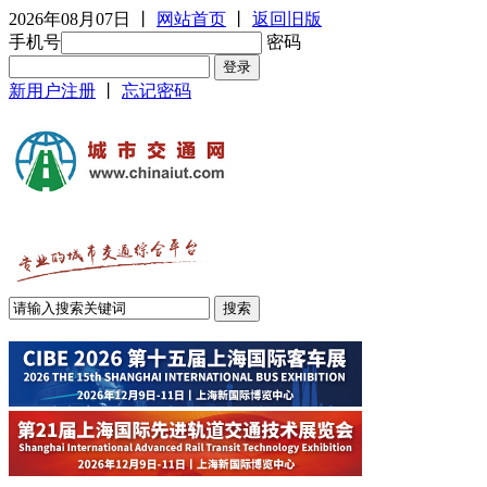
2026年08月07日
丨
网站首页
丨
返回旧版
手机号
密码
新用户注册
丨
忘记密码