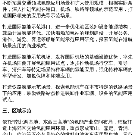
不断拓展交通领域氢能应用场景和扩大使用规模，根据实际条
件，深入推进氢能在港口、机场、铁路等领域的示范应用，打
造国际领先的应用先导示范场景。
打造国际氢能示范港口。进一步优化港区装卸设备能源结构，
鼓励开展氢能替代。加快船舶加氢站的规划建设，开展公务、
港作、游览、客运等船舶氢能示范应用研究，探索氢能在港航
场景应用的商业模式。
打造国际氢能示范机场。发挥国际机场的基础设施优势，率先
在机场陆侧开展氢能应用试点，逐步推动机场行李车、引导
车、清扫车等特定场景特种车辆的氢能应用，强化特种车辆的
车型研发、加氢保障和终端应用。
打造铁路氢能示范场景。探索氢能机车在本市特定的铁路场景
下的应用，鼓励铁路站点推进装卸作业车辆、设备的氢能应用
试点。
三、区域示范
依托“南北两基地、东西三高地”的氢能产业空间布局，积极打
造上海郊区交通氢能应用环廊，重点形成宝山、嘉定、青浦、
金山、临港等五个各具特色的燃料电池汽车应用聚集地、示范