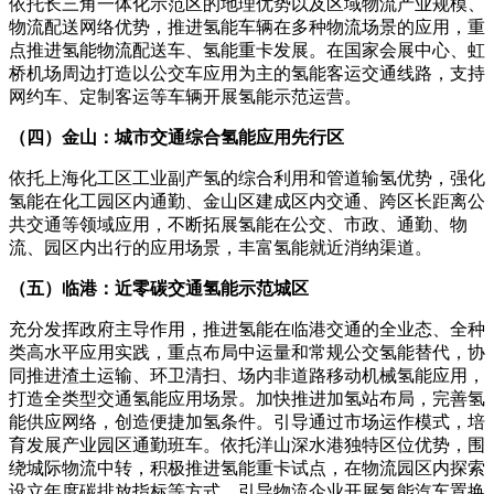
依托长三角一体化示范区的地理优势以及区域物流产业规模、
物流配送网络优势，推进氢能车辆在多种物流场景的应用，重
点推进氢能物流配送车、氢能重卡发展。在国家会展中心、虹
桥机场周边打造以公交车应用为主的氢能客运交通线路，支持
网约车、定制客运等车辆开展氢能示范运营。
（四）金山：城市交通综合氢能应用先行区
依托上海化工区工业副产氢的综合利用和管道输氢优势，强化
氢能在化工园区内通勤、金山区建成区内交通、跨区长距离公
共交通等领域应用，不断拓展氢能在公交、市政、通勤、物
流、园区内出行的应用场景，丰富氢能就近消纳渠道。
（五）临港：近零碳交通氢能示范城区
充分发挥政府主导作用，推进氢能在临港交通的全业态、全种
类高水平应用实践，重点布局中运量和常规公交氢能替代，协
同推进渣土运输、环卫清扫、场内非道路移动机械氢能应用，
打造全类型交通氢能应用场景。加快推进加氢站布局，完善氢
能供应网络，创造便捷加氢条件。引导通过市场运作模式，培
育发展产业园区通勤班车。依托洋山深水港独特区位优势，围
绕城际物流中转，积极推进氢能重卡试点，在物流园区内探索
设立年度碳排放指标等方式，引导物流企业开展氢能汽车置换