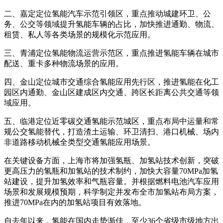
二、嘉定定位氢能汽车示范引领区，重点推动城建环卫、公
务、公交等领域提升氢能车辆的占比，加快推进通勤、物流、
租赁、私人等各类场景的规模化示范应用。
三、青浦定位氢能物流运营示范区，重点推进氢能车辆在城市
配送、重卡多种物流场景的应用。
四、金山定位城市交通综合氢能应用先行区，推进氢能在化工
园区内通勤、金山区建成区内交通、跨区长距离公共交通等领
域应用。
五、临港定位近零碳交通氢能示范城区，重点布局中运量和常
规公交氢能替代，打造渣土运输、环卫清扫、港口机械、场内
非道路移动机械全类型交通氢能应用场景。
在关键设备方面，上海市将加强氢瓶、加氢站技术创新，突破
更高压力的氢瓶和加氢站的技术制约，加快大容量70MPa加氢
站建设，提升加氢效率和气瓶容量。并根据燃料电池汽车应用
场景和发展规模预期，科学制定并发布全市加氢站布局方案，
推进70MPa在内的加氢站项目有效落地。
自去年以来，氢能在国内走势渐佳，至少36个省级市级地方出