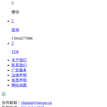

微信

咨询
13916277698

TOP
关于我们
联系我们
广告服务
法律声明
免责声明
网站地图
合作邮箱：
chinaiut@sgexpo.cn