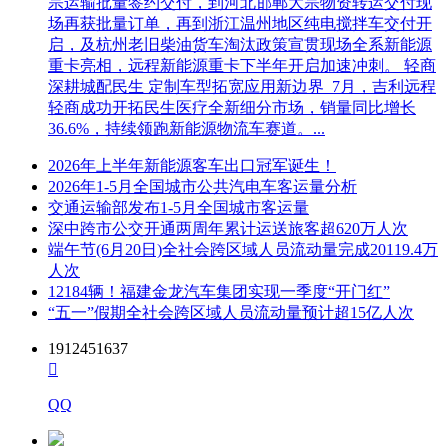
宗运输批量签约交付，到河北邯郸大宗物资转运交付现
场再获批量订单，再到浙江温州地区纯电搅拌车交付开
启，及杭州老旧柴油货车淘汰政策宣贯现场全系新能源
重卡亮相，远程新能源重卡下半年开启加速冲刺。 轻商
深耕城配民生 定制车型拓宽应用新边界 7月，吉利远程
轻商成功开拓民生医疗全新细分市场，销量同比增长
36.6%，持续领跑新能源物流车赛道。...
2026年上半年新能源客车出口冠军诞生！
2026年1-5月全国城市公共汽电车客运量分析
交通运输部发布1-5月全国城市客运量
深中跨市公交开通两周年累计运送旅客超620万人次
端午节(6月20日)全社会跨区域人员流动量完成20119.4万
人次
12184辆！福建金龙汽车集团实现一季度“开门红”
“五一”假期全社会跨区域人员流动量预计超15亿人次
1912451637

QQ