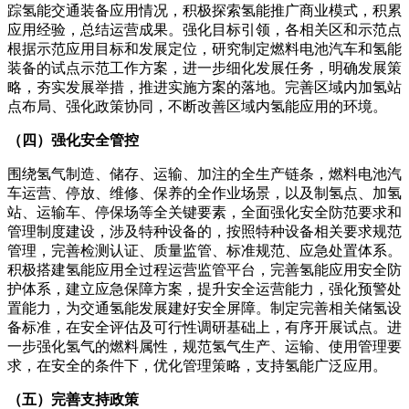
踪氢能交通装备应用情况，积极探索氢能推广商业模式，积累
应用经验，总结运营成果。强化目标引领，各相关区和示范点
根据示范应用目标和发展定位，研究制定燃料电池汽车和氢能
装备的试点示范工作方案，进一步细化发展任务，明确发展策
略，夯实发展举措，推进实施方案的落地。完善区域内加氢站
点布局、强化政策协同，不断改善区域内氢能应用的环境。
（四）强化安全管控
围绕氢气制造、储存、运输、加注的全生产链条，燃料电池汽
车运营、停放、维修、保养的全作业场景，以及制氢点、加氢
站、运输车、停保场等全关键要素，全面强化安全防范要求和
管理制度建设，涉及特种设备的，按照特种设备相关要求规范
管理，完善检测认证、质量监管、标准规范、应急处置体系。
积极搭建氢能应用全过程运营监管平台，完善氢能应用安全防
护体系，建立应急保障方案，提升安全运营能力，强化预警处
置能力，为交通氢能发展建好安全屏障。制定完善相关储氢设
备标准，在安全评估及可行性调研基础上，有序开展试点。进
一步强化氢气的燃料属性，规范氢气生产、运输、使用管理要
求，在安全的条件下，优化管理策略，支持氢能广泛应用。
（五）完善支持政策