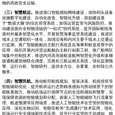
物的高效安全运输。
（三）智慧航运。
推进港口智能感知网络建设，加快码头设备
设施数字化建设、自动化改造、智能化升级，鼓励建设基
于“数据大脑”的综合管理系统，加强运营监管与风险防控。推
动建设面向全程物流链的“一站式”协同系统，提升国际枢纽海
港对外服务智慧化水平。开展智慧海事监管系统建设，推进区
域水上交通组织一体化，加强沿海和内河主要干线水上交通运
行监测。推广智能船舶自主航行系统及在海事和航道巡查中的
应用，组织开展内河货运船舶自主航行创新工程。推广船闸区
域集中控制技术，推进内河高等级航道船闸智慧化升级和多梯
级通航建筑物联合调度。完善长江航运相关系统，强化监测预
警、运行分析、智能研判，提供全方位、全要素、全时段公共
服务。
（四）智慧民航。
推动航司航线规划、签派决策、机组排班等
智能辅助优化，提升航班运行态势精准感知与扰动情景下的智
能恢复能力。推动机场运行保障节点的全流程感知和预警，实
现保障资源的智能规划和分配。探索人工智能辅助飞行流量管
理、航迹预测等应用场景，推进人工智能技术在空管的智能化
应用。深化生物识别、智能安检等“无感通行”技术应用，强化
机场运行安全领域新技术应用。提升行业监管的主动感知、精