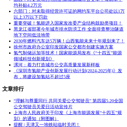
均补贴4.2万元
六部门：对未取得经营许可证的网约车平台公司处以1万
以上3万以下罚款
重要突破！氢能进入国家发改委产业结构鼓励类项目！
黑龙江省部署今年城市排水防涝工作 全面排查整治隧道
地下空间低洼地带
2030年燃料汽车达5万辆！山西氢能未来十年规划来了！
徐州市政府办公室印发国家公交都市创建实施方案
氢气制储运加等技术！国家能源局发布《“十四五”能源
领域科技创新规划》
漯河：着力打造城市公交高质量发展新样板
《深圳市氢能产业创新发展行动计划(2024-2025年)》发
布，将建设加氢站不超过5座
文章排行
“理解与尊重同行 共同关爱公交驾驶员” 第四届5.20全国
公交驾驶员关爱日活动宣传片
上海市人民政府关于印发《上海市能源发展“十四五”规
划》的通知（附图解）
提醒 | 天津又一地铁站临时关闭！