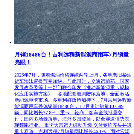
月销18486台！吉利远程新能源商用车7月销量
亮眼！
2026年7月，随着燃油价格连续两轮上调，各地老旧柴油
货车淘汰置换节奏加快。与此同时，交通运输部、国家
发展改革委等十一部门联合印发《推动新能源重卡规模
化应用实施方案》，各地配套细则陆续落地，全面激活
新能源重卡市场。多重利好政策加持下，7月吉利远程新
能源商用车整体销量18486台，1-7月累计销量107589
辆，同比增长37.8%。重卡、轻商、客车全线批量交
付，国内多场景落地、海外多国登顶，以全赛道强势表
现领跑行业。 重卡大宗运力绿动升级 交付签约齐头并进
重卡赛道，吉利远程7月销量同比增长46.1%。面对宏观