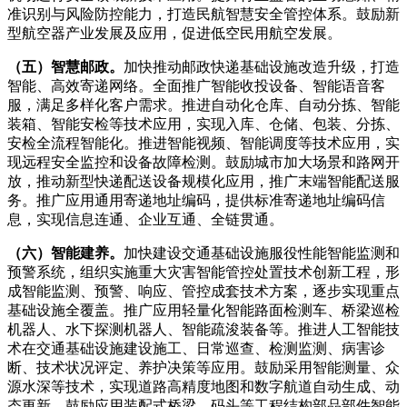
准识别与风险防控能力，打造民航智慧安全管控体系。鼓励新
型航空器产业发展及应用，促进低空民用航空发展。
（五）智慧邮政。
加快推动邮政快递基础设施改造升级，打造
智能、高效寄递网络。全面推广智能收投设备、智能语音客
服，满足多样化客户需求。推进自动化仓库、自动分拣、智能
装箱、智能安检等技术应用，实现入库、仓储、包装、分拣、
安检全流程智能化。推进智能视频、智能调度等技术应用，实
现远程安全监控和设备故障检测。鼓励城市加大场景和路网开
放，推动新型快递配送设备规模化应用，推广末端智能配送服
务。推广应用通用寄递地址编码，提供标准寄递地址编码信
息，实现信息连通、企业互通、全链贯通。
（六）智能建养。
加快建设交通基础设施服役性能智能监测和
预警系统，组织实施重大灾害智能管控处置技术创新工程，形
成智能监测、预警、响应、管控成套技术方案，逐步实现重点
基础设施全覆盖。推广应用轻量化智能路面检测车、桥梁巡检
机器人、水下探测机器人、智能疏浚装备等。推进人工智能技
术在交通基础设施建设施工、日常巡查、检测监测、病害诊
断、技术状况评定、养护决策等应用。鼓励采用智能测量、众
源水深等技术，实现道路高精度地图和数字航道自动生成、动
态更新。鼓励应用装配式桥梁、码头等工程结构部品部件智能