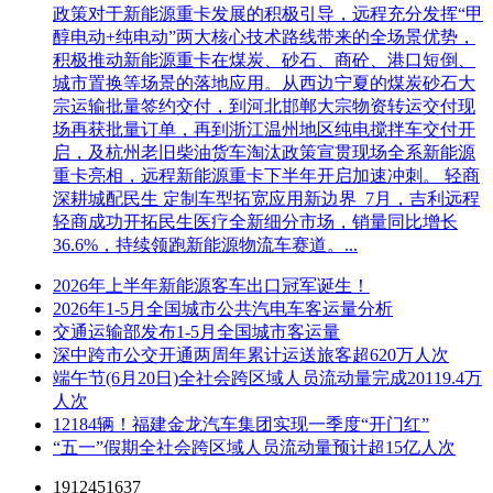
政策对于新能源重卡发展的积极引导，远程充分发挥“甲
醇电动+纯电动”两大核心技术路线带来的全场景优势，
积极推动新能源重卡在煤炭、砂石、商砼、港口短倒、
城市置换等场景的落地应用。从西边宁夏的煤炭砂石大
宗运输批量签约交付，到河北邯郸大宗物资转运交付现
场再获批量订单，再到浙江温州地区纯电搅拌车交付开
启，及杭州老旧柴油货车淘汰政策宣贯现场全系新能源
重卡亮相，远程新能源重卡下半年开启加速冲刺。 轻商
深耕城配民生 定制车型拓宽应用新边界 7月，吉利远程
轻商成功开拓民生医疗全新细分市场，销量同比增长
36.6%，持续领跑新能源物流车赛道。...
2026年上半年新能源客车出口冠军诞生！
2026年1-5月全国城市公共汽电车客运量分析
交通运输部发布1-5月全国城市客运量
深中跨市公交开通两周年累计运送旅客超620万人次
端午节(6月20日)全社会跨区域人员流动量完成20119.4万
人次
12184辆！福建金龙汽车集团实现一季度“开门红”
“五一”假期全社会跨区域人员流动量预计超15亿人次
1912451637