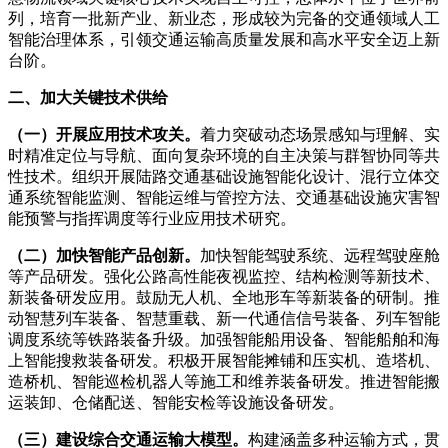
列，培育一批新产业、新业态，形成较为完备的交通领域人工
智能治理体系，引领交通运输高质量发展和高水平安全迈上新
台阶。
二、加大关键技术供给
（一）开展应用技术攻关。
着力突破动态场景感知与理解、实
时精准定位与导航、面向复杂环境的自主决策与群智协同等共
性技术。组织开展陆路交通基础设施智能化设计、混行立体交
通系统智能监测、智能运维与管控方法、交通基础设施灾害智
能预警与指挥调度等行业应用技术研究。
（二）加快智能产品创新。
加快智能驾驶系统、远程驾驶座舱
等产品研发。强化公路高性能夜视监控、结构检测等新技术、
新装备研发应用。鼓励无人机、全地形车等新装备的研制。推
动智慧列车装备、智慧重载、新一代通信信号装备、列车智能
调度系统等铁路装备升级。加强智能船用设备、智能船舶和海
上智能搜救装备研发。积极开展智能摊铺和压实机、造塔机、
造桥机、智能巡检机器人等施工和维养装备研发。推进智能搬
运装卸、仓储配送、智能安检等设施设备研发。
（三）建设综合交通运输大模型。
构建涵盖多种运输方式，贯