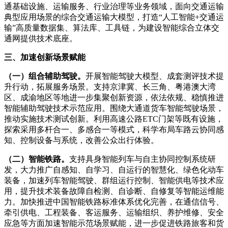
通基础设施、运输服务、行业治理等业务领域，面向交通运输
典型应用场景的综合交通运输大模型，打造“人工智能+交通运
输”高质量数据集、算法库、工具链，为建设智能综合立体交
通网提供技术底座。
三、加速创新场景赋能
（一）组合辅助驾驶。
开展智能驾驶大模型、成套测评技术提
升行动，拓展服务场景。支持京津冀、长三角、粤港澳大湾
区、成渝地区等地进一步集聚创新资源，依法依规、稳慎推进
智能辅助驾驶技术示范应用。围绕大通道货车智能驾驶场景，
推动实施技术测试创新。利用高速公路ETC门架等既有设施，
探索采用多杆合一、多感合一等模式，科学布局车路云协同感
知、控制设备与系统，改善公众出行体验。
（二）智能铁路。
支持具身智能列车与自主协同控制系统研
发，大力推广自感知、自学习、自运行的智慧化、绿色化动车
装备，加速列车智能驾驶、群组运行控制、智能供电等技术应
用，提升技术装备故障自检测、自诊断、自修复等智能运维能
力。加快推进中国智能铁路标准体系优化完善，在通信信号、
牵引供电、工程装备、客运服务、运输组织、养护维修、安全
应急等方面加速智能示范场景赋能，进一步促进铁路旅客和货