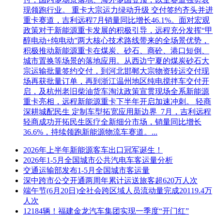
现领跑行业。 重卡大宗运力绿动升级 交付签约齐头并进
重卡赛道，吉利远程7月销量同比增长46.1%。面对宏观
政策对于新能源重卡发展的积极引导，远程充分发挥“甲
醇电动+纯电动”两大核心技术路线带来的全场景优势，
积极推动新能源重卡在煤炭、砂石、商砼、港口短倒、
城市置换等场景的落地应用。从西边宁夏的煤炭砂石大
宗运输批量签约交付，到河北邯郸大宗物资转运交付现
场再获批量订单，再到浙江温州地区纯电搅拌车交付开
启，及杭州老旧柴油货车淘汰政策宣贯现场全系新能源
重卡亮相，远程新能源重卡下半年开启加速冲刺。 轻商
深耕城配民生 定制车型拓宽应用新边界 7月，吉利远程
轻商成功开拓民生医疗全新细分市场，销量同比增长
36.6%，持续领跑新能源物流车赛道。...
2026年上半年新能源客车出口冠军诞生！
2026年1-5月全国城市公共汽电车客运量分析
交通运输部发布1-5月全国城市客运量
深中跨市公交开通两周年累计运送旅客超620万人次
端午节(6月20日)全社会跨区域人员流动量完成20119.4万
人次
12184辆！福建金龙汽车集团实现一季度“开门红”