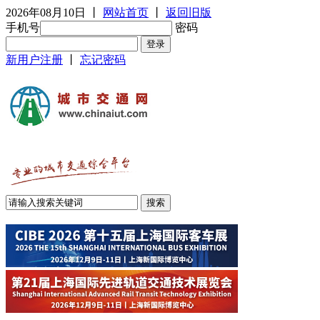
2026年08月10日
丨
网站首页
丨
返回旧版
手机号
密码
新用户注册
丨
忘记密码