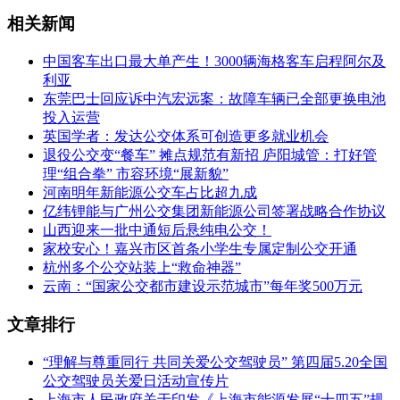
相关新闻
中国客车出口最大单产生！3000辆海格客车启程阿尔及
利亚
东莞巴士回应诉中汽宏远案：故障车辆已全部更换电池
投入运营
英国学者：发达公交体系可创造更多就业机会
退役公交变“餐车” 摊点规范有新招 庐阳城管：打好管
理“组合拳” 市容环境“展新貌”
河南明年新能源公交车占比超九成
亿纬锂能与广州公交集团新能源公司签署战略合作协议
山西迎来一批中通短后悬纯电公交！
家校安心！嘉兴市区首条小学生专属定制公交开通
杭州多个公交站装上“救命神器”
云南：“国家公交都市建设示范城市”每年奖500万元
文章排行
“理解与尊重同行 共同关爱公交驾驶员” 第四届5.20全国
公交驾驶员关爱日活动宣传片
上海市人民政府关于印发《上海市能源发展“十四五”规