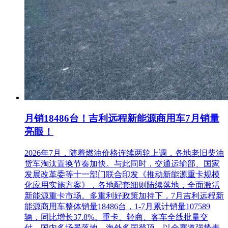
月销18486台！吉利远程新能源商用车7月销量
亮眼！
2026年7月，随着燃油价格连续两轮上调，各地老旧柴油
货车淘汰置换节奏加快。与此同时，交通运输部、国家
发展改革委等十一部门联合印发《推动新能源重卡规模
化应用实施方案》，各地配套细则陆续落地，全面激活
新能源重卡市场。多重利好政策加持下，7月吉利远程新
能源商用车整体销量18486台，1-7月累计销量107589
辆，同比增长37.8%。重卡、轻商、客车全线批量交
付，国内多场景落地、海外多国登顶，以全赛道强势表