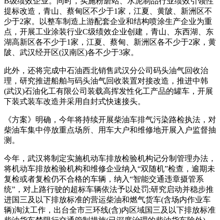
B级绩效企业。同时，实施粉磨站、水泥制品行业绩效引领性
提标改造，青山、蔡甸区不少于1家，江夏、黄陂、新洲区不
少于2家。以整车制造上游配套企业和结构喷涂生产企业为重
点，开展工业涂装行业C级绩效企业创建，青山、东西湖、东
湖高新区各不少于1家，江夏、蔡甸、新洲区各不少于2家，黄
陂、武汉经开区(汉南区)各不少于3家。
此外，还将完成中石油西北销售武汉分公司码头油气回收治
理，研究推进船舶与码头油气回收装置对接改造，推进中韩
(武汉)石油化工有限公司装载高挥发性化工产品的罐车，开展
下装式装车改造并采用自封式快速接头。
《方案》明确，今年将持续开展柴油车排气污染路检执法，对
柴油车集中停放重点场所、用车大户和维修地开展入户监督抽
测。
今年，武汉将制定实施机动车排放检验机构记分制管理办法，
将机动车排放检验机构和维修企业纳入“双随机”检查，逾期未
复检或者复检仍不合格的车辆，纳入“智能交通违章摄管系
统”，对上路行驶的超标车辆依法予以处罚;研究启动并稳步推
进国三及以下排放标准的营运柴油和燃气货车(含场内作业车
辆)淘汰工作，出台全市三环线(含)内区域国三及以下排放标准