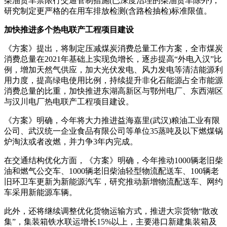
柴油货车禁限行交通管制措施(已深度治理的柴油货车除外)，
研究制定更严格的在用车排放检测(含路检抽检)标准限值。
加快推进多个热电联产工程项目建设
《方案》提出，将制定压减煤炭消费总量工作方案，全市煤炭
消费总量在2021年基础上实现负增长，逐步提高“外电入汉”比
例，增加天然气供应，加大光伏发电、风力发电等清洁能源利
用力度，提高绿电使用比例，持续提升非化石能源占全市能源
消费总量的比重，加快推进东湖高新区与鄂州电厂、东西湖区
与汉川电厂热电联产工程项目建设。
《方案》明确，今年将大力推进益海嘉里(武汉)粮油工业有限
公司、武汉统一企业食品有限公司等单位35蒸吨及以下燃煤锅
炉淘汰或者改燃，并力争3年内完成。
在交通结构优化方面，《方案》明确，今年推动1000辆老旧柴
油和燃气公交车、1000辆老旧柴油轻型物流配送车、100辆老
旧环卫车更新为新能源汽车，研究推动新增物流配送车、网约
车采用新能源车辆。
此外，还将继续调整优化货物运输方式，推进大宗货物“散改
集”，集装箱铁水联运增长15%以上，主要港口新建集装箱及