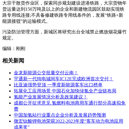
大宗干散货作业区，探索同步规划建设进港铁路，大宗货物年
货运量达到150万吨及以上的企业和新建物流园区鼓励实现铁
路专用线连接;不具备修建铁路专用线条件的，发展“铁路+新
能源接驳”的运输模式。
污染防治管理方面，新城区将研究出台全域禁止燃放烟花爆竹
规定。
编辑：刚刚
相关新闻
金龙新能源公交批量交付云南！
宇通新一代纯电城间车IC12E完成欧洲首次交付！
比亚迪强势登顶 一季度新能源客车出口榜单
拓展化工应用场景 中国石化加快绿氢全产业链布局
氢能产业发展情况分析及政策建议！
成都公开征求意见 氢燃料电池商用车通行部分高速拟免
费
中国加氢站行业重点企业分析及发展趋势预测
微宏钛酸锂电池荣获2022-2023年度“客车动力电池应用
成果奖”