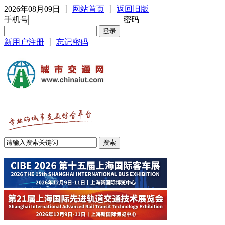
2026年08月09日
丨
网站首页
丨
返回旧版
手机号
密码
新用户注册
丨
忘记密码