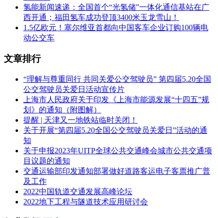
氢能新闻速递：全国首个“光氢储”一体化通信基站在广
西开通；福田氢车成功登顶3400米玉龙雪山！
1.5亿欧元！塞尔维亚首都向中国客车企业订购100辆电
动公交车
文章排行
“理解与尊重同行 共同关爱公交驾驶员” 第四届5.20全国
公交驾驶员关爱日活动宣传片
上海市人民政府关于印发《上海市能源发展“十四五”规
划》的通知（附图解）
提醒 | 天津又一地铁站临时关闭！
关于开展“第四届5.20全国公交驾驶员关爱日”活动的通
知
关于申报2023年UITP全球公共交通峰会城市公共交通项
目议题的通知
交通运输部印发通知部署做好道路客运电子客票推广普
及工作
2022中国轨道交通发展高峰论坛
2022地下工程与隧道技术应用研讨会