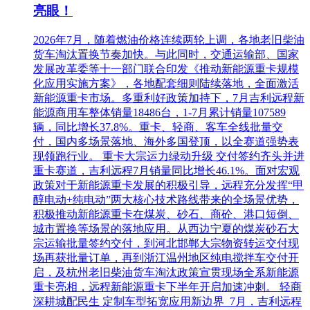
亮眼！
2026年7月，随着燃油价格连续两轮上调，各地老旧柴油
货车淘汰置换节奏加快。与此同时，交通运输部、国家
发展改革委等十一部门联合印发《推动新能源重卡规模
化应用实施方案》，各地配套细则陆续落地，全面激活
新能源重卡市场。多重利好政策加持下，7月吉利远程新
能源商用车整体销量18486台，1-7月累计销量107589
辆，同比增长37.8%。重卡、轻商、客车全线批量交
付，国内多场景落地、海外多国登顶，以全赛道强势表
现领跑行业。 重卡大宗运力绿动升级 交付签约齐头并进
重卡赛道，吉利远程7月销量同比增长46.1%。面对宏观
政策对于新能源重卡发展的积极引导，远程充分发挥“甲
醇电动+纯电动”两大核心技术路线带来的全场景优势，
积极推动新能源重卡在煤炭、砂石、商砼、港口短倒、
城市置换等场景的落地应用。从西边宁夏的煤炭砂石大
宗运输批量签约交付，到河北邯郸大宗物资转运交付现
场再获批量订单，再到浙江温州地区纯电搅拌车交付开
启，及杭州老旧柴油货车淘汰政策宣贯现场全系新能源
重卡亮相，远程新能源重卡下半年开启加速冲刺。 轻商
深耕城配民生 定制车型拓宽应用新边界 7月，吉利远程