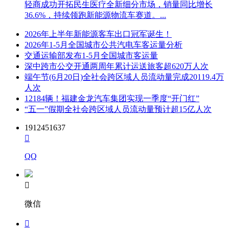
轻商成功开拓民生医疗全新细分市场，销量同比增长
36.6%，持续领跑新能源物流车赛道。...
2026年上半年新能源客车出口冠军诞生！
2026年1-5月全国城市公共汽电车客运量分析
交通运输部发布1-5月全国城市客运量
深中跨市公交开通两周年累计运送旅客超620万人次
端午节(6月20日)全社会跨区域人员流动量完成20119.4万
人次
12184辆！福建金龙汽车集团实现一季度“开门红”
“五一”假期全社会跨区域人员流动量预计超15亿人次
1912451637

QQ

微信
