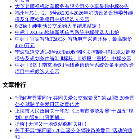
大英县顺祥机动车服务有限公司公交车采购中标公告
福州地铁1、2、5号线2024-2026年消防设备设施委外维
保及年度检测项目中标候选人公示
842辆！纯电动公交采购大单结果敲定！
中标丨28.6km地铁新线信号系统中标候选人出炉
中标丨宜宾智轨T2线3列智轨电车采购开标，最高限价
4650万元
宁波轨道交通1-8号线沿线收储区块控制性详细规划调整
报告及规划条件编制 Ⅱ标段、Ⅲ标段（重招）中标公示
中标丨6亿！南京地铁1号线通信信号系统设备更新改造
项目中标候选人公示
文章排行
“理解与尊重同行 共同关爱公交驾驶员” 第四届5.20全国
公交驾驶员关爱日活动宣传片
上海市人民政府关于印发《上海市能源发展“十四五”规
划》的通知（附图解）
提醒 | 天津又一地铁站临时关闭！
关于开展“第四届5.20全国公交驾驶员关爱日”活动的通
知