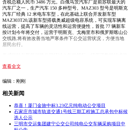
含税总额人民币 3486 万元。白俄马茨汽车厂是前苏联最大的
汽车厂之一，生产汽车 150 多种型号。MAZ303 型号是明斯克
汽车厂经典 12 米电车车型，在此基础上联合开发新车型
MAZ303T20,该新车型搭载奥威超级电容系统，可实现车辆离
线运营，提高了车辆的灵活性和运营便捷性，首批 77 辆新车
按计划今年将交付，运营于明斯克、戈梅里市和俄罗斯喀山公
交线路,将有效改善当地严寒条件下公交运营状况，方便当地
居民出行。
奥威科技与新筑丝路公司经过 3 年的耕耘，经历了数轮技术验
证和长达近 2 年的车辆测试和市场推广，最终喜获订单。欧洲
查看全文
超级电容客车 12 米、18 米共 50 辆，约 3800 万订单在走合规
性流程;南美超级电容客车 18 米、25 米共 280 辆，约 2 亿订单
在谈判中。海外超级电容客车市场开始发力，为奥威发展创造
编辑：刚刚
条件，为“一带一路”国家倡议作出贡献。
相关新闻
恭喜！厦门金旅中标3.23亿元纯电动公交项目
石家庄市城市轨道交通1号线三期工程施工总承包中标候
选人公示
三明市交运集团建宁公交公司纯电公交车辆采购项目中
标公告