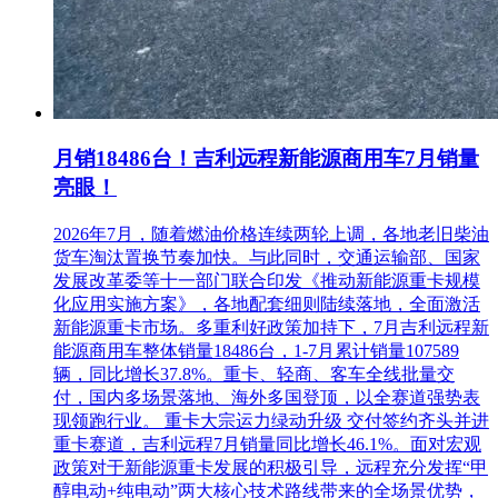
月销18486台！吉利远程新能源商用车7月销量
亮眼！
2026年7月，随着燃油价格连续两轮上调，各地老旧柴油
货车淘汰置换节奏加快。与此同时，交通运输部、国家
发展改革委等十一部门联合印发《推动新能源重卡规模
化应用实施方案》，各地配套细则陆续落地，全面激活
新能源重卡市场。多重利好政策加持下，7月吉利远程新
能源商用车整体销量18486台，1-7月累计销量107589
辆，同比增长37.8%。重卡、轻商、客车全线批量交
付，国内多场景落地、海外多国登顶，以全赛道强势表
现领跑行业。 重卡大宗运力绿动升级 交付签约齐头并进
重卡赛道，吉利远程7月销量同比增长46.1%。面对宏观
政策对于新能源重卡发展的积极引导，远程充分发挥“甲
醇电动+纯电动”两大核心技术路线带来的全场景优势，