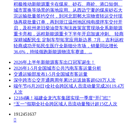
积极推动新能源重卡在煤炭、砂石、商砼、港口短倒、
城市置换等场景的落地应用。从西边宁夏的煤炭砂石大
宗运输批量签约交付，到河北邯郸大宗物资转运交付现
场再获批量订单，再到浙江温州地区纯电搅拌车交付开
启，及杭州老旧柴油货车淘汰政策宣贯现场全系新能源
重卡亮相，远程新能源重卡下半年开启加速冲刺。 轻商
深耕城配民生 定制车型拓宽应用新边界 7月，吉利远程
轻商成功开拓民生医疗全新细分市场，销量同比增长
36.6%，持续领跑新能源物流车赛道。...
2026年上半年新能源客车出口冠军诞生！
2026年1-5月全国城市公共汽电车客运量分析
交通运输部发布1-5月全国城市客运量
深中跨市公交开通两周年累计运送旅客超620万人次
端午节(6月20日)全社会跨区域人员流动量完成20119.4万
人次
12184辆！福建金龙汽车集团实现一季度“开门红”
“五一”假期全社会跨区域人员流动量预计超15亿人次
1912451637
