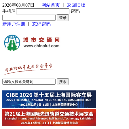
2026年08月07日
丨
网站首页
丨
返回旧版
手机号
密码
新用户注册
丨
忘记密码