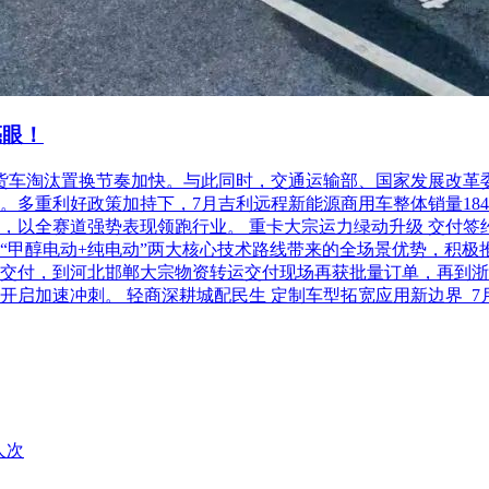
亮眼！
柴油货车淘汰置换节奏加快。与此同时，交通运输部、国家发展改
利好政策加持下，7月吉利远程新能源商用车整体销量18486台，
以全赛道强势表现领跑行业。 重卡大宗运力绿动升级 交付签约齐
“甲醇电动+纯电动”两大核心技术路线带来的全场景优势，积极
交付，到河北邯郸大宗物资转运交付现场再获批量订单，再到浙
开启加速冲刺。 轻商深耕城配民生 定制车型拓宽应用新边界 
人次