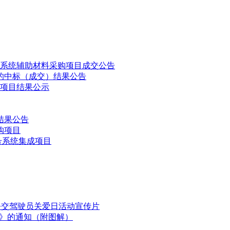
商名称
货物名称
货物型号
货物单价
品牌
数量
车辆单
电池）：65
申沃客
10米级纯电
申沃
SWB6109EV14G
7辆
元
公司
动城市客车
电池单
130000
系统辅助材料采购项目成交公告
的中标（成交）结果公告
项目结果公示
)结果公告
购项目
号系统集成项目
向招标代理单位支付服务费：33550元整。
国公交驾驶员关爱日活动宣传片
划》的通知（附图解）