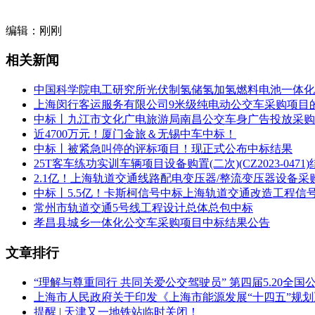
供应
号
编辑：刚刚
上海
1
相关新闻
车有限
中国科学院电工研究所光伏制氢储氢加氢燃料电池一体化
上海闵行客运服务有限公司9米级纯电动公交车采购项目
五、评审专家(单一来源采购人员)名单：
中标丨九江市文化广电旅游局南昌公交车身广告投放采购
近4700万元！厦门金旅＆无锡中车中标！
庄骑芳、方祖华、孙家星、花明敏、吴军、魏晓燕、曹炯
中标丨被紧急叫停的评标项目！现正式公布中标结果
25T客车练功实训车辆项目设备购置(二次)(CZ2023-0471
六、代理服务收费标准及金额：
2.1亿！上海轨道交通线路配电变压器/整流变压器设备采
中标丨5.5亿！卡斯柯信号中标上海轨道交通改造工程信
本项目代理费收费标准：中标人领取中标通知书后5日内，一次性
常州市轨道交通5号线工程设计总体总包中标
本项目代理费总金额：3.3550000 万元(人民币)
孝昌县城乡一体化公交车采购项目中标结果公告
七、公告期限
文章排行
自本公告发布之日起1个工作日。
“理解与尊重同行 共同关爱公交驾驶员” 第四届5.20全
上海市人民政府关于印发《上海市能源发展“十四五”规
八、其它补充事宜
提醒 | 天津又一地铁站临时关闭！