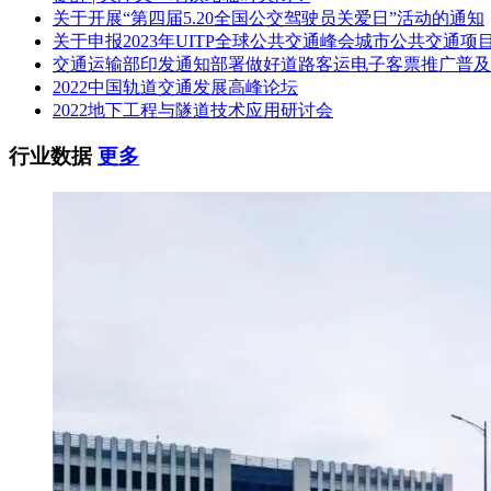
关于开展“第四届5.20全国公交驾驶员关爱日”活动的通知
如对中标结果有异议，请于本公告有效期截至之日起七个工作日内
关于申报2023年UITP全球公共交通峰会城市公共交通项
飞，联系电话：17621940319)提出质疑。
交通运输部印发通知部署做好道路客运电子客票推广普及
九、凡对本次公告内容提出询问，请按以下方式联系。
2022中国轨道交通发展高峰论坛
2022地下工程与隧道技术应用研讨会
1.采购人信息
行业数据
更多
名 称：上海众兴汽车旅游客运有限公司
地址：上海市青浦区城中北路478号
联系方式：吴彩奎 13916363157
2.采购代理机构信息
名 称：上海衷洲管理咨询有限公司
地 址：上海市闵行区华西路600号优大科技园A710
联系方式：孙飞 17621940319
3.项目联系方式
项目联系人：孙飞