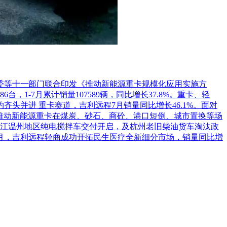
革委等十一部门联合印发《推动新能源重卡规模化应用实施方
1-7月累计销量107589辆，同比增长37.8%。重卡、轻
头并进 重卡赛道，吉利远程7月销量同比增长46.1%。面对
推动新能源重卡在煤炭、砂石、商砼、港口短倒、城市置换等场
江温州地区纯电搅拌车交付开启，及杭州老旧柴油货车淘汰政
7月，吉利远程轻商成功开拓民生医疗全新细分市场，销量同比增