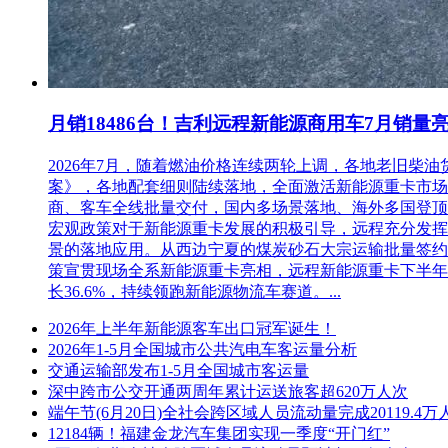
月销18486台！吉利远程新能源商用车7月销量
2026年7月，随着燃油价格连续两轮上调，各地老旧
案》，各地配套细则陆续落地，全面激活新能源重卡市场。多重
商、客车全线批量交付，国内多场景落地、海外多国登顶，
宏观政策对于新能源重卡发展的积极引导，远程充分发挥
景的落地应用。从西边宁夏的煤炭砂石大宗运输批量签约
策宣贯现场全系新能源重卡亮相，远程新能源重卡下半年
长36.6%，持续领跑新能源物流车赛道。...
2026年上半年新能源客车出口冠军诞生！
2026年1-5月全国城市公共汽电车客运量分析
交通运输部发布1-5月全国城市客运量
深中跨市公交开通两周年累计运送旅客超620万人次
端午节(6月20日)全社会跨区域人员流动量完成20119.4万
12184辆！福建金龙汽车集团实现一季度“开门红”