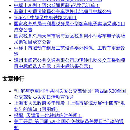
中标丨26列！阿尔斯通再获5亿欧元订单！
新郑市交通运输局公交车更换电池项目中标公告
166亿！中铁又中标铁路大项目
国家税务总局慈利县税务局小型客车电子卖场采购项目
成交公告
国家税务总局天津市滨海新区税务局小型客车电子卖场
采购项目成交公告
中标丨市域动车组及工艺设备委外维保、工程车更新改
造
漳州市闽运公共交通有限公司30辆纯电动公交车采购项
目中标候选人公示（暨中标结果公示）
文章排行
“理解与尊重同行 共同关爱公交驾驶员” 第四届5.20全国
公交驾驶员关爱日活动宣传片
上海市人民政府关于印发《上海市能源发展“十四五”规
比亚迪、MKX Technologies、蘑菇车联（MOGOX）联合体中
划》的通知（附图解）
标
提醒 | 天津又一地铁站临时关闭！
关于开展“第四届5.20全国公交驾驶员关爱日”活动的通
据悉，新加坡公交巴士采购项目在标准、产品、技术等各项要
知