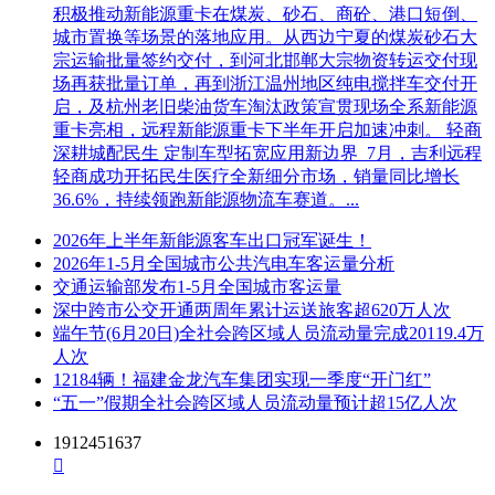
积极推动新能源重卡在煤炭、砂石、商砼、港口短倒、
城市置换等场景的落地应用。从西边宁夏的煤炭砂石大
宗运输批量签约交付，到河北邯郸大宗物资转运交付现
场再获批量订单，再到浙江温州地区纯电搅拌车交付开
启，及杭州老旧柴油货车淘汰政策宣贯现场全系新能源
重卡亮相，远程新能源重卡下半年开启加速冲刺。 轻商
深耕城配民生 定制车型拓宽应用新边界 7月，吉利远程
轻商成功开拓民生医疗全新细分市场，销量同比增长
36.6%，持续领跑新能源物流车赛道。...
2026年上半年新能源客车出口冠军诞生！
2026年1-5月全国城市公共汽电车客运量分析
交通运输部发布1-5月全国城市客运量
深中跨市公交开通两周年累计运送旅客超620万人次
端午节(6月20日)全社会跨区域人员流动量完成20119.4万
人次
12184辆！福建金龙汽车集团实现一季度“开门红”
“五一”假期全社会跨区域人员流动量预计超15亿人次
1912451637
