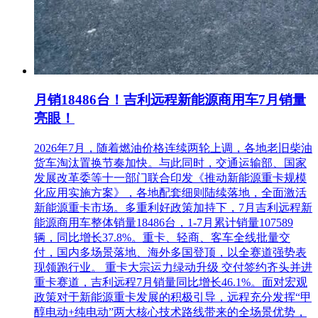
月销18486台！吉利远程新能源商用车7月销量
亮眼！
2026年7月，随着燃油价格连续两轮上调，各地老旧柴油
货车淘汰置换节奏加快。与此同时，交通运输部、国家
发展改革委等十一部门联合印发《推动新能源重卡规模
化应用实施方案》，各地配套细则陆续落地，全面激活
新能源重卡市场。多重利好政策加持下，7月吉利远程新
能源商用车整体销量18486台，1-7月累计销量107589
辆，同比增长37.8%。重卡、轻商、客车全线批量交
比亚迪纯电动巴士服务新加坡公交线路
付，国内多场景落地、海外多国登顶，以全赛道强势表
比亚迪深耕新加坡市场十余年，自2014年起一直积极参与当地
现领跑行业。 重卡大宗运力绿动升级 交付签约齐头并进
的绿色交通建设，实现商用车、乘用车等业务的全面开花。今
重卡赛道，吉利远程7月销量同比增长46.1%。面对宏观
后，比亚迪也将携手更多合作伙伴，为推动城市交通智能化、
政策对于新能源重卡发展的积极引导，远程充分发挥“甲
可持续发展带来更多领先技术和创新方案。
醇电动+纯电动”两大核心技术路线带来的全场景优势，