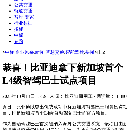
公共交通
轨道交通
智库·专家
行业数据
招标
中标
专题
>
中标
,
企业风采
,
新闻
,
智慧交通
,
智能驾驶
,
要闻
>
正文
恭喜！比亚迪拿下新加坡首个
L4级智驾巴士试点项目
2025年10月13日 15:59
|
来源： 比亚迪商用车
·
阅读量： 1,880
近日，比亚迪以突出优势成功中标新加坡智驾巴士服务试点项
目，也是新加坡首个L4级自动驾驶巴士的官方项目。
作为自动驾驶巴士首次被纳入海外公共交通系统，该项目由新
加坡陆路交通管理局（LTA）主导，为响应“绿色交通”和“碳