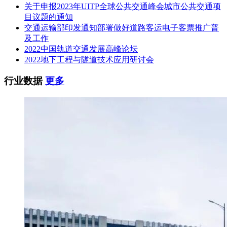
求之严苛，一直处于全球前列。本次LTA也同步表示，得标联
关于申报2023年UITP全球公共交通峰会城市公共交通项
合体需具备在外国混合交通和远程运营下提供自驾巴士服务的
目议题的通知
丰富经验，且业绩记录良好。
交通运输部印发通知部署做好道路客运电子客票推广普
及工作
实现公交巴士的智能驾驶，离不开车辆自身和技术平台的良
2022中国轨道交通发展高峰论坛
好“适配性”；而智能驾驶系统更在电子传感器、运算能力、反
2022地下工程与隧道技术应用研讨会
应时间等因素上，对车辆自身性能有着更高要求。本次比亚迪
（BYD）、MKX Technologies、蘑菇车联（MOGOX）的联合
行业数据
更多
中标，不仅是体现了新加坡对中国自动驾驶技术的认可，更有
对纯电动巴士技术的认可。
以“电池、电机、电控、芯片”为核心技术的比亚迪新能源商用
车，目前已经在机场、公交、港口、物流园等场景实现试运
营，积累大量经验。
比亚迪车辆基于域控架构设计，提供标准化软硬件接口的同
时，可根据不同客户个性化需求快速定制，与智驾系统高度融
合，增加智驾整车功能完整性和安全性。线控车辆出厂前在自
驾模式下通过各工况的可靠验证，能够稳定响应智驾系统控
制，保障车辆长时间高效运营。电动化底盘可更精准地响应智
驾系统控制指令，利于智驾系统按照路径目标行驶，提高车辆
运营效率。