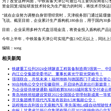
为了改变这种局面，中铁装备天津公司通过与主要供应商签订长
资金回笼;缩短研发技术转化为生产能力的时间，将技术尽快运
“就在企业努力调整自身管理经营时，天津税务部门通过延缓缴
飞说。截至目前，企业累计生产盾构机180余台，用于国内3
目前，企业采用多种方式盘活现金流，将资金投入盾构机产品
今年上半年，中铁装备天津公司实现产值2.9亿元以上，同比上涨3
编辑：song
相关新闻
铁建重工位列2024全球隧道工程装备制造商5强第一、中
内江公交集团党委书记、董事长蒋光宁获光荣称号！
强强联合，共筑未来！福州地铁与德国西门子成立合资公
90台纯电公交交付安徽宿州，开启绿色适老出行新篇章！
为企业提供便捷通勤 福田欧辉BJ6816城间客车交付凌云
青岛地铁班组建设荣获2022全国国企管理创新成果一等奖
开沃集团携手现代汽车发布首款8.5米氢能公交！
远程推出吉利首台无座舱汽车 率先落地L4级自动驾驶技
中标丨甘肃省兰州公交集团有限公司2025年纯电动公交