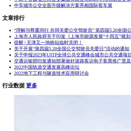
中车城市公交全面升级解决方案亮相国际客车展
文章排行
“理解与尊重同行 共同关爱公交驾驶员” 第四届5.20全
上海市人民政府关于印发《上海市能源发展“十四五”规
提醒 | 天津又一地铁站临时关闭！
关于开展“第四届5.20全国公交驾驶员关爱日”活动的通知
关于申报2023年UITP全球公共交通峰会城市公共交通项
交通运输部印发通知部署做好道路客运电子客票推广普及
2022中国轨道交通发展高峰论坛
2022地下工程与隧道技术应用研讨会
行业数据
更多