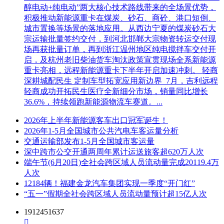
醇电动+纯电动”两大核心技术路线带来的全场景优势，
积极推动新能源重卡在煤炭、砂石、商砼、港口短倒、
城市置换等场景的落地应用。从西边宁夏的煤炭砂石大
宗运输批量签约交付，到河北邯郸大宗物资转运交付现
场再获批量订单，再到浙江温州地区纯电搅拌车交付开
启，及杭州老旧柴油货车淘汰政策宣贯现场全系新能源
重卡亮相，远程新能源重卡下半年开启加速冲刺。 轻商
深耕城配民生 定制车型拓宽应用新边界 7月，吉利远程
轻商成功开拓民生医疗全新细分市场，销量同比增长
36.6%，持续领跑新能源物流车赛道。...
2026年上半年新能源客车出口冠军诞生！
2026年1-5月全国城市公共汽电车客运量分析
交通运输部发布1-5月全国城市客运量
深中跨市公交开通两周年累计运送旅客超620万人次
端午节(6月20日)全社会跨区域人员流动量完成20119.4万
人次
12184辆！福建金龙汽车集团实现一季度“开门红”
“五一”假期全社会跨区域人员流动量预计超15亿人次
1912451637
