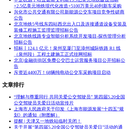
+2.5亿美元地铁现代化改造+5100万美元40列新车采购
兴化市公共交通有限公司新能源公交车项目竞争性磋商
公告
北京地铁5号线东四站西北出入口及连接通道设备安装及
装修工程施工监理监理招标公告
北京地铁线路专业智能分析系统开发项目-探伤管理分析
招标公告
招标丨124.1 亿元！泉州至厦门至漳州城际铁路 R1 线
（泉州段）工程土建施工正式挂网招标
北京|金融街街区免费公交巴士运营服务项目公开招标公
告
斥资近4400万！68辆纯电动公交车采购项目启动
文章排行
“理解与尊重同行 共同关爱公交驾驶员” 第四届5.20全国
公交驾驶员关爱日活动宣传片
上海市人民政府关于印发《上海市能源发展“十四五”规
划》的通知（附图解）
提醒 | 天津又一地铁站临时关闭！
关于开展“第四届5.20全国公交驾驶员关爱日”活动的通