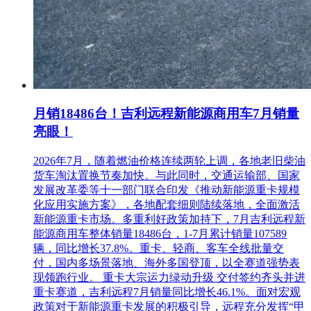
月销18486台！吉利远程新能源商用车7月销量
亮眼！
2026年7月，随着燃油价格连续两轮上调，各地老旧柴油
货车淘汰置换节奏加快。与此同时，交通运输部、国家
发展改革委等十一部门联合印发《推动新能源重卡规模
化应用实施方案》，各地配套细则陆续落地，全面激活
新能源重卡市场。多重利好政策加持下，7月吉利远程新
能源商用车整体销量18486台，1-7月累计销量107589
辆，同比增长37.8%。重卡、轻商、客车全线批量交
付，国内多场景落地、海外多国登顶，以全赛道强势表
现领跑行业。 重卡大宗运力绿动升级 交付签约齐头并进
重卡赛道，吉利远程7月销量同比增长46.1%。面对宏观
政策对于新能源重卡发展的积极引导，远程充分发挥“甲