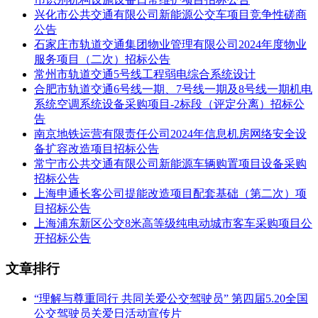
二、采购人的采购需求
兴化市公共交通有限公司新能源公交车项目竞争性磋商
公告
序号
标的名称
数量 (台)
单价（元）
总预算价(元)
石家庄市轨道交通集团物业管理有限公司2024年度物业
服务项目（二次）招标公告
1
纯电动公交车
12
570000.00
6840000.00
常州市轨道交通5号线工程弱电综合系统设计
三 、采购项目需落实的 政府采购政策 无。
合肥市轨道交通6号线一期、7号线一期及8号线一期机电
四、投标人的资格要求
系统空调系统设备采购项目-2标段（评定分离）招标公
1、投标人的基本资格条件：投标人必须是在中华人民共和国
告
境内注册登记的法人、其他组织或者自然人，即： (1)具有独
南京地铁运营有限责任公司2024年信息机房网络安全设
立承担民事责任的能力; (2)具有良好的商业信誉和健全的财务
备扩容改造项目招标公告
会计制度; (3)具有履行合同所必需的设备和专业技术能力; (4)
常宁市公共交通有限公司新能源车辆购置项目设备采购
有依法缴纳税收和社会保障资金的良好记录; (5)参加采购活动
招标公告
前三年内，在经营活动中没有重大违法记录; (6)法律、行政法
上海申通长客公司提能改造项目配套基础（第二次）项
规规定的其他条件。
目招标公告
2、采购项目的特定资格条件：包01为无。
上海浦东新区公交8米高等级纯电动城市客车采购项目公
3、单位负责人为同一人或者存在直接控股、管理关系的不同
开招标公告
投标人，不得参加同一合同项下的政府采购活动。
文章排行
4、为本采购项目提供整体设计、规范编制或者项目管理、监
理、检测等服务的，不得再参加此项目的其他招标采购活动。
5、列入失信被执行人、重大税收违法案件当事人名单，列入
“理解与尊重同行 共同关爱公交驾驶员” 第四届5.20全国
政府采购严重违法失信行为记录名单的，拒绝其参与政府采购
公交驾驶员关爱日活动宣传片