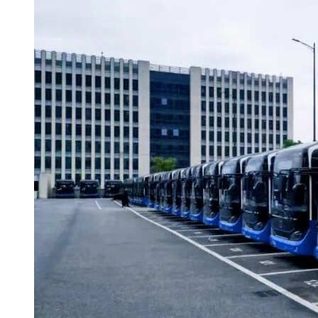
标投标交易平台上传数据电文形式的电子投标文件。逾期递交
的投标文件，电子招标投标交易平台予以拒收。
2. 电子投标文件的解密截止时间为解密指令发出后30分钟内，
请投标人确保投标文件如期解密。如需在开标现场解密的，请
投标人携带CA数字证书并自备解密电脑和网络。
3. 地点：湘西自治州公共资源交易中心四楼不见面开标室一。
注：届时网上不见面开标大厅进行在线解密需使用对应制作投
标文件的CA锁进行解密。因投标人提交的投标文件等资料含
有计算机病毒，导致无法参与开标、评标等交易活动，后果由
投标人承担。
七、公告期限
1. 本招标公告在《 湘西公共资源交易网》
(http://ggzyjy.xxz.gov.cn)发布。公告期限从本招标公告发布之
日起不得少于5个工作日。
2. 在其他媒体发布的招标公告，公告内容以本招标公告指定媒
体发布的公告为准;公告期限自本招标公告指定媒体最先发布
公告之日起算。
八、询问及质疑
1.投标人对采购活动事项如有疑问的，可以向采购人或者采购
代理机构提出询问。采购人或者采购代理机构将在3个工作日
内作出答复。
2.潜在投标人认为招标文件或招标公告使自己的合法权益受到