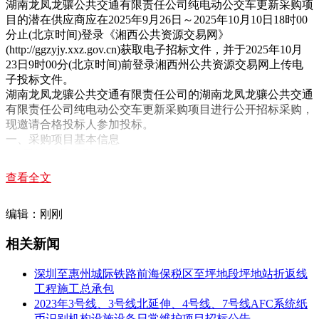
湖南龙凤龙骧公共交通有限责任公司纯电动公交车更新采购项
目的潜在供应商应在2025年9月26日～2025年10月10日18时00
分止(北京时间)登录《湘西公共资源交易网》
(http://ggzyjy.xxz.gov.cn)获取电子招标文件，并于2025年10月
23日9时00分(北京时间)前登录湘西州公共资源交易网上传电
子投标文件。
湖南龙凤龙骧公共交通有限责任公司的湖南龙凤龙骧公共交通
有限责任公司纯电动公交车更新采购项目进行公开招标采购，
现邀请合格投标人参加投标。
一、采购项目基本信息
1、委托代理编号：TCZY-2025XXJS027
2、项目名称：湖南龙凤龙骧公共交通有限责任公司纯电动公
查看全文
交车更新采购项目
3、采购方式：公开招标
4、采购预算：6840000.00元(含税)。 □支持预付款，预付比
编辑：刚刚
例： / 5、评标方法：?综合评分法 □最低评标价法
相关新闻
6、合同定价方式：?固定总价 □固定单价 □成本补偿 □绩效激
励
7、合同履行期限：详见采购需求。
深圳至惠州城际铁路前海保税区至坪地段坪地站折返线
8、本项目分阶段要求投标人提供以下保证： □投标保证金：
工程施工总承包
采购项目预算的 / %; ?履约保证金：中标金额的 / %; □预付款
2023年3号线、3号线北延伸、4号线、7号线AFC系统纸
保证金：预付款的 / %; ?质量保证金：合同金额的 / %。
币识别机构设施设备日常维护项目招标公告