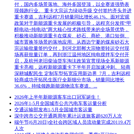
不得对此持有异议。
付，国内多场景落地、海外多国登顶，以全赛道强势表
2.4开标注意事项：投标人自行完成电子投标文件解密，因投
现领跑行业。 重卡大宗运力绿动升级 交付签约齐头并进
标人自身原因未在规定时间内完成解密或无法解密的投标文件
重卡赛道，吉利远程7月销量同比增长46.1%。面对宏观
视为撤销其投标文件，相应责任由投标人自行承担。
政策对于新能源重卡发展的积极引导，远程充分发挥“甲
2.5本项目投标过程中，电子投标系统使用操作遇到任何问题
醇电动+纯电动”两大核心技术路线带来的全场景优势，
及时向软件公司咨询，咨询联系方式：0743-8523902。如因不
积极推动新能源重卡在煤炭、砂石、商砼、港口短倒、
会操作所造成的投标失败或损失由投标人自行负责! 提示：投
城市置换等场景的落地应用。从西边宁夏的煤炭砂石大
标人在编制电子投标文件时应当将大小控制在200M(单个节点
宗运输批量签约交付，到河北邯郸大宗物资转运交付现
容量不超过 50M)以内，包括上传的附件(如有)，请投标人注
场再获批量订单，再到浙江温州地区纯电搅拌车交付开
意控制文件大小。
启，及杭州老旧柴油货车淘汰政策宣贯现场全系新能源
十一、采购人、采购代理机构的名称、地址和联系方法
重卡亮相，远程新能源重卡下半年开启加速冲刺。 轻商
1. 采购人信息 采 购 人：湖南龙凤龙骧公共交通有限责任公司
深耕城配民生 定制车型拓宽应用新边界 7月，吉利远程
地 址：湘西土家族苗族自治州龙山县民安街道湖南龙山县丁
轻商成功开拓民生医疗全新细分市场，销量同比增长
家桥社区38号
36.6%，持续领跑新能源物流车赛道。...
联 系 人：李先生
2026年上半年新能源客车出口冠军诞生！
联系电话：13574344835
2026年1-5月全国城市公共汽电车客运量分析
2. 采购代理机构信息 名 称：
交通运输部发布1-5月全国城市客运量
天策致远工程咨询管理有限公司
深中跨市公交开通两周年累计运送旅客超620万人次
地 址： 吉首市世纪山水60栋1312室
端午节(6月20日)全社会跨区域人员流动量完成20119.4万
联 系 人： 陈先生、王女士、罗女士
人次
联系电话： 13341312030、15207438962