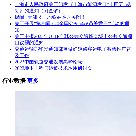
活动。 6、本次招标不接受(接受或不接受)联合体投标。
上海市人民政府关于印发《上海市能源发展“十四五”规
五、获取电子招标文件 凡有意参加投标者，请于2025年9月26
划》的通知（附图解）
日～2025年10月10日18时00分止(北京时间，下同)，登录《湘
提醒 | 天津又一地铁站临时关闭！
西公共资源交易网》(http://ggzyjy.xxz.gov.cn)下载招标文件。
关于开展“第四届5.20全国公交驾驶员关爱日”活动的通
下载电子招标文件流程：登陆《湘西公共资源交易网》→ 点
知
击“一站式”综合服务系统→点击“招标代理/ 招标方/投标方/转
关于申报2023年UITP全球公共交通峰会城市公共交通项
(出) 让方/竞买方”→CA 登录/用户名登录→点击“采购业务-选
目议题的通知
择投标项目”进入页面→点击“操作”按钮进入完善投标信息页
交通运输部印发通知部署做好道路客运电子客票推广普
面填写投标报名信息→点击“我要投标”，→再点击“采购业务-
及工作
采购公告及文件下载”菜单→点击“领取”按钮进入交易文件下
2022中国轨道交通发展高峰论坛
载页面→点击“下载招标文件”按钮进行电子招标文件下载。
2022地下工程与隧道技术应用研讨会
备注：投标人须在《湘西公共资源交易网》“一站式”综合服务
行业数据
更多
系统上登录进入后台在公告期限内完成点击我要投标及领取和
下载电子招标文件的操作，否则将会影响投标。
2. 各投标人自行在以上网站下载或查阅招标相关文件和资料
等，恕不另行通知，如有遗漏采购代理机构概不负责。
六、电子投标文件递交的截止时间、开标时间和地点
1. 电子投标文件递交的截止时间(即:投标截止时间，下同)及开
标时间为2025年10月23日09时00分。请投标人登录《湘西公共
资源交易中心》(http://ggzyjy.xxz.gov.cn)下载电子投标文件制
作工具编制投标文件，投标人应在投标裁止时间前通过电子招