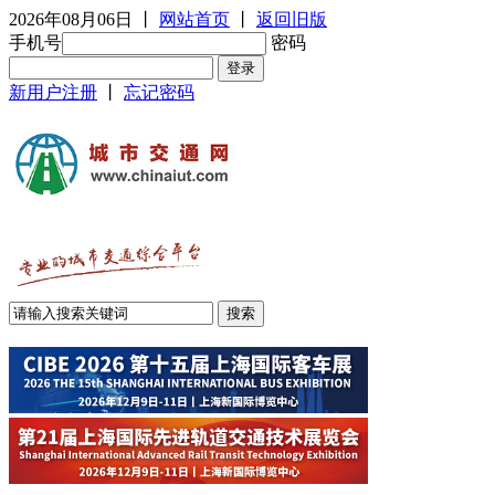
2026年08月06日
丨
网站首页
丨
返回旧版
手机号
密码
新用户注册
丨
忘记密码