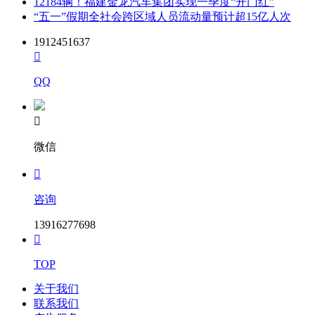
12184辆！福建金龙汽车集团实现一季度“开门红”
3. 电子交易平台服务机构信息 名 称：湘西州公共资源交易中
“五一”假期全社会跨区域人员流动量预计超15亿人次
心 (软件技术方面) 电 话： 0743-8523902
1912451637

QQ

微信

咨询
13916277698

TOP
关于我们
联系我们