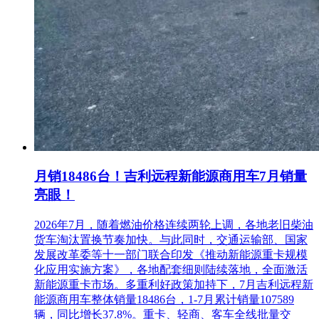
损害的，可以在获取招标文件之日或招标公告期限届满之日起
7个工作日内，参照《湖南省财政厅关于印发<政府采购质疑
答复和投诉处理操作规程>的通知》 (湘财购〔2019〕20号)规
定，以书面形式向采购人、采购代理机构提出质疑。
九、投标说明 本公告选项：?表示选择，□表示未选择。
十、其他补充事宜
1.CA 数字证书办理 本项目为电子招投标项目，参与投标均须
使用CA 数字证书登陆进行操作，请投标人及时办理购买CA
及相关事宜，若因CA问题导致的无法投标由投标人自行负
责。具体办理流程详见<湘西公共资源交易网》
(http://ggzyjy.xxz.gov.cn)“服务导航”菜单“CA 办理指南”。数字
月销18486台！吉利远程新能源商用车7月销量
证书(含电子印章)有关业务流程或电话咨询：0743-8523032。
亮眼！
2.注意事项
2.1由于对网上招投标操作不熟悉或自身电脑、个人网络等原
因导致不能在投标截止时间之前完成电子投标文件上传的，相
2026年7月，随着燃油价格连续两轮上调，各地老旧柴油
应责任由投标人自行承担。在使用系统过程中有疑问或困难请
货车淘汰置换节奏加快。与此同时，交通运输部、国家
及时进行咨询。
发展改革委等十一部门联合印发《推动新能源重卡规模
2.2 请务必按采购文件要求通过数字证书进行加密并签章。
化应用实施方案》，各地配套细则陆续落地，全面激活
2.3 如果开标时出现网络故障、技术故障等情形而影响招投标
新能源重卡市场。多重利好政策加持下，7月吉利远程新
活动，招标人可采取项目 延期、延长电子投标文件解密时间
能源商用车整体销量18486台，1-7月累计销量107589
等相应措施，以保障招投标活动的公开、公平和公正，投标人
辆，同比增长37.8%。重卡、轻商、客车全线批量交