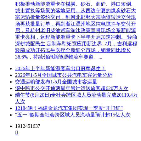
积极推动新能源重卡在煤炭、砂石、商砼、港口短倒、
城市置换等场景的落地应用。从西边宁夏的煤炭砂石大
宗运输批量签约交付，到河北邯郸大宗物资转运交付现
场再获批量订单，再到浙江温州地区纯电搅拌车交付开
启，及杭州老旧柴油货车淘汰政策宣贯现场全系新能源
重卡亮相，远程新能源重卡下半年开启加速冲刺。 轻商
深耕城配民生 定制车型拓宽应用新边界 7月，吉利远程
轻商成功开拓民生医疗全新细分市场，销量同比增长
36.6%，持续领跑新能源物流车赛道。...
2026年上半年新能源客车出口冠军诞生！
2026年1-5月全国城市公共汽电车客运量分析
交通运输部发布1-5月全国城市客运量
深中跨市公交开通两周年累计运送旅客超620万人次
端午节(6月20日)全社会跨区域人员流动量完成20119.4万
人次
12184辆！福建金龙汽车集团实现一季度“开门红”
“五一”假期全社会跨区域人员流动量预计超15亿人次
1912451637
