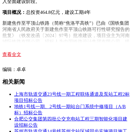
入全面建设阶段。
项目概况：
总投资464.8亿元，建设工期4年
新建焦作至平顶山铁路（简称“焦洛平高铁”）已由《国铁集团
河南省人民政府关于新建焦作至平顶山铁路可行性研究报告的
批复》（铁发改函〔2024〕97号）批准建设，项目业主为河南
城际铁路有限公司，招标人为中国铁路设计集团有限公司。线
路自郑太高铁珏山线路所至郑渝高铁平顶山西站（不含），新
建线路长230.488公里，全线新设沁阳西、济源东、孟津北、
查看全文
汝阳东、汝州南5座车站，改建洛阳龙门、焦作西站，预留伊
川西站。项目投资估算464.80亿元，铁路等级为高速铁路，设
编辑：卓卓
计速度350公里/小时，建设工期4年。
相关新闻
本次枢纽引入工程计划工期1247日历天，计划开工日期为2025
年11月24日，竣工日期为2029年4月24日。此前，项目控制性
上海市轨道交通23号线一期工程联络通道及泵站工程2标
工程黄河公铁大桥、
邙山隧道
已于2024年6月开工，全线（除
项目招标公告
枢纽工程）站前工程也于2024年9月全面开工。
地铁1号线一期、2号线一期站台门系统中修项目（A/B
标）招标公告
招标范围：
聚焦焦作、洛阳枢纽引入工程
合肥公交集团第四批公交充电站工程三期智能化项目建
本次招标范围为焦洛平高铁引入焦作地区、洛阳枢纽的站前相
设招标公告
关工程，正线长230.488公里（起止里程为正线（左线）
苏州市轨道交通14号线苏州北站区域同步实施项目施工