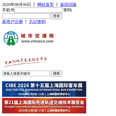
2026年08月06日
丨
网站首页
丨
返回旧版
手机号
密码
新用户注册
丨
忘记密码