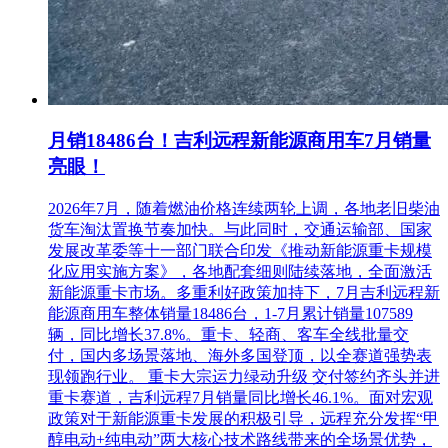
月销18486台！吉利远程新能源商用车7月销量
亮眼！
2026年7月，随着燃油价格连续两轮上调，各地老旧柴油
货车淘汰置换节奏加快。与此同时，交通运输部、国家
发展改革委等十一部门联合印发《推动新能源重卡规模
化应用实施方案》，各地配套细则陆续落地，全面激活
新能源重卡市场。多重利好政策加持下，7月吉利远程新
能源商用车整体销量18486台，1-7月累计销量107589
辆，同比增长37.8%。重卡、轻商、客车全线批量交
付，国内多场景落地、海外多国登顶，以全赛道强势表
现领跑行业。 重卡大宗运力绿动升级 交付签约齐头并进
重卡赛道，吉利远程7月销量同比增长46.1%。面对宏观
政策对于新能源重卡发展的积极引导，远程充分发挥“甲
醇电动+纯电动”两大核心技术路线带来的全场景优势，