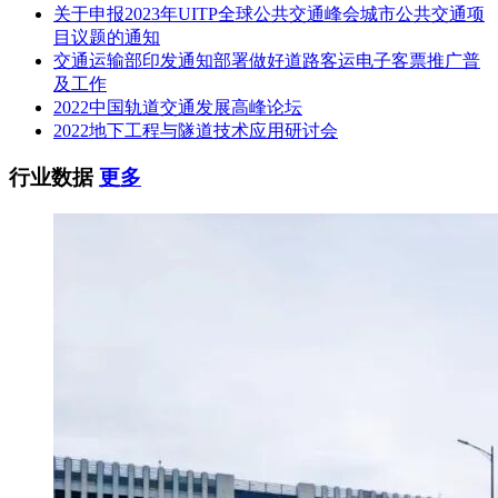
（双线3.508公里/1座、单线3.954公里/3座），包括西军屯特大
关于申报2023年UITP全球公共交通峰会城市公共交通项
桥、洛阳龙门西南上行联络线特大桥、动1线特大桥、动2线特
目议题的通知
大桥等；设梁场1个。
交通运输部印发通知部署做好道路客运电子客票推广普
及工作
里程范围：
正线DK97+587.040～DK105+151.240，郑西高铁
2022中国轨道交通发展高峰论坛
北西上下行联络线、西南上下行联络线，洛宜铁路改建及相关
2022地下工程与隧道技术应用研讨会
工程，动车走行1线、2线（D2DK0+000~D2DK0+507.270）及
洛阳龙门站改扩建工程。
行业数据
更多
焦洛平高铁建成后，将进一步完善中原地区高速铁路网，加速
焦作、洛阳、平顶山等城市间的互联互通，对促进豫西北、豫
西南区域经济社会协调发展具有重要意义。
相关推荐：
轨道交通展展位预订
轨道交通展免费报名参观
相关推荐：
中国轨道交通发展高峰论坛免费参会报名