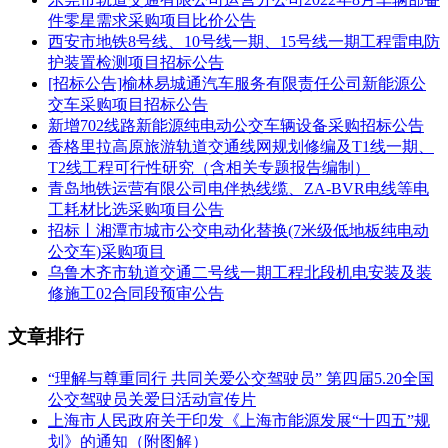
件零星需求采购项目比价公告
数据通信系统
、车地无线通信系统更新
西安市地铁8号线、10号线一期、15号线一期工程雷电防
护装置检测项目招标公告
设置信号系统降级及后备运行模式
[招标公告]榆林易城通汽车服务有限责任公司新能源公
交车采购项目招标公告
配置信号维护监测子系统
新增702线路新能源纯电动公交车辆设备采购招标公告
按
信息安全三级等保
要求实施网络安全改造
香格里拉高原旅游轨道交通线网规划修编及T1线一期、
T2线工程可行性研究（含相关专题报告编制）
投标人要求
青岛地铁运营有限公司电伴热线缆、ZA-BVR电线等电
工耗材比选采购项目公告
投标人须为境内合法注册的独立法人单位，具备
2020年1月1日
招标丨湘潭市城市公交电动化替换(7米级低地板纯电动
以来城市轨道交通信号系统总包集成业绩
，并满足信用、信誉
公交车)采购项目
等相关要求。
乌鲁木齐市轨道交通二号线一期工程北段机电安装及装
修施工02合同段预审公告
本项目
接受联合体投标
，联合体单位不超过2家。
文章排行
其他信息
“理解与尊重同行 共同关爱公交驾驶员” 第四届5.20全国
投标文件递交截止时间：
2026年2月6日9:30
公交驾驶员关爱日活动宣传片
上海市人民政府关于印发《上海市能源发展“十四五”规
评标方式：综合评估法
划》的通知（附图解）