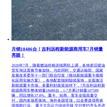
步评审合格的投标文件。
投标报
偏差率=100%×（投标人评标价－评标
价的偏
基准价）/评标基准价，偏差率计算结
2.2.3
差率计
果保留三位小数。
算公式
评分因
最高
条款号
素（偏
评分标准
分
差率）
1.等于评标基准价得满分。
月销18486台！吉利远程新能源商用车7月销量
亮眼！
2.每高于评标基准价1%扣 1 分，
投
偏离不足1%的，按照插入法计算
2026年7月，随着燃油价格连续两轮上调，各地老旧柴油
标
得分。
货车淘汰置换节奏加快。与此同时，交通运输部、国家
报
投标报
发展改革委等十一部门联合印发《推动新能源重卡规模
价
价与评
3.每低于评标基准价1%
2.2.4（1）
50.00
化应用实施方案》，各地配套细则陆续落地，全面激活
评
标基准
扣 0.5 分，偏离不足1%的，按照
新能源重卡市场。多重利好政策加持下，7月吉利远程新
分
价
插入法计算得分。
能源商用车整体销量18486台，1-7月累计销量107589
标
以有效投标文件的最低评标价或
辆，同比增长37.8%。重卡、轻商、客车全线批量交
准
次低评标价为评标基准价时，低
付，国内多场景落地、海外多国登顶，以全赛道强势表
于或等于评标基准价得满分。
现领跑行业。 重卡大宗运力绿动升级 交付签约齐头并进