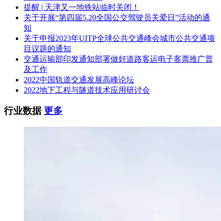
提醒 | 天津又一地铁站临时关闭！
条款内
条款号
编列内容
关于开展“第四届5.20全国公交驾驶员关爱日”活动的通
容
知
投标报价：50.00 分
关于申报2023年UITP全球公共交通峰会城市公共交通项
目议题的通知
技术响应：24.00 分
交通运输部印发通知部署做好道路客运电子客票推广普
商务响应：5.00 分
及工作
分值构
2022中国轨道交通发展高峰论坛
成（总
售后服务：10.00 分
2022地下工程与隧道技术应用研讨会
2.2.1
分100
安装及调试方案：5.00 分
分）
行业数据
更多
业绩：6.00 分
其他评分因素：0 分(如有)
一、评标基准值计算方法的确定
方法三
方法三：评标基准价=A×K。
以有效投标文件的评标价算术平均值