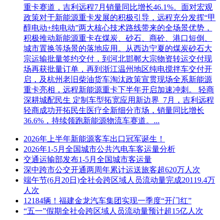
重卡赛道，吉利远程7月销量同比增长46.1%。面对宏观
执行计划安排合理、详细、项目
政策对于新能源重卡发展的积极引导，远程充分发挥“甲
全面，可操作性、实施性强、投
醇电动+纯电动”两大核心技术路线带来的全场景优势，
标人能提交完整的测试计划、详
积极推动新能源重卡在煤炭、砂石、商砼、港口短倒、
细的现场测试项目大纲、对配备
城市置换等场景的落地应用。从西边宁夏的煤炭砂石大
的测试技术力量、所需时间、现
宗运输批量签约交付，到河北邯郸大宗物资转运交付现
场条件的要求等内容描述清晰完
场再获批量订单，再到浙江温州地区纯电搅拌车交付开
整，调试方案完善，测试项目、
启，及杭州老旧柴油货车淘汰政策宣贯现场全系新能源
项目管
调试时间合理，试运营期间能够
重卡亮相，远程新能源重卡下半年开启加速冲刺。 轻商
理及系
预见各种潜在的运营故障和风
深耕城配民生 定制车型拓宽应用新边界 7月，吉利远程
4.00
统方案
险。系统功能、系统主要技术指
轻商成功开拓民生医疗全新细分市场，销量同比增长
1
标、系统采用连续速度曲线控制
36.6%，持续领跑新能源物流车赛道。...
(0~4.00)
模式进行闭塞设计满足基本运营
2026年上半年新能源客车出口冠军诞生！
要求，系统具有较完善的自检和
2026年1-5月全国城市公共汽电车客运量分析
自诊断功能，并能将全部维修信
交通运输部发布1-5月全国城市客运量
息上传至维护监测子系统，系统
深中跨市公交开通两周年累计运送旅客超620万人次
须具有降级和后备运行模式，
端午节(6月20日)全社会跨区域人员流动量完成20119.4万
RAMS 指标满足要求。酌情打
人次
分，满分4分。
12184辆！福建金龙汽车集团实现一季度“开门红”
系统能力设计、牵引计算及参
项目管
“五一”假期全社会跨区域人员流动量预计超15亿人次
数、指标，满足安全指标及安全
理及系