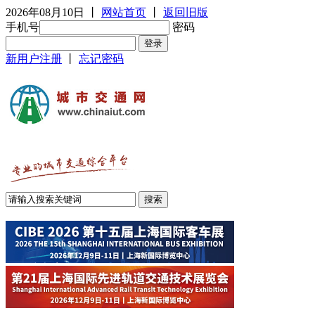
2026年08月10日
丨
网站首页
丨
返回旧版
手机号
密码
新用户注册
丨
忘记密码