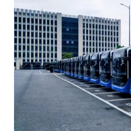
为A（若有效投标文件小于7家时，取
有效投标文件的评标价算术平均值为
A；若有效投标文件大于等于7家小于
10家时，去掉其中的一个最高价和一
个最低价后取算术平均值为A；若有效
投标文件大于等于10家时，去掉其中
的二个最高价和二个最低价后取算术
评标基
平均值为A）。
2.2.2
准价计
算方法
K取值为
99
%（取值范围为：
95%~100%，在招标文件中明确或开
标前随机抽取）
说明一：评标价是指经澄清、补正和
修正算术计算错误的投标报价。
说明二：评标委员会在评标报告上签
字后，评标基准价不因招投标当事人
质疑、投诉、复议以及其它任何情形
而改变。
说明三：上文“有效投标文件”是指经初