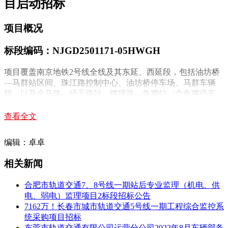
目启动招标
项目概况
标段编码：
NJGD2501171-05HWGH
项目覆盖南京地铁2号线全线及其东延、西延段，包括油坊桥
—马群站区间、珠江路控制中心、油坊桥停车场、马群车辆
段，以及金马路—经天路站、螺塘路—鱼嘴站（含鱼嘴停车
场）。
本次招标为
信号系统设备采购标段
，采用系统设备集成招标模
查看全文
式，建设工期约1760天。
编辑：卓卓
建设内容
相关新闻
项目将对既有信号系统进行全面更新改造，核心内容包括：
合肥市轨道交通7、8号线一期站后专业监理（机电、供
采用基于通信的列车自动控制（CBTC）系统
电、弱电）监理项目2标段招标公告
正线、车辆段及停车场ATP/ATO、
CI系统
更新改造
7162万！长春市城市轨道交通5号线一期工程综合监控系
统采购项目招标
采用
自主可控服务器硬件方案
东莞市轨道交通有限公司运营分公司2022年8月车辆部备