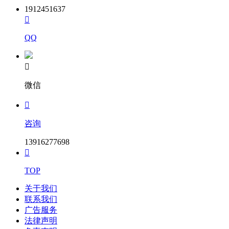
认证要求，系统安全性设计、计
4.00
统方案
1912451637
算、分析合理，符合有关标准。
2

(0~4.00)
酌情打分，满分4分。
技
QQ
列车自动监控（ATS）子系统、
术
列车自动防护（ATP)子系统、列
响
车自动运行（ATO)子系统、正线
应

及车辆段计算机联锁(CI)系统、
核心子
2.2.4（2）
评
数据通信（DCS)子系统满足要
系统技
微信
5.00
分
求，系统构成满足招标文件要
术要求
标
(0~5.00)
求，描述完整、无缺项，系统组

准
成设备等先进、全面，子系统功
咨询
能完整、无缺项，系统功能先
进。酌情打分，满分5分。
13916277698
1.电源屏结构模块化；电源屏具

有短路保护、可靠的人身安全防
护及电气火灾防护，具备对地漏
TOP
泄检测的功能等描述清楚全面；
设备技
关于我们
2.计轴设备性能可靠，且型号、
6.00
术要求
联系我们
厂家、性能等描述清楚全面；
(0~6.00)
广告服务
3.转辙机、信号机（含灯丝报
法律声明
警）、道岔缺口监测、道岔融雪