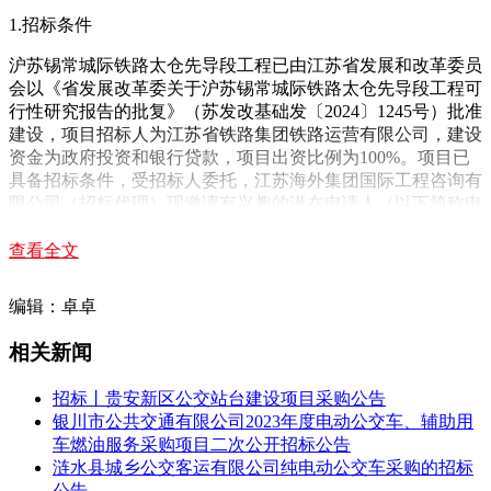
1.招标条件
沪苏锡常城际铁路太仓先导段工程已由江苏省发展和改革委员
会以《省发展改革委关于沪苏锡常城际铁路太仓先导段工程可
行性研究报告的批复》（苏发改基础发〔2024〕1245号）批准
建设，项目招标人为江苏省铁路集团铁路运营有限公司，建设
资金为政府投资和银行贷款，项目出资比例为100%。项目已
具备招标条件，受招标人委托，江苏海外集团国际工程咨询有
限公司（招标代理）现邀请有兴趣的潜在申请人（以下简称申
请人）对沪苏锡常城际铁路太仓先导段项目动车组采购项目提
出资格预审申请。
查看全文
编辑：卓卓
2.项目概况与招标内容
相关新闻
2.1项目概况
招标丨贵安新区公交站台建设项目采购公告
沪苏锡常城际铁路太仓先导段工程起自太仓站，主要沿站前大
银川市公共交通有限公司2023年度电动公交车、辅助用
道、江南路、兴业南路敷设，止于沪苏省界，与上海市域铁路
车燃油服务采购项目二次公开招标公告
嘉闵线
北延伸工程在省界贯通衔接，线路全长约10.4公里。全
涟水县城乡公交客运有限公司纯电动公交车采购的招标
线设车站3座，分别为太仓站、白云渡路站、十八港路站，太
公告