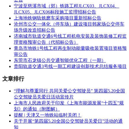
仓站设站后折返线兼车辆出入段线，白云渡路站预留沪苏锡常
宁波至慈溪市域（郊）铁路工程JLCX03、JLCX04、
城际铁路主线接轨条件。设置太仓车辆段1座、牵引变电所1
JLCX05、JLCX06标段施工监理招标公告
处，本线纳入既有嘉闵线行车调度台管辖和上海市域铁路调度
上海地铁钢轨铣磨车采购项目重新招标公告
中心管理指挥。
沧州市公交一体化（停车场）建设项目韩家场公交停车
场升级改造招标公告
2.2主要技术标准
济南城市轨道交通6号线工程机电安装及装饰装修工程监
铁路等级为城际铁路，正线数目为双线，速度目标值为160公
理资格预审公告（代招标公告）
里/小时，正线最小线间距为4米，最小曲线半径一般地段为
青岛市地铁1号线工程再生制动能量吸收装置项目资格预
1500米(困难地段根据速度确定)，正线最大坡度一般地段为
审公告
20‰(困难地段为30‰)，供电方式采用25kV交流供电，车辆采
东莞市石龙镇公共交通智能优化工程（一期）
用
市域C型车
，站台长度为201米，列车运行控制方式为
贵阳轨道交通3号线一期工程建设创新技术总结服务项目
CTCS2+ATO
。
文章排行
2.3招标范围
“理解与尊重同行 共同关爱公交驾驶员” 第四届5.20全国
本次招标拟划分为1个标段，即HSXC-CJTL-DCZ1标段。
公交驾驶员关爱日活动宣传片
上海市人民政府关于印发《上海市能源发展“十四五”规
本次招标范围：3列8编组
市域C型动车组
（包含相关配套设
划》的通知（附图解）
备、设施及服务），国产化率不低于75%。
提醒 | 天津又一地铁站临时关闭！
2.4计划交货时间、地点
关于开展“第四届5.20全国公交驾驶员关爱日”活动的通
知