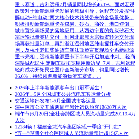
重卡赛道，吉利远程7月销量同比增长46.1%。面对宏观
政策对于新能源重卡发展的积极引导，远程充分发挥“甲
醇电动+纯电动”两大核心技术路线带来的全场景优势，
积极推动新能源重卡在煤炭、砂石、商砼、港口短倒、
城市置换等场景的落地应用。从西边宁夏的煤炭砂石大
宗运输批量签约交付，到河北邯郸大宗物资转运交付现
场再获批量订单，再到浙江温州地区纯电搅拌车交付开
启，及杭州老旧柴油货车淘汰政策宣贯现场全系新能源
重卡亮相，远程新能源重卡下半年开启加速冲刺。 轻商
深耕城配民生 定制车型拓宽应用新边界 7月，吉利远程
轻商成功开拓民生医疗全新细分市场，销量同比增长
36.6%，持续领跑新能源物流车赛道。...
2026年上半年新能源客车出口冠军诞生！
2026年1-5月全国城市公共汽电车客运量分析
交通运输部发布1-5月全国城市客运量
深中跨市公交开通两周年累计运送旅客超620万人次
端午节(6月20日)全社会跨区域人员流动量完成20119.4万
人次
12184辆！福建金龙汽车集团实现一季度“开门红”
“五一”假期全社会跨区域人员流动量预计超15亿人次