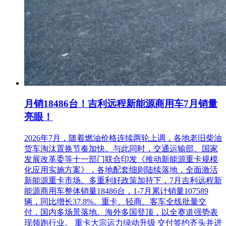
月销18486台！吉利远程新能源商用车7月销量
亮眼！
2026年7月，随着燃油价格连续两轮上调，各地老旧柴油
货车淘汰置换节奏加快。与此同时，交通运输部、国家
发展改革委等十一部门联合印发《推动新能源重卡规模
化应用实施方案》，各地配套细则陆续落地，全面激活
新能源重卡市场。多重利好政策加持下，7月吉利远程新
能源商用车整体销量18486台，1-7月累计销量107589
辆，同比增长37.8%。重卡、轻商、客车全线批量交
付，国内多场景落地、海外多国登顶，以全赛道强势表
现领跑行业。 重卡大宗运力绿动升级 交付签约齐头并进