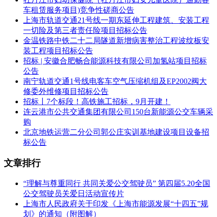
车租赁服务项目)竞争性磋商公告
上海市轨道交通21号线一期东延伸工程建筑、安装工程
一切险及第三者责任险项目招标公告
金温铁路中铁二十二局隧道新增病害整治工程波纹板安
装工程项目招标公告
招标 | ​​安徽合肥畅合能源科技有限公司加氢站项目招标
公告
南宁轨道交通1号线电客车空气压缩机组及EP2002阀大
修委外维修项目招标公告
项目二
招标丨7个标段！高铁施工招标，9月开建！
公交公司2026年度城市新能源公交客车采购项目，数量25台，
连云港市公共交通集团有限公司150台新能源公交车辆采
预算1800万元。
购
北京地铁运营二分公司郭公庄实训基地建设项目设备招
标公告
文章排行
“理解与尊重同行 共同关爱公交驾驶员” 第四届5.20全国
公交驾驶员关爱日活动宣传片
上海市人民政府关于印发《上海市能源发展“十四五”规
划》的通知（附图解）