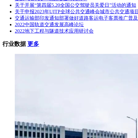
关于开展“第四届5.20全国公交驾驶员关爱日”活动的通知
（三）本项目的特定资格要求：①投标人和投标产品须已进入
关于申报2023年UITP全球公共交通峰会城市公共交通项
交通运输部印发通知部署做好道路客运电子客票推广普及
（四）未被列入失信被执行人、重大税收违法案件当事人名单
2022中国轨道交通发展高峰论坛
单位负责人为同一人或者存在直接控股、管理关系的不同供应
2022地下工程与隧道技术应用研讨会
本项目实行电子招标投标。
行业数据
更多
三、评标办法
本项目采用：综合评分法。具体细则详见招标文件“资格审查及
四、获取招标文件
（一）采购文件提供时间：2022年07月27日 09:00至2022年08月02
（二）地点：宿迁市公共资源交易电子服务平台（http://ggzy.xzspj.su
（三）方式：供应商应在采购文件提供的时间内，使用CA锁通过宿迁市公共
到本项目获取采购文件。供应商成功获取采购文件后，可通过电
供应商网上获取采购文件需申领 CA 锁，可通过宿迁市公共资
未及时办理相关手续导致无法参与投标的，相关责任由供应商