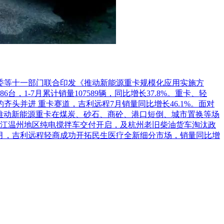
网页截屏应当留有（或注明）查询时点的网页地址和网络时间标
严重违法失信行为记录名单，拒绝其参与政府采购活动。
革委等十一部门联合印发《推动新能源重卡规模化应用实施方
1-7月累计销量107589辆，同比增长37.8%。重卡、轻
头并进 重卡赛道，吉利远程7月销量同比增长46.1%。面对
推动新能源重卡在煤炭、砂石、商砼、港口短倒、城市置换等场
江温州地区纯电搅拌车交付开启，及杭州老旧柴油货车淘汰政
7月，吉利远程轻商成功开拓民生医疗全新细分市场，销量同比增