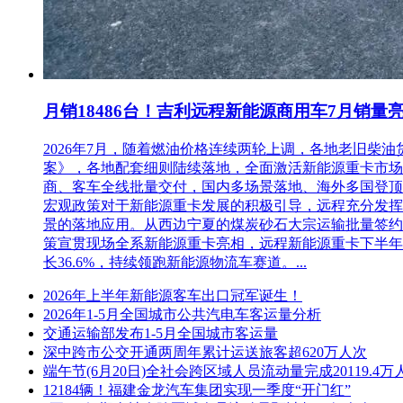
3.
信用信息查询记录和证据留存的方式：由采购人在资格审查
记。信用查询记录（网页截屏和《政府采购信用信息查询使用
4.
信用信息的使用规则：采购人对供应商信用记录进行甄别，
（二）监督单位电话：（0527）84355717
月销18486台！吉利远程新能源商用车7月销量
八、对本次招标提出询问，请按以下方式联系。
2026年7月，随着燃油价格连续两轮上调，各地老旧
案》，各地配套细则陆续落地，全面激活新能源重卡市场。多重
1.采购人信息
商、客车全线批量交付，国内多场景落地、海外多国登顶，
宏观政策对于新能源重卡发展的积极引导，远程充分发挥
名称：宿迁市城市公共交通有限公司
景的落地应用。从西边宁夏的煤炭砂石大宗运输批量签约
地址：宿城区双庄镇通湖大道宿蔡路18号
策宣贯现场全系新能源重卡亮相，远程新能源重卡下半年
长36.6%，持续领跑新能源物流车赛道。...
联系方式：0527-80765771
2026年上半年新能源客车出口冠军诞生！
2.采购代理机构信息
2026年1-5月全国城市公共汽电车客运量分析
交通运输部发布1-5月全国城市客运量
名称：江苏四维工程咨询管理有限公司
深中跨市公交开通两周年累计运送旅客超620万人次
端午节(6月20日)全社会跨区域人员流动量完成20119.4万
地址：九鼎党群服务中心四楼北
12184辆！福建金龙汽车集团实现一季度“开门红”