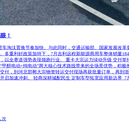
现场查询信用信息，网页截屏打印，与其他采购文件一并保存。
情况说明》）由采购人授权的经办人签字确认。
对列入失信被执行人、重大税收违法案件当事人名单、政府采购
亮眼！
柴油货车淘汰置换节奏加快。与此同时，交通运输部、国家发展改
利好政策加持下，7月吉利远程新能源商用车整体销量18486台，
以全赛道强势表现领跑行业。 重卡大宗运力绿动升级 交付签约齐
“甲醇电动+纯电动”两大核心技术路线带来的全场景优势，积极
交付，到河北邯郸大宗物资转运交付现场再获批量订单，再到浙
开启加速冲刺。 轻商深耕城配民生 定制车型拓宽应用新边界 
人次