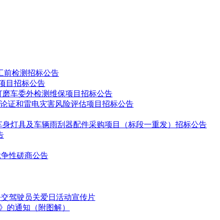
2年民生实事项目的实施意见》宿发【2022】1号文件要求，宿
数量：30辆；
；
标，但每个投标人只能在1个分包上中标。如某投标人在两个分包
工前检测招标公告
池项目招标公告
但不参与推荐中标候选人的排序。本项目开标、评标按标段顺序
钢轨打磨车委外检测维保项目招标公告
论证和雷电灾害风险评估项目招标公告
制造业。
镜、车身灯具及车辆雨刮器配件采购项目（标段一重发）招标公告
告
定情形的，对小微企业报价给予扣除（扣除比例详见“投标人须知
竞争性磋商公告
规定的6项条件（按要求提供投标声明及承诺函）。
国公交驾驶员关爱日活动宣传片
划》的通知（附图解）