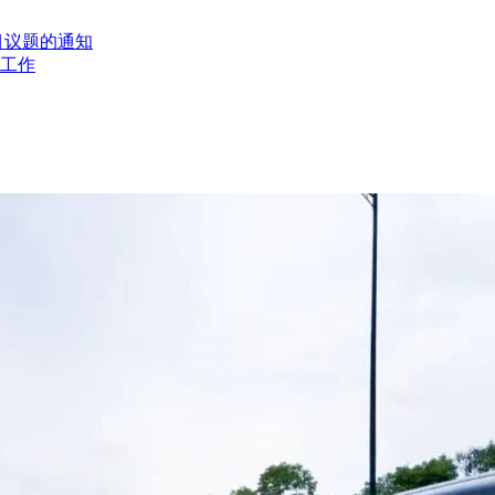
工业和信息化部的《道路机动车辆生产企业及产品公告》；②投
目议题的通知
工作
、政府采购严重违法失信行为记录名单（以本公告“投标人信用信
商，不得参加同一合同项下的政府采购活动。否则，相关投标均
评标办法”内容。
日 18:00。
qian.gov.cn/）
资源交易电子服务平台（http://ggzy.xzspj.suqian.
子服务平台打印“采购文件获取的回执”。
源交易服务平台办事指南-下载中心模块搜索“CA证书及电子签
自行承担。