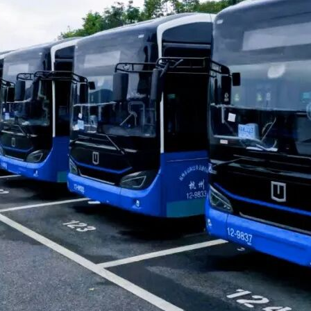
标包分别获取采购文件。投标人未按要求获取招标文件导致无法
:00
共资源电子交易平台（以下简称“电子交易平台”），逾期完成上
（http://ggzy.xzspj.suqian.gov.cn/）的
发布之日起五个工作日。采购公告发布媒体：宿迁市公共资源交
）、“中国政府采购”网（www.ccgp.gov.cn）、江苏政府采购网（www.