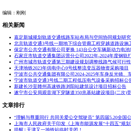
（五）采购需求：根据中共宿迁市委、宿迁市人民政府《关于202
车，用于更新老旧车辆，项目分为两个包，即：
编辑：刚刚
包1：10.5米级纯电动城市公交车（铝合金车身、轮边驱动），
相关新闻
包2：10.5米级纯电动城市公交车（钢结构车身），数量：30辆
嘉定新城规划轨道交通线路车站布局与空间协同规划研究
注：本项目共分2个分包，各投标人可就上述分包中2个分包投
北京轨道交通3号线一期地下综合管廊工程穿越道路设施
保定市公共交通有限公司更换 143台公交车辆新动力电
已按上述规定被推荐为第一中标候选人的，参与其它分包评标
石家庄市轨道交通集团运营分公司2022年-2024年度
广州市城市轨道交通第三期建设规划调整线路气候可行性
（六）合同履行期限：合同生效日起45日历天内供货到位；
天津地铁2023年供电中心9号线整流变压器物资采购项目
（七）本项目采购的标的对应的中小企业划分标准所属行业为
宁波市公共交通集团有限公司2024-2025年车身反光
宁波市轨道交通3号线二期工程低压电气设备采购招标公
落实的政府采购政策：投标人提供的货物、工程或者服务符合规
新建长沙至赣州高速铁路浏阳站建筑设计项目招标公告
遂宁市公安局观音湖下穿隧道350兆基站建设项目(二次)
（八）本项目不接受联合体投标。
文章排行
二、申请人的资格要求
（一）具备《中华人民共和国政府采购法》第二十二条第一款
“理解与尊重同行 共同关爱公交驾驶员” 第四届5.20全
上海市人民政府关于印发《上海市能源发展“十四五”规
（二）落实政府采购政策需满足的资格要求：无。
提醒 | 天津又一地铁站临时关闭！