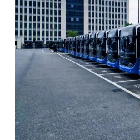
（四）本项目共分两个包。供应商参与两个标包投标的，应按
（五）售价：0元。
五、提交投标文件截止时间、开标时间和地点
（一）投标文件提交截止时间及开标时间：2022年08月16日 09:30
（二）投标人应在截止时间前将电子投标文件上传至宿迁市公
（三）本项目采用：不见面开标。投标人登录宿迁市公共资源交易电子服务平台
六、采购公告（采购文件公告）期限
本采购公告（采购文件公告）期限，为采购公告（采购文件）
七、其他补充事宜
（一）投标人信用信息
1.
信用信息查询渠道为：“信用中国”网（www.creditchina.gov.cn
2.
信用信息查询截止时点：资格审查结束前。