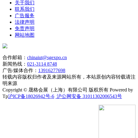
关于我们
11．如果第一中价候选人中价后不按比价结果签订合同，业主
联系我们
可确定有能力履行合同的第二中价候选人中价，或重新组织比
广告服务
价。如果第二中价候选人中价后不按比价结果签订合同，业主
法律声明
可确定有能力履行合同的第三中价候选人中价，或重新组织比
免责声明
价。如果第三中价候选人均不按比价结果签订合同，则比价失
网站地图
败，业主须重新组织比价。
12.本项目报价响应有效期应在报价截止日后180天内保持有
合作邮箱：
chinaiut@sgexpo.cn
效。报价响应有效期比规定时间短的将被视为非响应性报价，
新闻热线：
021-3114 8748
业主可以不接受其报价。
广告/媒体合作：
13916277698
13.中价供应商供货时须按照业主的物资编码规则或备注信息
转载内容版权归作者及来源网站所有，本站原创内容转载请注
在交付货物上黏贴相应的物资信息。
明来源
Copyright © 晟格会展（上海）有限公司 版权所有 Powered by
14.本公告在城轨采购网“www.mtrmart.com”、东莞市轨道交通
Tp
沪ICP备18026942号-6
沪公网安备 31011302006543号
有限公司官网“www.dggdjt.com”及中国采购与招标
网“http://www.chinabidding.com.cn/”；请登录上述网站浏览公
告及附件的详细内容。本公告的修改、补充，在上述各网站发
布，本公告在各媒体发布的文本如有不同之处，以在城轨采购
网发布的文本为准。
15.本项目联系方式