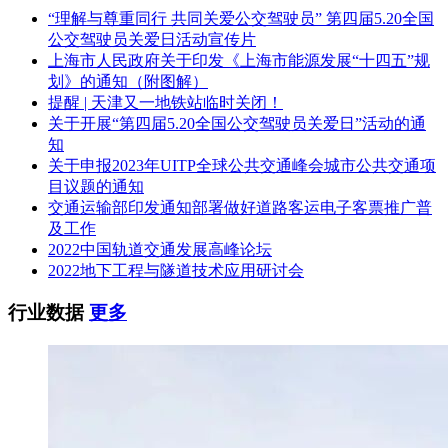
录”中禁止参加政府采购活动期间。（如相关失信记录已失
“理解与尊重同行 共同关爱公交驾驶员” 第四届5.20全国
效，报价人提供相关证明资料）；
公交驾驶员关爱日活动宣传片
上海市人民政府关于印发《上海市能源发展“十四五”规
(5)未被列入“中国执行信息公开网”失信被执行人。（如相关失
划》的通知（附图解）
信记录已失效，报价人提供相关证明资料）；
提醒 | 天津又一地铁站临时关闭！
关于开展“第四届5.20全国公交驾驶员关爱日”活动的通
(6)报价人不存在以下情形①存在大额诉讼或多宗诉讼或其它
知
违法、违约等影响本次招标项目正常履行的情形。②报价人或
关于申报2023年UITP全球公共交通峰会城市公共交通项
其关联公司曾与东莞市交通投资集团有限公司及其下属企业签
目议题的通知
订合同，且在履约过程中因报价人或其关联公司严重违约而导
交通运输部印发通知部署做好道路客运电子客票推广普
致合同变更、中止、解除的。③报价人或其关联公司正在与东
及工作
莞市交通投资集团有限公司及其下属企业发生诉讼的。④法院
2022中国轨道交通发展高峰论坛
判决或仲裁裁决认定报价人或其关联公司在与东莞市交通投资
2022地下工程与隧道技术应用研讨会
集团有限公司及其下属企业履约过程中存在违约责任或过失责
任的。（须提供书面承诺声明）。
行业数据
更多
[注]：1、报价人提供资格证明文件复印件并加盖公司公章，
原件备查；
2、报价人提供资格证明文件必须在有效期内。
5.公告时间、报名时间、报名方式：