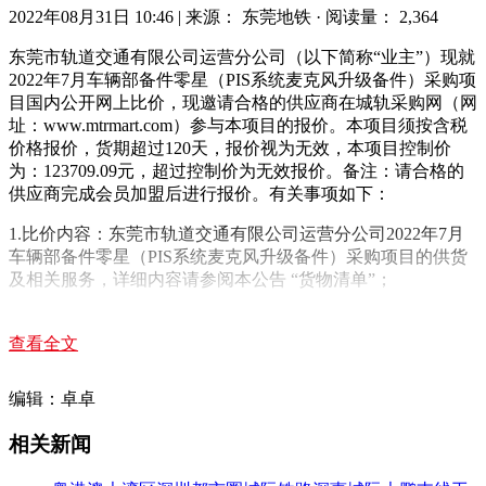
2022年08月31日 10:46
|
来源： 东莞地铁
·
阅读量： 2,364
东莞市轨道交通有限公司运营分公司（以下简称“业主”）现就
2022年7月车辆部备件零星（PIS系统麦克风升级备件）采购项
目国内公开网上比价，现邀请合格的供应商在城轨采购网（网
址：www.mtrmart.com）参与本项目的报价。本项目须按含税
价格报价，货期超过120天，报价视为无效，本项目控制价
为：123709.09元，超过控制价为无效报价。备注：请合格的
供应商完成会员加盟后进行报价。有关事项如下：
1.比价内容：东莞市轨道交通有限公司运营分公司2022年7月
车辆部备件零星（PIS系统麦克风升级备件）采购项目的供货
及相关服务，详细内容请参阅本公告 “货物清单”；
2.项目供货地点
查看全文
交货地点包括东莞市轨道交通有限公司运营分公司东城车辆段
物资总库（东莞市茶山镇茶山北路东城车辆段）等。具体交货
编辑：卓卓
时间、地点以买方书面通知为准。
相关新闻
3.比选原则：项目包整包比价，在完全符合采购需求、质量和
服务的前提下，以项目包报价总价（含税）最低价中选为原