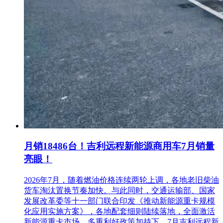
（1）所有报价人须按要求提交比价保证金，金额为（人民
币）2474.00元。比价保证金必须由报价人的银行对公账户转
出，否则视为报价无效。
（2）本次比价保证金的提交仅接受银行转账的方式。报价人
按照比价公告发布后城轨采购网推送的银行账户缴纳比价保证
金，比价保证金必须在项目报名截止时间前提交，并以收款银
行显示保证金到账的时间为准。逾期或未提交比价保证金的报
价人，其报价无效。
（3）比价保证金的退还：未中价报价人的比价保证金，将在
本项目比价结束后予以原路退还；中价报价人的比价保证金，
在签署合同并提交履约保证金后予以原路退还。如在退还比价
保证金时发生银行费用，则在比价保证金金额内扣减后将余额
退回。
月销18486台！吉利远程新能源商用车7月销量
亮眼！
7.本项目仅接受报名截止前于城轨采购网提报的澄清，各供应
商如有澄清，于报名的同时一并提出，如项目内容有变将另行
2026年7月，随着燃油价格连续两轮上调，各地老旧柴油
通知。
货车淘汰置换节奏加快。与此同时，交通运输部、国家
发展改革委等十一部门联合印发《推动新能源重卡规模
注：如原生产厂商或授权代理商出具的证明材料未通过评审
化应用实施方案》，各地配套细则陆续落地，全面激活
的，将作为无效报价处理。
新能源重卡市场。多重利好政策加持下，7月吉利远程新