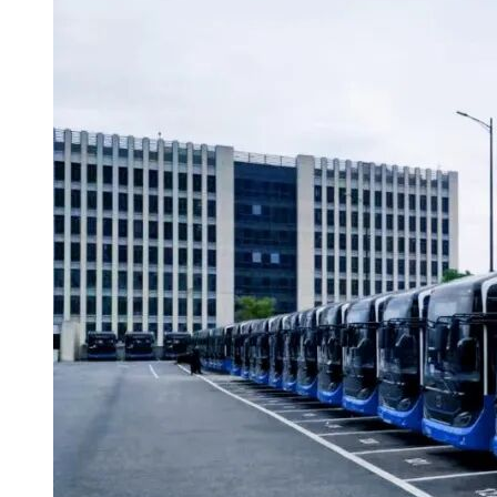
公告时间：见项目详情；
报名时间：见项目详情；
报名方式：网上报名；
报名时不得上传非报名要求的资料，如价格信息等。报名人须
到城轨采购网（网址：
www.mtrmart.com
)上传以下资料（未按
以下格式提交的报价将被视为无效报价）：
（1）营业执照复印件（副本）（加盖公章）；
（2）法定代表人证明书、法定代表人授权书（格式见附件，
正本加盖公章）；
（3）法定代表人、被授权人身份证复印件（加盖公章）；
（4）合格投标人承诺声明（加盖公章）；
（5）报价承诺书（格式见附件，加盖公章）
6.比价保证金：