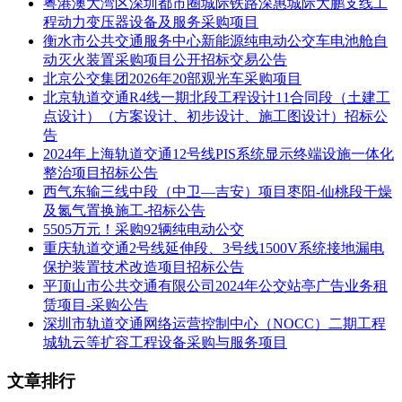
粤港澳大湾区深圳都市圈城际铁路深惠城际大鹏支线工
则。
程动力变压器设备及服务采购项目
4.参与报名供应商的资格要求：
衡水市公共交通服务中心新能源纯电动公交车电池舱自
动灭火装置采购项目公开招标交易公告
（1）报价人必须是具有独立承担民事责任能力的法人或其他
北京公交集团2026年20部观光车采购项目
组织（分公司参加投标必须取得总公司唯一授权），授权书必
北京轨道交通R4线一期北段工程设计11合同段（土建工
须写明授权投标及处理投标相关事宜的权限，授权书需加盖总
点设计）（方案设计、初步设计、施工图设计）招标公
公司公章，法定代表人为同一人的两个及两个以上法人，母公
告
司、全资子公司或有控股、管理关系的不同单位，不得同时参
2024年上海轨道交通12号线PIS系统显示终端设施一体化
加本项目或本项目同一标段的比价；
整治项目招标公告
西气东输三线中段（中卫—吉安）项目枣阳-仙桃段干燥
(2)报价人（含其授权的下属单位、分支机构）参加本项目投
及氮气置换施工-招标公告
标前三年内，在经营活动中没有重大违法记录（须提供书面声
5505万元！采购92辆纯电动公交
明）；
重庆轨道交通2号线延伸段、3号线1500V系统接地漏电
保护装置技术改造项目招标公告
(3)本项目不接受联合体投标；
平顶山市公共交通有限公司2024年公交站亭广告业务租
(4)报价人未被列入“信用中国”网站
赁项目-采购公告
（www.creditchina.gov.cn）“记录失信被执行人或重大税收违
深圳市轨道交通网络运营控制中心（NOCC）二期工程
法案件当事人名单或政府采购严重违法失信行为”记录名单
城轨云等扩容工程设备采购与服务项目
及“国家企业信用信息公示系统”网站（ http://www. gsxt. gov.cn
）严重违法失信企业名单；不处于中国政府采购网
文章排行
（www.ccgp.gov.cn）“政府采购严重违法失信行为信息记