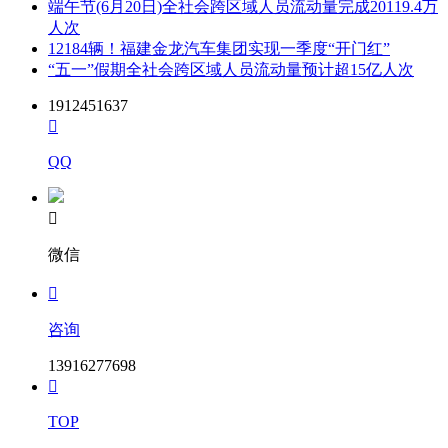
的品牌及型号与需求清单已有的品牌及型号不一致时，以需求
端午节(6月20日)全社会跨区域人员流动量完成20119.4万
清单已有的品牌及型号为准签订合同；对于需求清单中无品牌
人次
的物资，报价人须填写所报价物资对应的品牌及型号，作为后
12184辆！福建金龙汽车集团实现一季度“开门红”
续合同签订及到货验收的依据。要求品牌及型号信息填写完
“五一”假期全社会跨区域人员流动量预计超15亿人次
整，否则视为报价无效。
1912451637
10.包括但不限于下列情况的，将按照业主公司规定和合同条

款等相关规定进行处理，并将没收比价保证金：
QQ
（1）解密报价后报价人提出撤回或撤销报价或放弃中价资格
或对报价提出实质性修改；

（2）中价人未能在规定期限内签订合同或不按比价结果签订
微信
合同；

（3）中价人未能在规定期限内提交履约保证金；
咨询
（4）经查实报名人报名资料弄虚作假的，比价保证金不予退
还；
13916277698

（5）串通参与网上比价相关行为的，如不同报价人的报价文
件用同一电子设备（如MAC地址相同）编制，打包加密或者
TOP
上传的，视为串通参与比价行为之一。