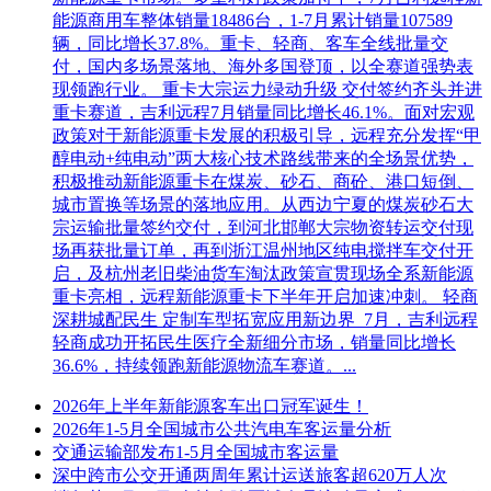
8.正式报价人确定方法：资格审查小组的评委根据公告对报名
能源商用车整体销量18486台，1-7月累计销量107589
人的要求，对各报名人进行资格审查，审查逻辑以各资格审查
辆，同比增长37.8%。重卡、轻商、客车全线批量交
条款为要素，按少数服从多数的原则，只有满足要求的报名人
付，国内多场景落地、海外多国登顶，以全赛道强势表
才能成为合格的正式报价人。如第一次合格的正式报价人不足
现领跑行业。 重卡大宗运力绿动升级 交付签约齐头并进
三家时，视为比价失败，应当重新组织比价，第二次比价时合
重卡赛道，吉利远程7月销量同比增长46.1%。面对宏观
格的正式报价人不足三家时也可组织开价。
政策对于新能源重卡发展的积极引导，远程充分发挥“甲
醇电动+纯电动”两大核心技术路线带来的全场景优势，
9.本次比价采用以下办法确定中价候选人：
积极推动新能源重卡在煤炭、砂石、商砼、港口短倒、
城市置换等场景的落地应用。从西边宁夏的煤炭砂石大
（1）本项目采取以下第①的比价方法：
宗运输批量签约交付，到河北邯郸大宗物资转运交付现
场再获批量订单，再到浙江温州地区纯电搅拌车交付开
①不允许缺漏项，总项总价比：对总项总价进行比较，最低总
启，及杭州老旧柴油货车淘汰政策宣贯现场全系新能源
价的报名人推荐为该项目第一中价候选人，次低者推荐为第二
重卡亮相，远程新能源重卡下半年开启加速冲刺。 轻商
中价候选人，以此类推。如遇评审价相同者，以总货期短者列
深耕城配民生 定制车型拓宽应用新边界 7月，吉利远程
前。如遇评审价及总货期均相同者，取注册资金大者列前。
轻商成功开拓民生医疗全新细分市场，销量同比增长
（2）若清单中同样物资出现两个或以上的报价时，以最低报
36.6%，持续领跑新能源物流车赛道。...
价作为评审价。
2026年上半年新能源客车出口冠军诞生！
（3）报价人报价时须填写所报产品的品牌、型号等信息，对
2026年1-5月全国城市公共汽电车客运量分析
于需求清单中已有品牌物资，报价人均按照需求清单中已有的
交通运输部发布1-5月全国城市客运量
物资描述的品牌进行报价及填写此品牌及型号，若报价人填写
深中跨市公交开通两周年累计运送旅客超620万人次