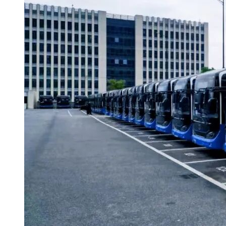
详见公告
八、凡对本次采购提出询问，请按以下方式联系。
1.采购人信息
名称：福建省三明高速公路有限公司
地址：福建省三明市三元区沪明新村198幢交通监控中心5楼
联系方式：庄工 0598-8520598
2.采购代理机构信息
名称：福建省明建工程咨询有限公司
地址：三明市新市中路296号咨询公司
联系方式：小周/张工 0598-7999075/7999278
3.项目联系方式
项目联系人：庄工