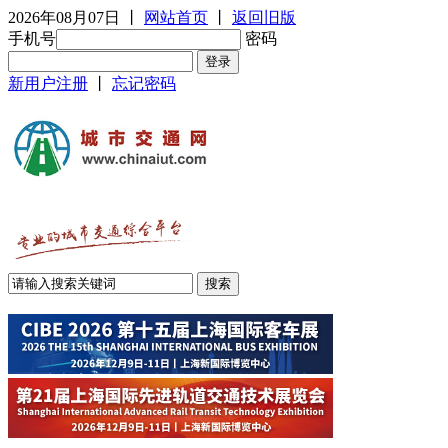
2026年08月07日
丨
网站首页
丨
返回旧版
手机号
密码
新用户注册
丨
忘记密码