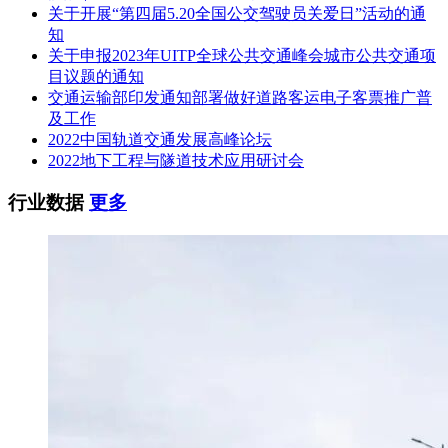
关于开展“第四届5.20全国公交驾驶员关爱日”活动的通
方式：线下
知
售价：￥200.0 元(人民币)
关于申报2023年UITP全球公共交通峰会城市公共交通项
目议题的通知
四、响应文件提交
交通运输部印发通知部署做好道路客运电子客票推广普
及工作
截止时间：2022年10月11日 15点00分(北京时间)
2022中国轨道交通发展高峰论坛
2022地下工程与隧道技术应用研讨会
地点：福建省明建工程咨询有限公司(地址：三明市三元区新
市中路296号2幢3层)一楼会议室
行业数据
更多
五、开启
时间：2022年10月11日 15点00分(北京时间)
地点：福建省明建工程咨询有限公司(地址：三明市三元区新
市中路296号2幢3层)一楼会议室
六、公告期限
自本公告发布之日起3个工作日。
七、其他补充事宜