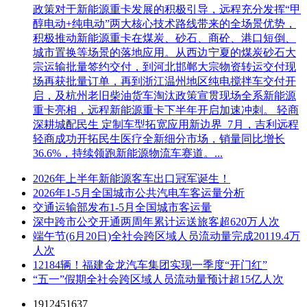
政策对于新能源重卡发展的积极引导，远程充分发挥“甲
醇电动+纯电动”两大核心技术路线带来的全场景优势，
积极推动新能源重卡在煤炭、砂石、商砼、港口短倒、
城市置换等场景的落地应用。从西边宁夏的煤炭砂石大
宗运输批量签约交付，到河北邯郸大宗物资转运交付现
场再获批量订单，再到浙江温州地区纯电搅拌车交付开
启，及杭州老旧柴油货车淘汰政策宣贯现场全系新能源
重卡亮相，远程新能源重卡下半年开启加速冲刺。 轻商
深耕城配民生 定制车型拓宽应用新边界 7月，吉利远程
轻商成功开拓民生医疗全新细分市场，销量同比增长
36.6%，持续领跑新能源物流车赛道。...
2026年上半年新能源客车出口冠军诞生！
2026年1-5月全国城市公共汽电车客运量分析
交通运输部发布1-5月全国城市客运量
深中跨市公交开通两周年累计运送旅客超620万人次
端午节(6月20日)全社会跨区域人员流动量完成20119.4万
人次
12184辆！福建金龙汽车集团实现一季度“开门红”
“五一”假期全社会跨区域人员流动量预计超15亿人次
1912451637