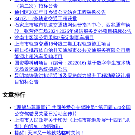
（第二次）招标公告
合同履行期限：成交人应在接到采购人通知后30日历日内送达
通州区2023年县乡道公交站台工程采购公告
到采购人指定供货地点
347亿！2条轨道交通工程获批
石家庄市城市轨道交通线网运营指挥中心、西兆通车辆
本项目( 不接受 )联合体投标。
段、张营停车场2024-2026年保洁服务委外项目招标公告
洮南市客运公司采购7座定制客车项目
二、申请人的资格要求：
上海市轨道交通18号线二期工程轨道施工项目
1.满足《中华人民共和国政府采购法》第二十二条规定;
铜仁松桃苗族自治县安通城市公共交通服务有限公司新
能源出租汽车采购项目
2.落实政府采购政策需满足的资格要求：
国资委科研项目（编号：2022016) 基于数字孪生技术轨
交场景还原系统招标公告
无
昆明地铁防洪排涝通道及应急能力提升工程勘察设计项
目招标公告
3.本项目的特定资格要求：无
三、获取采购文件
文章排行
时间：2022年09月28日 至 2022年10月08日，每天上午9:00至
“理解与尊重同行 共同关爱公交驾驶员” 第四届5.20全国
11:30，下午15:00至17:00。(北京时间，法定节假日除外)
公交驾驶员关爱日活动宣传片
上海市人民政府关于印发《上海市能源发展“十四五”规
地点：福建省明建工程咨询有限公司(地址：三明市新市中路
划》的通知（附图解）
296号2幢3层)
提醒 | 天津又一地铁站临时关闭！