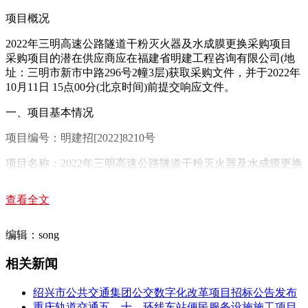
项目概况
2022年三明高速公路隧道干粉灭火器及水成膜更换采购项目
采购项目的潜在供应商应在福建省明建工程咨询有限公司(地
址：三明市新市中路296号2幢3层)获取采购文件，并于2022年
10月11日 15点00分(北京时间)前提交响应文件。
一、项目基本情况
项目编号：明建招[2022]8210号
项目名称：2022年三明高速公路隧道干粉灭火器及水成膜更换
采购项目
查看全文
采购方式：询价
预算金额：172.1448800 万元(人民币)
编辑：song
最高限价(如有)：172.1448800 万元(人民币)
相关新闻
采购需求：
绍兴市公共交通集团公交数字化改革项目招标公告发布
详见公告
重庆轨道交通五、十、环线车站便民服务设施施工项目