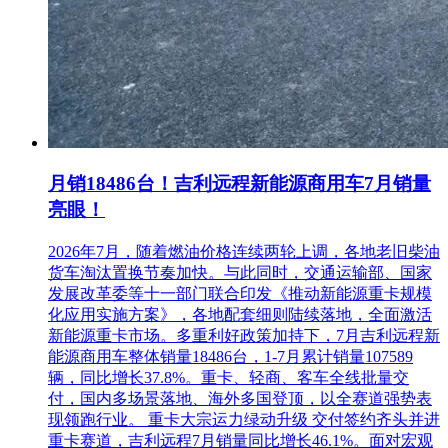
电话：0598-8520598
月销18486台！吉利远程新能源商用车7月销量
亮眼！
2026年7月，随着燃油价格连续两轮上调，各地老旧柴油
货车淘汰置换节奏加快。与此同时，交通运输部、国家
发展改革委等十一部门联合印发《推动新能源重卡规模
化应用实施方案》，各地配套细则陆续落地，全面激活
新能源重卡市场。多重利好政策加持下，7月吉利远程新
能源商用车整体销量18486台，1-7月累计销量107589
辆，同比增长37.8%。重卡、轻商、客车全线批量交
付，国内多场景落地、海外多国登顶，以全赛道强势表
现领跑行业。 重卡大宗运力绿动升级 交付签约齐头并进
重卡赛道，吉利远程7月销量同比增长46.1%。面对宏观