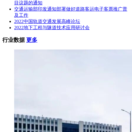
定的6项条件(按要求提供投标声明及承诺函)。
目议题的通知
交通运输部印发通知部署做好道路客运电子客票推广普
(二)本项目的特定资格要求：无
及工作
2022中国轨道交通发展高峰论坛
(三)投标人未被列入失信被执行人、重大税收违法案件当事人
2022地下工程与隧道技术应用研讨会
名单、政府采购严重违法失信行为记录名单(以本公告“四、投
标人信用信息”查询结果为准)。
行业数据
更多
(四)本项目不接受联合体投标。
单位负责人为同一人或者存在直接控股、管理关系的不同供应
商，不得参加同一合同项下的政府采购活动。否则，相关投标
均无效。
本次项目非电子招标投标。
三、评标办法
本项目采用 □ 最低评标价法; ☑ 综合评分法。具体细则详见招
标文件“资格审查及评标办”内容。
四、投标人信用信息
(一)信用信息查询渠道为：“信用中国”网