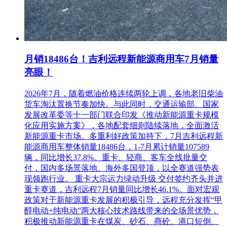
注：报名需携带的证件及材料(加盖单位公章)：1、企业法人
营业执照或事业单位法人证书复印件、法定代表人身份证明
(或法人授权委托书)原件、法定代表人或法人授权委托人身份
复印件，否则不接受报名。2、工本费300元/份(售后不退)。
月销18486台！吉利远程新能源商用车7月销量
本项目共分六个包。供应商参与六个分包投标的，应按分包分
亮眼！
别获取采购文件。投标人未按要求获取招标文件导致无法投标
的，后果自负(其投标文件不予接受)。
2026年7月，随着燃油价格连续两轮上调，各地老旧柴油
货车淘汰置换节奏加快。与此同时，交通运输部、国家
六、提交投标文件截止时间、开标时间和地点
发展改革委等十一部门联合印发《推动新能源重卡规模
化应用实施方案》，各地配套细则陆续落地，全面激活
(一)投标文件提交截止时间及开标时间：2023 年11月24 日9:00
新能源重卡市场。多重利好政策加持下，7月吉利远程新
(二)投标人应在截止时间前将投标文件递交至开标现场，逾期
能源商用车整体销量18486台，1-7月累计销量107589
招标人不予受理。
辆，同比增长37.8%。重卡、轻商、客车全线批量交
付，国内多场景落地、海外多国登顶，以全赛道强势表
(三)本项目采用：
现领跑行业。 重卡大宗运力绿动升级 交付签约齐头并进
重卡赛道，吉利远程7月销量同比增长46.1%。面对宏观
☑ 现场开标。开标地点为:沭阳民生城市公共交通有限公司三
政策对于新能源重卡发展的积极引导，远程充分发挥“甲
楼会议室
醇电动+纯电动”两大核心技术路线带来的全场景优势，
积极推动新能源重卡在煤炭、砂石、商砼、港口短倒、
七、采购公告(采购文件公告)期限