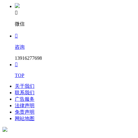
联系方式：15850959933

3.项目联系方式
微信
项目联系人：高红静(组织本项目采购活动的具体工作人员姓
名)

电话：15850959933
咨询
特别推荐
上海国际客车展现场参观报名
13916277698

TOP
关于我们
联系我们
广告服务
法律声明
免责声明
网站地图