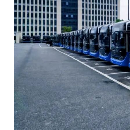
(www.creditchina.gov.cn)、“中国政府采购”网
(www.ccgp.gov.cn)、江苏政府采购网(www.ccgp-
jiangsu.gov.cn)。
(二)信用信息查询截止时点：资格审查结束前。
(三)信用信息查询记录和证据留存的方式：由采购人在资格审
查现场查询信用信息，网页截屏打印，与其他采购文件一并保
存。网页截屏应当留有(或注明)查询时点的网页地址和网络时
间标记。信用查询记录(网页截屏和《政府采购信用信息查询
使用情况说明》)由采购人授权的经办人签字确认。
(四)信用信息的使用规则：采购人对供应商信用记录进行甄
别，对列入失信被执行人、重大税收违法案件当事人名单、政
府采购严重违法失信行为记录名单，拒绝其参与政府采购活
动。
五、获取招标文件
(一)采购文件提供时间：2023年11月6日9:00至2023年11月10日
17:30。
(二)地点：沭阳县尚书苑小区42#商铺。