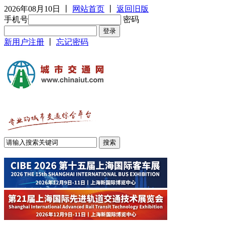
2026年08月10日
丨
网站首页
丨
返回旧版
手机号
密码
新用户注册
丨
忘记密码