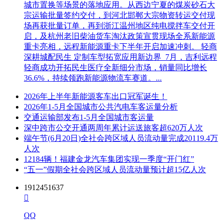
城市置换等场景的落地应用。从西边宁夏的煤炭砂石大
宗运输批量签约交付，到河北邯郸大宗物资转运交付现
本采购公告期限，为采购公告发布之日起五个工作日。采购公
场再获批量订单，再到浙江温州地区纯电搅拌车交付开
告发布媒体：宿迁市沭阳专区网。
启，及杭州老旧柴油货车淘汰政策宣贯现场全系新能源
八、其他补充事宜
重卡亮相，远程新能源重卡下半年开启加速冲刺。 轻商
深耕城配民生 定制车型拓宽应用新边界 7月，吉利远程
无
轻商成功开拓民生医疗全新细分市场，销量同比增长
36.6%，持续领跑新能源物流车赛道。...
九、对本次招标提出询问，请按以下方式联系。
2026年上半年新能源客车出口冠军诞生！
1.采购人信息
2026年1-5月全国城市公共汽电车客运量分析
交通运输部发布1-5月全国城市客运量
名称：沭阳民生城市公共交通有限公司
深中跨市公交开通两周年累计运送旅客超620万人次
地址：沭阳县汽车东站南侧城市公交
端午节(6月20日)全社会跨区域人员流动量完成20119.4万
人次
联系方式：卢诚 13773929779
12184辆！福建金龙汽车集团实现一季度“开门红”
“五一”假期全社会跨区域人员流动量预计超15亿人次
2.采购代理机构信息
1912451637
名称：南京建凯建设项目管理有限公司

地址：沭阳县尚书苑小区42#商铺
QQ