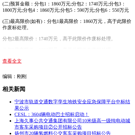
(二)预算金额：分包1：1860万元;分包2：1740万元;分包3：
1800万元;分包4：1860万元;分包5：590万元;分包6：550万元
(三)最高限价(如有)：分包1最高限价：1860万元，高于此限价
作废标处理。
分包2最高限价：1740万元，高于此限价作废标处理。
分包3最高限价：1800万元，高于此限价作废标处理。
分包4最高限价：1860万元，高于此限价作废标处理。
查看全文
分包5最高限价：590万元，高于此限价作废标处理。
编辑：刚刚
分包6最高限价：550万元，高于此限价作废标处理。
相关新闻
(四)采购需求：沭阳民生城市公共交通有限公司拟采购100辆
纯电动公交车，用于更新老旧车辆，项目分为六个包，即：
宁波市轨道交通数字孪生地铁安全应急保障平台中标结
果公示
包:1：8.5米级纯电动公交车(铝车身) ，数量：20辆;(一级踏步)
CESL：3604辆电动巴士招标启动！
上海久事公共交通集团有限公司10米级高一级纯电动城
包2：8.5米级纯电动公交车 (钢车身)，数量：20辆;(一级踏步)
市客车采购项目②公开招标公告
扬州市20辆氢燃料公交客车采购项目招标公告
包3：8.5米级纯电动公交车(钢车身) ，数量：20辆;(大电量)