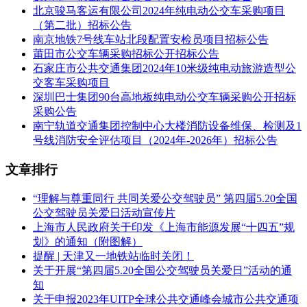
北京骏马客运有限公司2024年纯电动公交车采购项目
包4：8.5米级纯电动公交车(铝车身) ，数量：20辆;(二级踏步)
（第二批）招标公告
南京地铁7号线车站北段配置安检员项目招标公告
包5：5.9米级纯电动公交车 (钢车身)，数量：10辆;(公交版)
莆田市公交车辆采购招标公开招标公告
石家庄市公共交通集团2024年10米级纯电动旅游造型公
包6：5.9米级纯电动公交车 (钢车身)，数量：10辆;(微循环)
交客车采购项目
深圳巴士集团90台高地板纯电动公交车辆采购公开招标
注：1、投标人可以参与六个分包的投标，在一个分包上中标
采购公告
不影响其他分包的排序，可以多投多中。
南宁轨道交通集团控制中心大楼消防设备维保、检测及1
2、本项目共6个分包，开标、评标、定标顺序：依次为分包
号线消防安全评估项目（2024年-2026年）招标公告
1、分包2、分包3、分包4、分包5、分包6。
文章排行
3、评审结束后，若其中一个分包受到质疑投诉等原因，导致
本分包评审结果改变，不影响其他分包评审。
“理解与尊重同行 共同关爱公交驾驶员” 第四届5.20全国
公交驾驶员关爱日活动宣传片
(五)供货期：50日历天
上海市人民政府关于印发《上海市能源发展“十四五”规
划》的通知（附图解）
(六)本项目 □ 是 ☑ 否接受联合体投标。
提醒 | 天津又一地铁站临时关闭！
二、申请人的资格要求
关于开展“第四届5.20全国公交驾驶员关爱日”活动的通
知
(一)具备《中华人民共和国政府采购法》第二十二条第一款规
关于申报2023年UITP全球公共交通峰会城市公共交通项