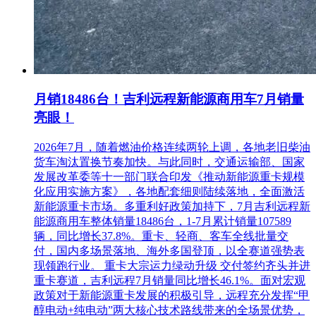
月销18486台！吉利远程新能源商用车7月销量
亮眼！
2026年7月，随着燃油价格连续两轮上调，各地老旧柴油
货车淘汰置换节奏加快。与此同时，交通运输部、国家
发展改革委等十一部门联合印发《推动新能源重卡规模
化应用实施方案》，各地配套细则陆续落地，全面激活
新能源重卡市场。多重利好政策加持下，7月吉利远程新
能源商用车整体销量18486台，1-7月累计销量107589
辆，同比增长37.8%。重卡、轻商、客车全线批量交
付，国内多场景落地、海外多国登顶，以全赛道强势表
现领跑行业。 重卡大宗运力绿动升级 交付签约齐头并进
重卡赛道，吉利远程7月销量同比增长46.1%。面对宏观
政策对于新能源重卡发展的积极引导，远程充分发挥“甲
醇电动+纯电动”两大核心技术路线带来的全场景优势，