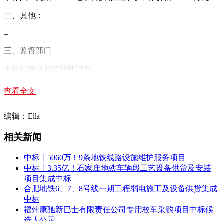
二、其他：
–
三、监督部门
本招标项目的监督部门为-。
四、联系方式
查看全文
招标人：沈阳地铁集团有限公司运营分公司
编辑：Ella
地址：沈阳经济技术开发区十三号街12号
相关新闻
联系人：赵轶博
中标丨5060万！9条地铁线路设施维护服务项目
电话：(024)22661413
中标丨3.35亿！石家庄地铁车辆段工艺设备供货及安装
电子邮件：-
项目集成中标
合肥地铁6、7、8号线一期工程弱电施工及设备供货集成
招标代理机构：沈阳地铁工程咨询有限公司
中标
福州康驰新巴士有限责任公司专用校车采购项目中标候
地址：沈阳市和平区丽岛路42-1号
选人公示