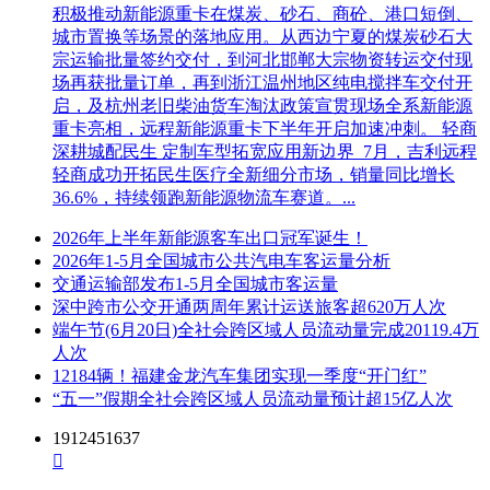
积极推动新能源重卡在煤炭、砂石、商砼、港口短倒、
城市置换等场景的落地应用。从西边宁夏的煤炭砂石大
宗运输批量签约交付，到河北邯郸大宗物资转运交付现
场再获批量订单，再到浙江温州地区纯电搅拌车交付开
启，及杭州老旧柴油货车淘汰政策宣贯现场全系新能源
重卡亮相，远程新能源重卡下半年开启加速冲刺。 轻商
深耕城配民生 定制车型拓宽应用新边界 7月，吉利远程
轻商成功开拓民生医疗全新细分市场，销量同比增长
36.6%，持续领跑新能源物流车赛道。...
2026年上半年新能源客车出口冠军诞生！
2026年1-5月全国城市公共汽电车客运量分析
交通运输部发布1-5月全国城市客运量
深中跨市公交开通两周年累计运送旅客超620万人次
端午节(6月20日)全社会跨区域人员流动量完成20119.4万
人次
12184辆！福建金龙汽车集团实现一季度“开门红”
“五一”假期全社会跨区域人员流动量预计超15亿人次
1912451637
