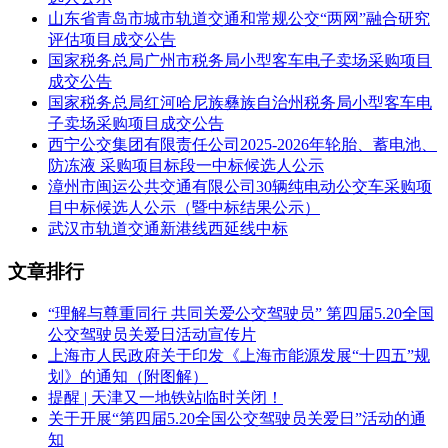
山东省青岛市城市轨道交通和常规公交“两网”融合研究
联系人：毛舰 孙鹏
评估项目成交公告
国家税务总局广州市税务局小型客车电子卖场采购项目
电话：(024)83738990
成交公告
电子邮件：sydtzx@126.com
国家税务总局红河哈尼族彝族自治州税务局小型客车电
子卖场采购项目成交公告
发布日期：2024年8月6日
西宁公交集团有限责任公司2025-2026年轮胎、蓄电池、
防冻液 采购项目标段一中标候选人公示
漳州市闽运公共交通有限公司30辆纯电动公交车采购项
目中标候选人公示（暨中标结果公示）
武汉市轨道交通新港线西延线中标
文章排行
“理解与尊重同行 共同关爱公交驾驶员” 第四届5.20全国
公交驾驶员关爱日活动宣传片
上海市人民政府关于印发《上海市能源发展“十四五”规
划》的通知（附图解）
提醒 | 天津又一地铁站临时关闭！
关于开展“第四届5.20全国公交驾驶员关爱日”活动的通
知