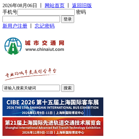
2026年08月06日
丨
网站首页
丨
返回旧版
手机号
密码
新用户注册
丨
忘记密码