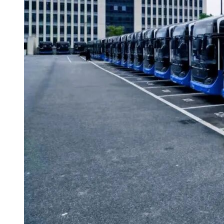
八、凡对本次公告内容提出询问，请按以下方式联系。
1.采购人信息
招标人名称：钦州市开投公共交通有限公司
地址：钦州市子材东大街北面、富民路东面、蓬莱大道西面
联系方式：王红艳 0777-3811093
2.采购代理机构信息
名 称：广西翔正项目管理有限公司
地址：钦州市新华路268号江滨豪园10栋27层2703室
联系方式：朱婉琳 0777-3881668
2024年8月7日