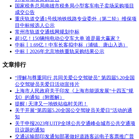
国家税务总局南雄市税务局小型客车电子卖场采购项目
成交公告
2、B分标中标信息：投标人数不足3家，结果流标。
重庆轨道交通1号线地铁线路专业委外（第二轮）维保项
3、C分标中标信息
目中标候选人公示
常州市轨道交通线网规划中标
中标人名称：厦门金龙旅行车有限公司
超1亿！150辆纯电动公交车大单 谁是最大赢家？
中标丨1.69亿！中车长客拟中标（浦镇、唐山入选）
中标人地址：厦门市湖里区湖里大道69号(办公楼)
中标丨2026年北京地铁重轨采购结果公示
中标金额：人民币捌佰肆拾壹万陆仟元整(￥8416000.00)
文章排行
厦门金龙旅行车有限公司评审总得分：96分
“理解与尊重同行 共同关爱公交驾驶员” 第四届5.20全国
主要标的信息
公交驾驶员关爱日活动宣传片
上海市人民政府关于印发《上海市能源发展“十四五”规
货物类
划》的通知（附图解）
标的名称：8米系列纯电动城市公共汽车
提醒 | 天津又一地铁站临时关闭！
关于开展“第四届5.20全国公交驾驶员关爱日”活动的通
数量：16辆
知
关于申报2023年UITP全球公共交通峰会城市公共交通项
品牌：金旅牌
目议题的通知
交通运输部印发通知部署做好道路客运电子客票推广普
型号：XML6805JEVS0C