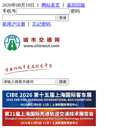
2026年08月10日
丨
网站首页
丨
返回旧版
手机号
密码
新用户注册
丨
忘记密码