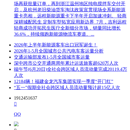
场再获批量订单，再到浙江温州地区纯电搅拌车交付开
启，及杭州老旧柴油货车淘汰政策宣贯现场全系新能源
重卡亮相，远程新能源重卡下半年开启加速冲刺。 轻商
深耕城配民生 定制车型拓宽应用新边界 7月，吉利远程
轻商成功开拓民生医疗全新细分市场，销量同比增长
36.6%，持续领跑新能源物流车赛道。...
2026年上半年新能源客车出口冠军诞生！
2026年1-5月全国城市公共汽电车客运量分析
交通运输部发布1-5月全国城市客运量
深中跨市公交开通两周年累计运送旅客超620万人次
端午节(6月20日)全社会跨区域人员流动量完成20119.4万
人次
12184辆！福建金龙汽车集团实现一季度“开门红”
“五一”假期全社会跨区域人员流动量预计超15亿人次
1912451637

QQ