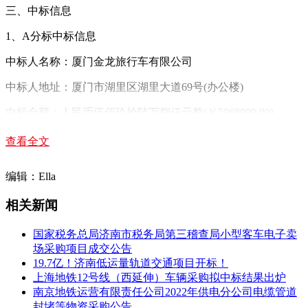
三、中标信息
1、A分标中标信息
中标人名称：厦门金龙旅行车有限公司
中标人地址：厦门市湖里区湖里大道69号(办公楼)
中标金额：人民币伍佰玖拾陆万捌仟元整(￥5968000.00)
厦门金龙旅行车有限公司评审总得分：95分
查看全文
主要标的信息
编辑：Ella
货物类
相关新闻
标的名称：11米系列公路客运造型公交公告纯电动城市公共
汽车
国家税务总局济南市税务局第三稽查局小型客车电子卖
数量：8辆
场采购项目成交公告
19.7亿！济南低运量轨道交通项目开标！
品牌：金旅牌
上海地铁12号线（西延伸）车辆采购拟中标结果出炉
南京地铁运营有限责任公司2022年供电分公司电缆管道
型号：XML6112JEVJ0C2
封堵等物资采购公告