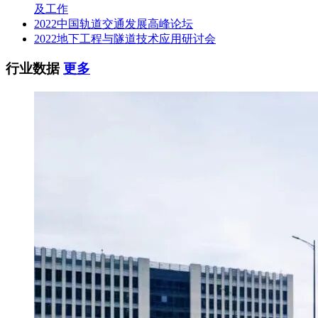
及工作
2022中国轨道交通发展高峰论坛
四、评审专家名单：许玲、邓文华、罗远宁、梁传理、张灼彬
2022地下工程与隧道技术应用研讨会
(业主评委)。
行业数据
更多
五、代理服务收费标准及金额：本项目的委托代理服务费按包
干制收取，A分标服务费金额为人民币壹万肆仟元整
(￥14000.00)，C分标服务费金额为人民币壹万捌仟元整
(￥18000.00)。
六、公告期限：自本公告发布之日起1个工作日。
七、其他补充事宜
1.中标人认为中标结果使自己的权益受到损害的，可以在中标
结果公告期限届满之日起七个工作日内以书面形式向招标人或
受托代理机构广西翔正项目管理有限公司提出质疑，逾期将不
再受理。
2.公告发布媒体：
中国采购与招标网、全国公共资源交易平台(广西·钦州)、广西
壮族自治区招标投标公共服务平台。