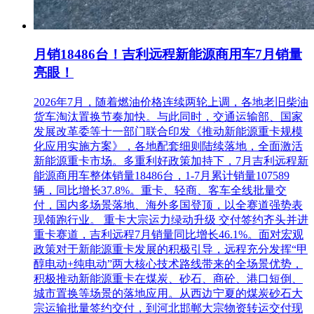
月销18486台！吉利远程新能源商用车7月销量
亮眼！
2026年7月，随着燃油价格连续两轮上调，各地老旧柴油
货车淘汰置换节奏加快。与此同时，交通运输部、国家
发展改革委等十一部门联合印发《推动新能源重卡规模
化应用实施方案》，各地配套细则陆续落地，全面激活
新能源重卡市场。多重利好政策加持下，7月吉利远程新
能源商用车整体销量18486台，1-7月累计销量107589
辆，同比增长37.8%。重卡、轻商、客车全线批量交
付，国内多场景落地、海外多国登顶，以全赛道强势表
现领跑行业。 重卡大宗运力绿动升级 交付签约齐头并进
重卡赛道，吉利远程7月销量同比增长46.1%。面对宏观
政策对于新能源重卡发展的积极引导，远程充分发挥“甲
醇电动+纯电动”两大核心技术路线带来的全场景优势，
积极推动新能源重卡在煤炭、砂石、商砼、港口短倒、
城市置换等场景的落地应用。从西边宁夏的煤炭砂石大
宗运输批量签约交付，到河北邯郸大宗物资转运交付现