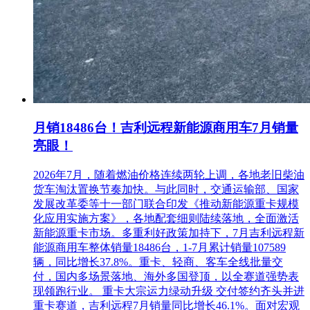
月销18486台！吉利远程新能源商用车7月销量
亮眼！
2026年7月，随着燃油价格连续两轮上调，各地老旧柴油
货车淘汰置换节奏加快。与此同时，交通运输部、国家
发展改革委等十一部门联合印发《推动新能源重卡规模
化应用实施方案》，各地配套细则陆续落地，全面激活
新能源重卡市场。多重利好政策加持下，7月吉利远程新
能源商用车整体销量18486台，1-7月累计销量107589
辆，同比增长37.8%。重卡、轻商、客车全线批量交
付，国内多场景落地、海外多国登顶，以全赛道强势表
现领跑行业。 重卡大宗运力绿动升级 交付签约齐头并进
重卡赛道，吉利远程7月销量同比增长46.1%。面对宏观