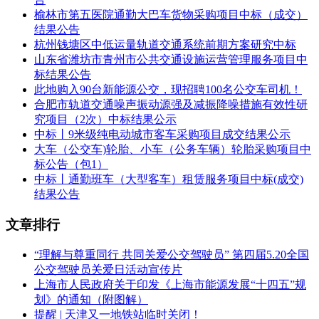
九、对本次公告内容提出询问，请按以下方式联系。
榆林市第五医院通勤大巴车货物采购项目中标（成交）
1.采购人信息
结果公告
杭州钱塘区中低运量轨道交通系统前期方案研究中标
名称：国家税务总局张家口经济开发区税务局
山东省潍坊市青州市公共交通设施运营管理服务项目中
标结果公告
地址：张家口市高新区高新路8号
此地购入90台新能源公交，现招聘100名公交车司机！
合肥市轨道交通噪声振动源强及减振降噪措施有效性研
传真：无
究项目（2次）中标结果公示
中标丨9米级纯电动城市客车采购项目成交结果公示
项目联系人（询问）：国家税务总局张家口经济开发区税务局
大车（公交车)轮胎、小车（公务车辆）轮胎采购项目中
项目联系方式（询问）：0313-5866400
标公告（包1）
中标丨通勤班车（大型客车）租赁服务项目中标(成交)
2.采购代理机构信息
结果公告
名称：无
文章排行
地址：无
“理解与尊重同行 共同关爱公交驾驶员” 第四届5.20全国
传真：无
公交驾驶员关爱日活动宣传片
上海市人民政府关于印发《上海市能源发展“十四五”规
项目联系人（询问）：无
划》的通知（附图解）
提醒 | 天津又一地铁站临时关闭！