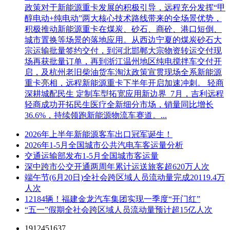
政策对于新能源重卡发展的积极引导，远程充分发挥“甲
醇电动+纯电动”两大核心技术路线带来的全场景优势，
积极推动新能源重卡在煤炭、砂石、商砼、港口短倒、
城市置换等场景的落地应用。从西边宁夏的煤炭砂石大
宗运输批量签约交付，到河北邯郸大宗物资转运交付现
场再获批量订单，再到浙江温州地区纯电搅拌车交付开
启，及杭州老旧柴油货车淘汰政策宣贯现场全系新能源
重卡亮相，远程新能源重卡下半年开启加速冲刺。 轻商
深耕城配民生 定制车型拓宽应用新边界 7月，吉利远程
轻商成功开拓民生医疗全新细分市场，销量同比增长
36.6%，持续领跑新能源物流车赛道。...
2026年上半年新能源客车出口冠军诞生！
2026年1-5月全国城市公共汽电车客运量分析
交通运输部发布1-5月全国城市客运量
深中跨市公交开通两周年累计运送旅客超620万人次
端午节(6月20日)全社会跨区域人员流动量完成20119.4万
人次
12184辆！福建金龙汽车集团实现一季度“开门红”
“五一”假期全社会跨区域人员流动量预计超15亿人次
1912451637