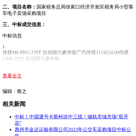
二、项目名称：
国家税务总局张家口经济开发区税务局小型客
车电子卖场采购项目
三、中标成交信息：
中标信息
1
传祺M6 PRO 270T 自动国六豪华版广汽传祺1114224.00传祺
GM6 270T 自动国六豪华版
五、评审专家（单一来源采购人员）名单：
查看全文
六、代理服务收费标准及金额：
编辑：敬之
1.代理服务收费标准：2.代理服务收费金额（元）：
相关新闻
七、公告期限
自本公告发布之日起1个工作日。
中标丨中国通号卡斯柯连中三线！城轨市域市场“双开
花”
八、其他补充事宜
惠州市金达运输有限公司2023年公交车采购项目中标公
告